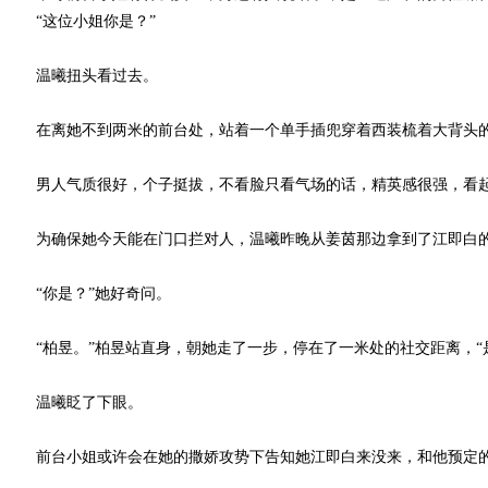
“这位小姐你是？”
温曦扭头看过去。
在离她不到两米的前台处，站着一个单手插兜穿着西装梳着大背头
男人气质很好，个子挺拔，不看脸只看气场的话，精英感很强，看起
为确保她今天能在门口拦对人，温曦昨晚从姜茵那边拿到了江即白的
“你是？”她好奇问。
“柏昱。”柏昱站直身，朝她走了一步，停在了一米处的社交距离，“
温曦眨了下眼。
前台小姐或许会在她的撒娇攻势下告知她江即白来没来，和他预定的