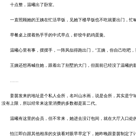
十点整，温曦出了卧室。
一直照顾她的王姨在忙活早饭，见她下楼早饭也不吃就要出门，忙喊住
早餐桌上摆着热乎乎的中式早点，虾饺牛奶鸡蛋羹。
温曦心里有事，摆摆手，一阵风似得跑出门，“王姨，你自己吃吧，
王姨还想再喊住她，跟着出了别墅的大门，但面前已经没了温曦的
……
姜茵发来的地址是个私人会所，名叫山水画，说是会所，其实是宁城
没有上限，所以经常来这里消费的多数都是富二代。
温曦有这里的会员，但不常来，她进去没订包间，就在大厅入口处
怕江即白跟其他相亲的女孩看对眼早早定下，她昨晚跟姜茵制定了