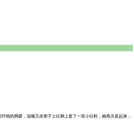
纤细的脚踝，温曦又坐凳子上往脚上套了一双小白鞋，她再次直起身，