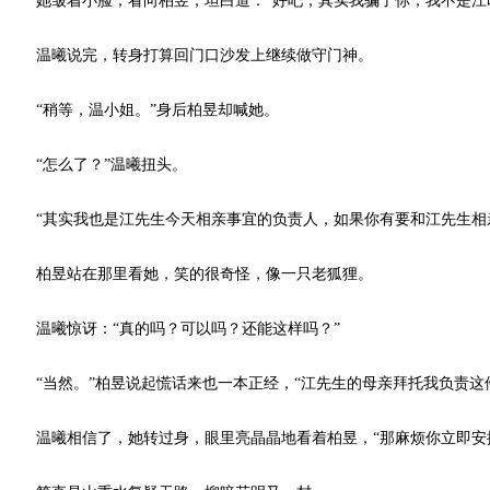
她皱着小脸，看向柏昱，坦白道：“好吧，其实我骗了你，我不是江即
温曦说完，转身打算回门口沙发上继续做守门神。
“稍等，温小姐。”身后柏昱却喊她。
“怎么了？”温曦扭头。
“其实我也是江先生今天相亲事宜的负责人，如果你有要和江先生相亲
柏昱站在那里看她，笑的很奇怪，像一只老狐狸。
温曦惊讶：“真的吗？可以吗？还能这样吗？”
“当然。”柏昱说起慌话来也一本正经，“江先生的母亲拜托我负责这
温曦相信了，她转过身，眼里亮晶晶地看着柏昱，“那麻烦你立即安