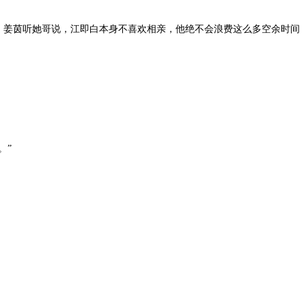
姜茵听她哥说，江即白本身不喜欢相亲，他绝不会浪费这么多空余时间
。”