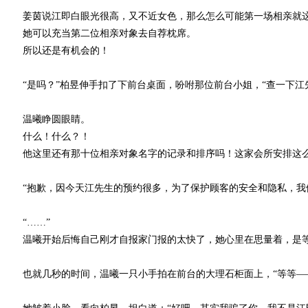
姜茵说江即白眼光很高，又不近女色，那么怎么可能第一场相亲就这
她可以充当第二位相亲对象去自荐枕席。
所以还是有机会的！
“是吗？”柏昱伸手扣了下前台桌面，吩咐那位前台小姐，“查一下江
温曦睁圆眼睛。
什么！什么？！
他这里还有那十位相亲对象名字的记录和排序吗！这家会所安排这么
“抱歉，因今天江先生的预约很多，为了保护顾客的安全和隐私，我们
“……”
温曦开始后悔自己刚才自报家门报的太快了，她心里在思量着，是等前
也就几秒的时间，温曦一只小手拍在前台的大理石柜面上，“等等—