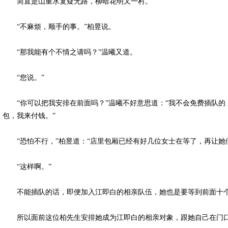
简直是山重水复疑无路，柳暗花明又一村。
“不麻烦，顺手的事。”柏昱说。
“那我能有个不情之请吗？”温曦又道。
“您说。”
“你可以把我安排在前面吗？”温曦不好意思道：“我不会免费插队的
包，我来付钱。”
“恐怕不行，”柏昱道：“店里包厢已经有好几位女士在等了，再让她
“这样啊。”
不能插队的话，即便加入江即白的相亲队伍，她也是要等到前面十个
所以面前这位柏先生安排她成为江即白的相亲对象，跟她自己在门口