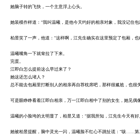
她脑子转的飞快，一个主意浮上心头。
她装模作样道：“我叫温曦，是他今天约好的相亲对象，我没记住包厢
柏昱笑了一声，他道：“这样啊，江先生确实在这里预定了包厢，也确
温曦嘴角一下就耷拉了下来。
完蛋。
江即白怎么提前这么早过来了？
她这还怎么堵人？
总不能去包厢里打断别人的相亲再自荐枕席吧，那样很尴尬，也很
可是眼睁睁看着江即白相亲，万一江即白相中了别的女生，她见偶
温曦的小脸垮的太明显了，柏昱又道：“据我所知，江先生今天有好几
她被柏昱提醒，脑中灵光一闪，温曦脸不红心不跳扯谎：“咳……第