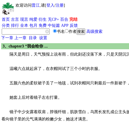
欢迎访问
晋江
,请[
登入
/
注册
]
首页
古言
现言
纯爱
衍生
无CP+
百合
完结
分类
排行
全本
包月
免费
中短篇
APP
反馈
书名
作者
高级搜索
下一章
上一章
目录
设置
3、chapter3 “我会给你 ...
隔天是周日，天气预报上说有雨，但此刻还没落下来，只是天阴沉
温曦六点就起床了，在衣帽间试了三个小时的衣服。
五颜六色的柔软裙子丢了一地毯，试到衣帽间只剩最后一件新裙子，
她套上后对着镜子左右打量。
镜子中少女露着双肩，脖颈纤细，肌肤雪白，乌黑长发扎成公主头披
看向镜子里的元气满满的粉嫩少女，她这才满意。