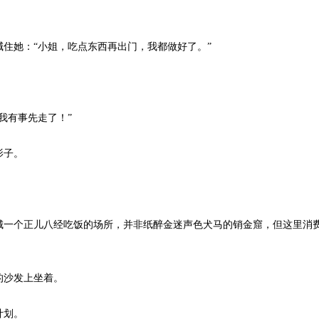
她：“小姐，吃点东西再出门，我都做好了。”
我有事先走了！”
影子。
一个正儿八经吃饭的场所，并非纸醉金迷声色犬马的销金窟，但这里消费
的沙发上坐着。
计划。