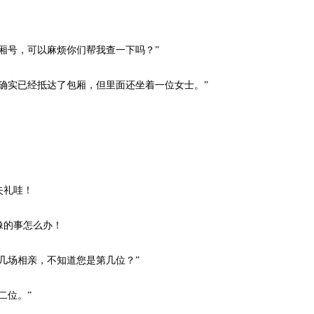
号，可以麻烦你们帮我查一下吗？”
实已经抵达了包厢，但里面还坐着一位女士。”
失礼哇！
像的事怎么办！
场相亲，不知道您是第几位？”
二位。”