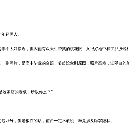
的年轻男人。
来不太好接近，但因他有双天生带笑的桃花眼，又很好地中和了那股锐
一张照片，是高中毕业的合照，姜茵没拿到原图，照片高糊，江即白的脸
是这家店的老板，所以你是？”
包厢号，但老板在的话，前台一定不敢说，毕竟涉及顾客隐私。