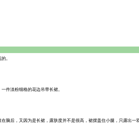
沉的。
一件淡粉细格的花边吊带长裙。
在脑后，又因为是长裙，露肤度并不是很高，裙摆盖住小腿，只露出一双