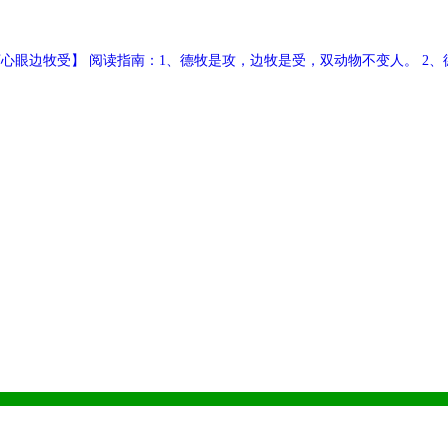
坏心眼边牧受】 阅读指南：1、德牧是攻，边牧是受，双动物不变人。 
一样。《千万别相信边牧！》