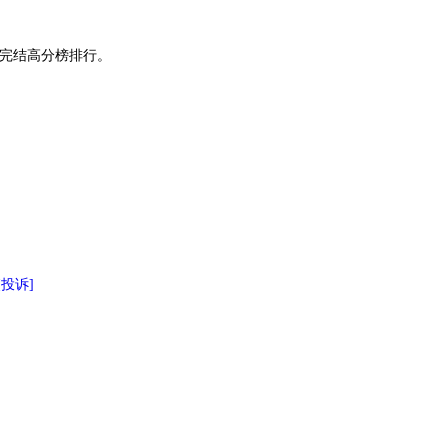
与完结高分榜排行。
[投诉]
椰子水能当