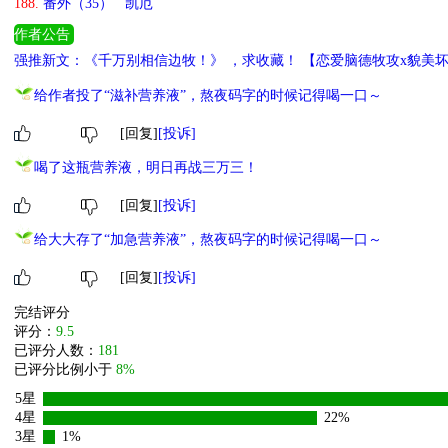
188.
番外（35） 凯厄
作者公告
强推新文：《千万别相信边牧！》 ，求收藏！ 【恋爱脑德牧攻x貌美
3、德牧从相信边牧，到质疑边牧，然后掉坑里，每天上一当，当当不
给作者投了“滋补营养液”，熬夜码字的时候记得喝一口～
[回复]
[投诉]
喝了这瓶营养液，明日再战三万三！
[回复]
[投诉]
给大大存了“加急营养液”，熬夜码字的时候记得喝一口～
[回复]
[投诉]
完结评分
评分：
9.5
已评分人数：
181
已评分比例小于
8%
5星
4星
22%
3星
1%