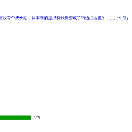
2、德牧有个成长期，从本来的流浪有钱狗变成了街边占地盘的大狼狗。
……(全显)
77%