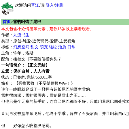
欢迎访问
晋江
,请[
登入
/
注册
]
首页
>雪豹叼错了尾巴
本文包含小众情感等元素，建议18岁以上读者观看。
作者：
九流书生
类型：原创-纯爱-近代现代-爱情-主受视角
标签：
幻想空间
甜文
萌宠
轻松
治愈
日常
主角：许年，洛斯
配角：接档文《不要随便摸狗头７
一句话简介：【正文完结】
立意：保护自然，人人有责
状态：已签约/完结/668011字
简介： 【强推预收《不要随便摸狗头！》
许年一睁眼就穿成了一只拥有超长尾巴的野生雪豹。
雪豹很凶猛，雪豹很厉害，雪豹是雪山之王……
但他只是个无辜的新手豹，连自己尾巴都管不好，只能叼着尾巴四处挨
直到再次被盘羊顶飞后，他终于学乖，躲在了石头后面，并且叼着自己
但……好像怎么咬都没感觉。