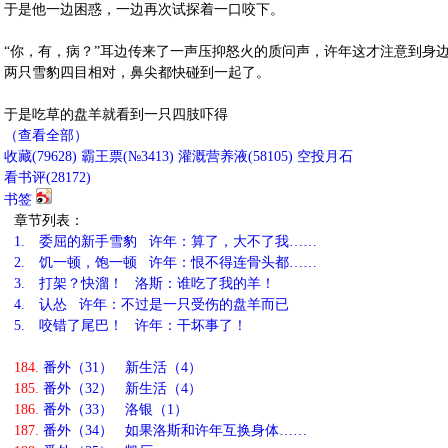
于是他一边困惑，一边再次试探着一口咬下。
“你，有，病？”耳边传来了一声压抑怒火的质问声，许年这才注意到身
两只雪豹四目相对，鼻尖都快碰到一起了。
于是吃草的盘羊就看到一只四肢吓得
（查看全部）
收藏
(
79628
)
霸王票(№3413)
灌溉营养液(
58105
)
空投月石
看书评(
28172
)
书签
章节列表：
1.
委屈的新手雪豹 许年：算了，大不了我……
2.
饥一顿，饱一顿 许年：恨不得连骨头都……
3.
打架？快溜！ 洛斯：谁吃了我的羊！
4.
认怂 许年：不过是一只受伤的盘羊而已
5.
咬错了尾巴！ 许年：干坏事了！
184.
番外（31） 新生活（4）
185.
番外（32） 新生活（4）
186.
番外（33） 洛银（1）
187.
番外（34） 如果洛斯和许年互换身体……