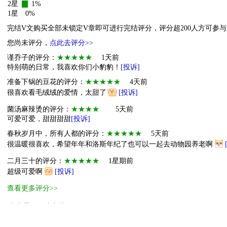
2星
1%
1星
0%
完结V文购买全部未锁定V章即可进行完结评分，评分超200人方可参
您尚未评分，
点此去评分>>
谨乔子的评分：
★★★★★
1天前
特别萌的日常，我喜欢你们小豹豹！
[投诉]
准备下锅的豆花的评分：
★★★★★
4天前
很喜欢看毛绒绒的爱情，太甜了
[投诉]
菌汤麻辣烫的评分：
★★★★
5天前
可爱可爱，甜甜甜甜
[投诉]
春秋岁月中，所有人都的评分：
★★★★★
5天前
很温暖很喜欢，希望年年和洛斯年纪了也可以一起去动物园养老啊
二月三十的评分：
★★★★★
1星期前
超级可爱啊
[投诉]
查看更多评分>>
本书霸王票读者排行
1
无敌霸主