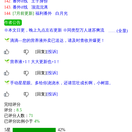
142.
番外if线 王子身份
143.
番外if线 顶流沈漓
144.
[7月前更新]
福利番外 白月光
作者公告
※本文日更，晚上九点左右更新 ※同类型万人迷苏爽流预收《美貌
……(全显)
炮灰，伪装神明》，可戳专栏收藏 ※养崽小甜文预收《暴君家的人
滴滴—您的营养液外卖已送达，请及时查收并爆更！
鱼幼崽》《绿茶崽崽穿到豪门虐玩》，感兴趣的小可爱可以看看
[回复]
[投诉]
营养液+1！大大更新也+1！
[回复]
[投诉]
手动星星眼。多给你浇浇水，还请茁壮成长啊，小树苗。
[回复]
[投诉]
完结评分
评分：
8.5
已评分人数：
71
已评分比例小于
4%
5星
42%