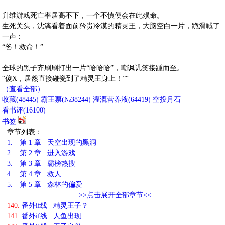
升维游戏死亡率居高不下，一个不慎便会在此殒命。
生死关头，沈漓看着面前矜贵冷漠的精灵王，大脑空白一片，跪滑喊了
一声：
“爸！救命！”
全球的黑子齐刷刷打出一片“哈哈哈”，嘲讽讥笑接踵而至。
“傻X，居然直接碰瓷到了精灵王身上！”“
（查看全部）
收藏
(
48445
)
霸王票(№38244)
灌溉营养液(
64419
)
空投月石
看书评(
16100
)
书签
章节列表：
1.
第 1 章 天空出现的黑洞
2.
第 2 章 进入游戏
3.
第 3 章 霸榜热搜
4.
第 4 章 救人
5.
第 5 章 森林的偏爱
>>点击展开全部章节<<
140.
番外if线 精灵王子？
141.
番外if线 人鱼出现