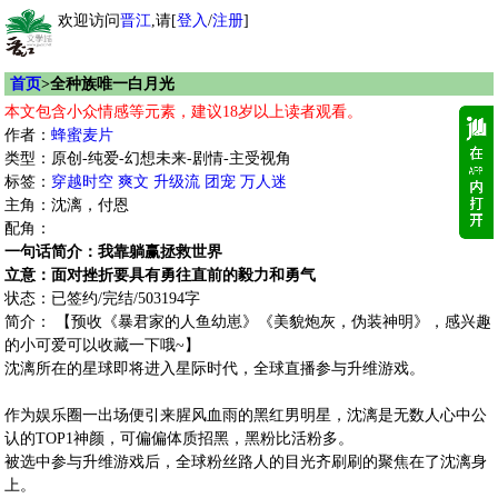
欢迎访问
晋江
,请[
登入
/
注册
]
首页
>全种族唯一白月光
本文包含小众情感等元素，建议18岁以上读者观看。
作者：
蜂蜜麦片
类型：原创-纯爱-幻想未来-剧情-主受视角
标签：
穿越时空
爽文
升级流
团宠
万人迷
主角：沈漓，付恩
配角：
一句话简介：我靠躺赢拯救世界
立意：面对挫折要具有勇往直前的毅力和勇气
状态：已签约/完结/503194字
简介： 【预收《暴君家的人鱼幼崽》《美貌炮灰，伪装神明》，感兴趣
的小可爱可以收藏一下哦~】
沈漓所在的星球即将进入星际时代，全球直播参与升维游戏。
作为娱乐圈一出场便引来腥风血雨的黑红男明星，沈漓是无数人心中公
认的TOP1神颜，可偏偏体质招黑，黑粉比活粉多。
被选中参与升维游戏后，全球粉丝路人的目光齐刷刷的聚焦在了沈漓身
上。