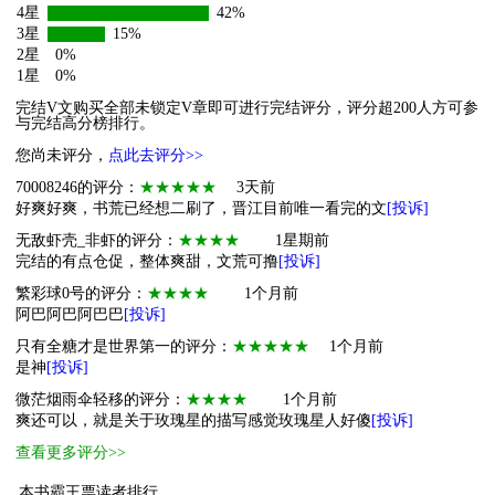
4星
42%
3星
15%
2星
0%
1星
0%
完结V文购买全部未锁定V章即可进行完结评分，评分超200人方可参
与完结高分榜排行。
您尚未评分，
点此去评分>>
70008246的评分：
★★★★★
3天前
好爽好爽，书荒已经想二刷了，晋江目前唯一看完的文
[投诉]
无敌虾壳_非虾的评分：
★★★★
1星期前
完结的有点仓促，整体爽甜，文荒可撸
[投诉]
繁彩球0号的评分：
★★★★
1个月前
阿巴阿巴阿巴巴
[投诉]
只有全糖才是世界第一的评分：
★★★★★
1个月前
是神
[投诉]
微茫烟雨伞轻移的评分：
★★★★
1个月前
爽还可以，就是关于玫瑰星的描写感觉玫瑰星人好傻
[投诉]
查看更多评分>>
本书霸王票读者排行