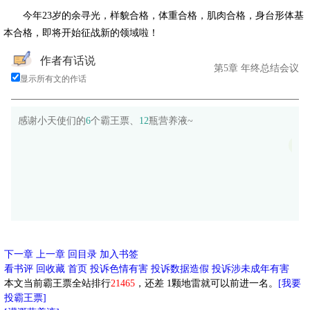
今年23岁的余寻光，样貌合格，体重合格，肌肉合格，身台形体基
本合格，即将开始征战新的领域啦！
作者有话说
第5章 年终总结会议
显示所有文的作话
感谢小天使们的
6
个霸王票、
12
瓶营养液~
古
菜
下一章
上一章
回目录
加入书签
看书评
回收藏
首页
投诉色情有害
投诉数据造假
投诉涉未成年有害
本文当前霸王票全站排行
21465
，还差
1
颗地雷就可以前进一名。
[我要
投霸王票]