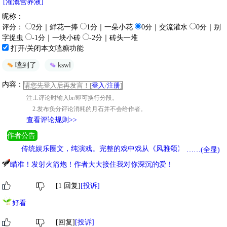
[灌溉营养液]
昵称：
评分：
2分｜鲜花一捧
1分｜一朵小花
0分｜交流灌水
0分｜别
字捉虫
-1分｜一块小砖
-2分｜砖头一堆
打开/关闭本文嗑糖功能
嗑到了
kswl
内容：
请您先登入后再发言！[
登入
/
注册
]
注:1.评论时输入br/即可换行分段。
2.发布负分评论消耗的月石并不会给作者。
查看评论规则>>
作者公告
传统娱乐圈文，纯演戏。完整的戏中戏从《风雅颂》开始，观众
……(全显)
反应从32章开始。请勿在文中提及三次元。隔壁正在连载娱乐圈文：
瞄准！发射火箭炮！作者大大接住我对你深沉的爱！
《顶流重生，从港圈开始》 ，喜欢的话点点专栏，26年5月份开《角
色体验系统（导演版）》 ，求收藏～
[1 回复]
[投诉]
好看
[回复]
[投诉]