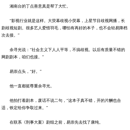
湘南台的丁点善意真是帮了大忙。
“影视行业就是这样。大荧幕歧视小荧幕，上星节目歧视网播，长
剧歧视短剧。很多艺人爱惜羽毛，哪怕有再好的本子，也不会轻易降档
次去接。”
余寻光说：“社会主义下人人平等，不搞歧视。以后有质量不错的
网剧剧本，咱们也接。”
易崇点头，“好。”
他一直都挺尊重余寻光。
他拍打着剧本，废话不说二句，“这本子真不错，开的片酬也合
适，铁定给你争取过来。”
在联系《刑事大案》剧组之前，易崇先去找了康纯。