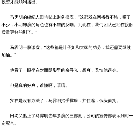
投资才能顺利播出。
马霁明的经纪人田均贴上财务报表，“这部戏在网播得不错，赚了
不少，小明饰演的角色也有不错的反响。到现在，我们团队已经在接触
质量更好的剧了。”
马霁明一脸谦虚，“这些都是叶子姐和大家的功劳，我还需要继续
加油。”
他看了一眼坐在对面阴影里的余寻光，想爽，又怕他误会。
但是真的好爽，谁懂啊，嘻嘻。
实在是没有办法了，马霁明抬手撑脸，挡住嘴，低头偷笑。
田均又贴上了马霁明去年参演的三部剧，公司的宣传部表示到时一
定配合。