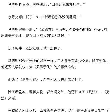
马霁明挠着脸，有些尴尬，“田哥让我来补形体。”
余寻光顺口托了一句，“我看你形体没问题啊。”
马霁明哭丧下脸，“《逍遥在》里面有几个镜头当时状态不好，拍
出来奇丑无比，现在网上有人叫我大马猴。”
孩子略惨，还没红呢，就有黑称了。
马霁明和余寻光上的课不一样，二人并没有多少交集。除了形体，
他还要去学礼仪，为《凤凰于飞》的拍摄做准备。
而为了《刑事大案》，余寻光天天去射击场打卡。
除了看剧本，理解人物，背台词之外，他还找来了《刑法》、《宪
法》来看。
当初输入剧本之后，系统给角色评级为“A”，也给余寻光提供了“如