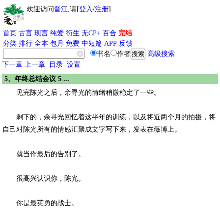
欢迎访问
晋江
,请[
登入
/
注册
]
首页
古言
现言
纯爱
衍生
无CP+
百合
完结
分类
排行
全本
包月
免费
中短篇
APP
反馈
书名
作者
高级搜索
下一章
上一章
目录
设置
5、年终总结会议 5 ...
见完陈光之后，余寻光的情绪稍微稳定了一些。
剩下的，余寻光回忆着这半年的训练，以及将近两个月的拍摄，将
自己对陈光所有的情感汇聚成文字写下来，发表在薇博上。
就当作最后的告别了。
很高兴认识你，陈光。
你是最英勇的战士。