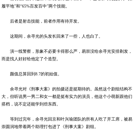
履平地”和“65%百发百中”两个技能。
后者是射击技能，前者作用有待开发。
这期间，余寻光的头发长回来了一些，人也白了。
演一线警察，形象不必要卡得那么严，易崇没给余寻光安排剃发，
而是找人好好给他定了个造型。
颜值总算回到8.7的初始值。
余寻光对《刑事大案》的拍摄还是挺期待的。虽然这个剧组结构不
大，但听说男一男二和女一都是挺有实力的演员，他这个小萌新跟他们
搭档，说不定还能学到些东西。
等到过完年，余寻光回京和叶兴瑜团队的所有人吃了开工席，被易
崇圆润地带着两个助理打包进了《刑事大案》剧组。