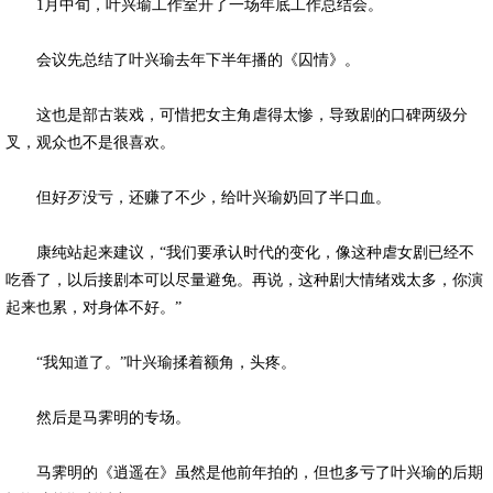
1月中旬，叶兴瑜工作室开了一场年底工作总结会。
会议先总结了叶兴瑜去年下半年播的《囚情》。
这也是部古装戏，可惜把女主角虐得太惨，导致剧的口碑两级分
叉，观众也不是很喜欢。
但好歹没亏，还赚了不少，给叶兴瑜奶回了半口血。
康纯站起来建议，“我们要承认时代的变化，像这种虐女剧已经不
吃香了，以后接剧本可以尽量避免。再说，这种剧大情绪戏太多，你演
起来也累，对身体不好。”
“我知道了。”叶兴瑜揉着额角，头疼。
然后是马霁明的专场。
马霁明的《逍遥在》虽然是他前年拍的，但也多亏了叶兴瑜的后期