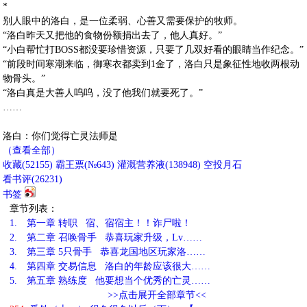
*
别人眼中的洛白，是一位柔弱、心善又需要保护的牧师。
“洛白昨天又把他的食物份额捐出去了，他人真好。”
“小白帮忙打BOSS都没要珍惜资源，只要了几双好看的眼睛当作纪念。”
“前段时间寒潮来临，御寒衣都卖到1金了，洛白只是象征性地收两根动
物骨头。”
“洛白真是大善人呜呜，没了他我们就要死了。”
……
洛白：你们觉得亡灵法师是
（查看全部）
收藏
(
52155
)
霸王票(№643)
灌溉营养液(
138948
)
空投月石
看书评(
26231
)
书签
章节列表：
1.
第一章 转职 宿、宿宿主！！诈尸啦！
2.
第二章 召唤骨手 恭喜玩家升级，Lv……
3.
第三章 5只骨手 恭喜龙国地区玩家洛……
4.
第四章 交易信息 洛白的年龄应该很大……
5.
第五章 熟练度 他要想当个优秀的亡灵……
>>点击展开全部章节<<