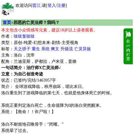
欢迎访问
晋江
,请[
登入
/
注册
]
首页
>邪恶的亡灵法师？我吗？
本文包含小众情感等元素，建议18岁以上读者观看。
作者：
吱吱复吱吱
类型：原创-纯爱-幻想未来-剧情-主受视角
标签：
天之骄子
重生
系统
爽文
升级流
亡灵异族
主角：洛白，沈帝
配角：兰迪亚斯，萨都拉，卢米亚，姜燎
一句话简介：治疗师X亡灵法师√
立意：为自己创造奇迹
状态：已签约/完结/1463957字
简介： 全球游戏降临，秩序崩坏，堪比末日。
洛白重生到了游戏降临的第七天，也就是他身体死亡的时候。
系统正要判定洛白死亡，生命值降为0的洛白突然醒来。
系统：【救命！！诈尸啦！】
洛白不耐烦地召唤骨手：“闭嘴。”
系统晕了过去。