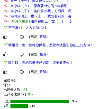
254.
番外（十一） 很久很久以后（下） 【……
255.
洛小猫（上） 福利番外订阅70%解锁……
256.
洛小猫（下） 洛白喜欢我，习惯我，没……
257.
洛白穿回上一世（上） 我想看到你，洛……
258.
[10月前更新]
洛白穿回上一世（下） 【E……
营养液+1！大大更新也+1！
[回复]
[投诉]
我用尽一生一世将你供养，愿营养液指引你前进的方向！
[回复]
[投诉]
叮叮叮，您的营养液已到货，请更新查收！
[回复]
[投诉]
完结评分
评分：
9.1
已评分人数：
91
已评分比例小于
8%
5星
69%
4星
21%