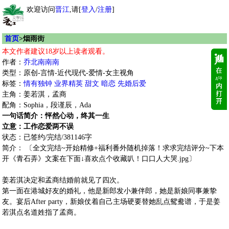
欢迎访问
晋江
,请[
登入
/
注册
]
首页
>烟雨街
本文作者建议18岁以上读者观看。
作者：
乔北南南南
类型：原创-言情-近代现代-爱情-女主视角
标签：
情有独钟
业界精英
甜文
暗恋
先婚后爱
主角：姜若淇，孟商
配角：Sophia，段谨辰，Ada
一句话简介：怦然心动，终其一生
立意：工作恋爱两不误
状态：已签约/完结/381146字
简介： 〔全文完结~开始精修+福利番外随机掉落！求求完结评分~下本
开《青石弄》文案在下面↓喜欢点个收藏叭！口口人大哭.jpg〕
姜若淇决定和孟商结婚前就见了四次。
第一面在港城好友的婚礼，他是新郎发小兼伴郎，她是新娘同事兼挚
友。宴后After party，新娘仗着自己主场硬要替她乱点鸳鸯谱，于是姜
若淇点名道姓指了孟商。