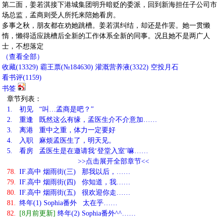
第二面，姜若淇接下港城集团明升暗贬的委派，回到新海担任子公司市
场总监，孟商则受人所托来陪她看房。
多事之秋，朋友都在劝她跳槽。姜若淇纠结，却还是作罢。她一贯懒
惰，懒得适应跳槽后全新的工作体系全新的同事。况且她不是两广人
士，不想落定
（查看全部）
收藏
(
13329
)
霸王票(№184630)
灌溉营养液(
3322
)
空投月石
看书评(
1159
)
书签
章节列表：
1.
初见 “叫…孟商是吧？”
2.
重逢 既然这么有缘，孟医生介不介意加……
3.
离港 重中之重，体力一定要好
4.
入职 麻烦孟医生了，明天见。
5.
看房 孟医生是在邀请我‘登堂入室’嘛……
>>点击展开全部章节<<
78.
IF.高中 烟雨街(三) 那我以后，……
79.
IF.高中 烟雨街(四) 你知道，我……
80.
IF.高中 烟雨街(五) 很欢迎你走……
81.
终年(1) Sophia番外 太在乎……
82.
[8月前更新]
终年(2) Sophia番外^^……