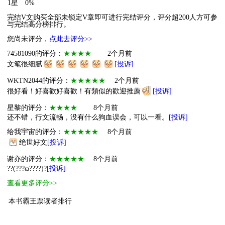
1星
0%
完结V文购买全部未锁定V章即可进行完结评分，评分超200人方可参
与完结高分榜排行。
您尚未评分，
点此去评分>>
74581090的评分：
★★★★
2个月前
文笔很细腻
[投诉]
WKTN2044的评分：
★★★★★
2个月前
很好看！好喜歡好喜歡！有類似的歡迎推薦
[投诉]
星黎的评分：
★★★★
8个月前
还不错，行文流畅，没有什么狗血误会，可以一看。
[投诉]
给我宇宙的评分：
★★★★★
8个月前
绝世好文
[投诉]
谢亦的评分：
★★★★★
8个月前
??(???ω????)?
[投诉]
查看更多评分>>
本书霸王票读者排行
1
小萌物
Leaf
5