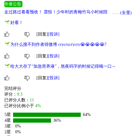
作者公告
走过路过看看预收！ 震惊！少年时的青梅竹马小时候陪上弄堂公
……(全显)
厕，长大后竟陪上bxu&n#ng^&ih%！ 指路预收→《青石弄》又名口
好看！
嫌体正直竹马为何那样！
[回复]
[投诉]
为什么搜不到作者得微博 crycrycrycry😭😭😭😭😭7
[回复]
[投诉]
给大大存了“加急营养液”，熬夜码字的时候记得喝一口～
[回复]
[投诉]
完结评分
评分：
9.3
已评分人数：
11
已评分比例小于
4%
5星
64%
4星
36%
3星
0%
2星
0%