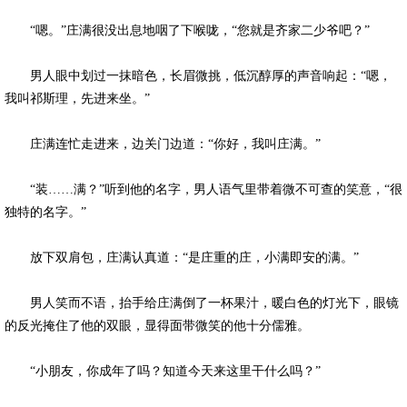
“嗯。”庄满很没出息地咽了下喉咙，“您就是齐家二少爷吧？”
男人眼中划过一抹暗色，长眉微挑，低沉醇厚的声音响起：“嗯，
我叫祁斯理，先进来坐。”
庄满连忙走进来，边关门边道：“你好，我叫庄满。”
“装……满？”听到他的名字，男人语气里带着微不可查的笑意，“很
独特的名字。”
放下双肩包，庄满认真道：“是庄重的庄，小满即安的满。”
男人笑而不语，抬手给庄满倒了一杯果汁，暖白色的灯光下，眼镜
的反光掩住了他的双眼，显得面带微笑的他十分儒雅。
“小朋友，你成年了吗？知道今天来这里干什么吗？”