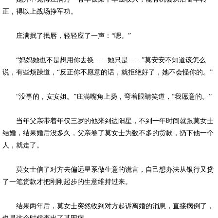
正，得以上战场挣军功。
庄满抿了抿唇，轻轻应了一声：“嗯。”
“妈妈她也不是想用你去换……她只是……”莫安安不知道该怎么
说，有些烦躁道，“反正你不愿意的话，就拒绝好了，她不会怪你的。”
“没事的，安安姐。”庄满嘴角上扬，弯着眼睛笑道，“我愿意的。”
当年父亲带着年仅三岁的他来到边阳星，不到一年时间就跟莫女士
结婚，结果婚后没多久，父亲卷了莫女士为数不多的货款，扔下他一个
人，就走了。
莫女士信了对方去偏远星系做生意的谎言，自己想办法从银行又贷
了一笔货款才把刚刚起步的生意维持过来。
结果两年后，莫女士突然收到对方起诉离婚的消息，直接病倒了，