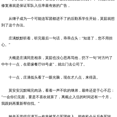
修复液就是保证军队入伍率最有效的广告，
从继子成为一个可能连军团都进不了的后勤系学生开始，莫茹就想
到了这个办法。
庄满默默听着，听完最后一句话，乖乖点头：“知道了，您不用担
心。”
大概是庄满同意相亲，莫茹也没心思再骂他，扔下一句“对方约了
中午十一点，在星缘餐厅69号桌”，就出门去公司了。
十一点，庄满低头看了一眼光脑，现在才八点，来得及。
莫安安沉默喝完肉汤，看着一声不吭的继弟，最终还是于心不忍：
“一会你们见面，要是不喜欢就算了，离截止入伍的时间还有一个月，
我跟妈再重新帮你找。”
她并不觉得庄满万一有幸被某个军团收入，能有机会从后备军转