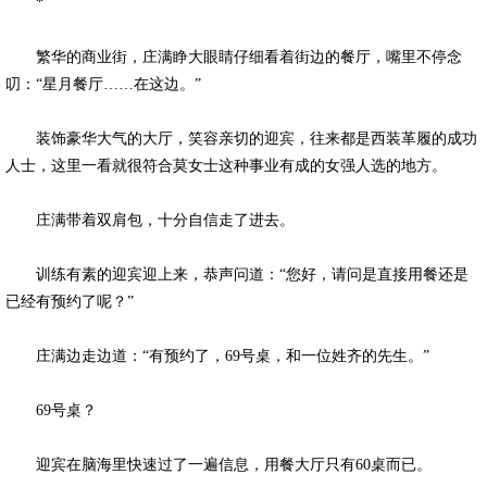
*
繁华的商业街，庄满睁大眼睛仔细看着街边的餐厅，嘴里不停念
叨：“星月餐厅……在这边。”
装饰豪华大气的大厅，笑容亲切的迎宾，往来都是西装革履的成功
人士，这里一看就很符合莫女士这种事业有成的女强人选的地方。
庄满带着双肩包，十分自信走了进去。
训练有素的迎宾迎上来，恭声问道：“您好，请问是直接用餐还是
已经有预约了呢？”
庄满边走边道：“有预约了，69号桌，和一位姓齐的先生。”
69号桌？
迎宾在脑海里快速过了一遍信息，用餐大厅只有60桌而已。