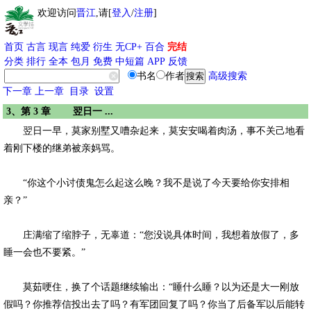
欢迎访问
晋江
,请[
登入
/
注册
]
首页
古言
现言
纯爱
衍生
无CP+
百合
完结
分类
排行
全本
包月
免费
中短篇
APP
反馈
书名
作者
高级搜索
下一章
上一章
目录
设置
3、第 3 章 翌日一 ...
翌日一早，莫家别墅又嘈杂起来，莫安安喝着肉汤，事不关己地看
着刚下楼的继弟被亲妈骂。
“你这个小讨债鬼怎么起这么晚？我不是说了今天要给你安排相
亲？”
庄满缩了缩脖子，无辜道：“您没说具体时间，我想着放假了，多
睡一会也不要紧。”
莫茹哽住，换了个话题继续输出：“睡什么睡？以为还是大一刚放
假吗？你推荐信投出去了吗？有军团回复了吗？你当了后备军以后能转