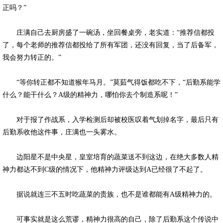
正吗？”
庄满自己去厨房盛了一碗汤，坐回餐桌旁，老实道：“推荐信都投
了，每个老师的推荐信都投给了所有军团，还没有回复，当了后备军，
我会努力转正的。”
“等你转正都不知道猴年马月。”莫茹气得饭都吃不下，“后勤系能学
什么？能干什么？A级的精神力，哪怕你去个制造系呢！”
对于报了作战系，入学检测后却被校医叹着气划掉名字，最后只有
后勤系收他这件事，庄满也一头雾水。
边阳星不是中央星，皇室培育的蔬菜送不到这边，在绝大多数人精
神力都达不到C级的情况下，他精神力评级达到A已经很了不起了。
据说就连三不五时吃蔬菜的贵族，也不是谁都能有A级精神力的。
可事实就是这么荒谬，精神力很高的自己，除了后勤系这个传说中