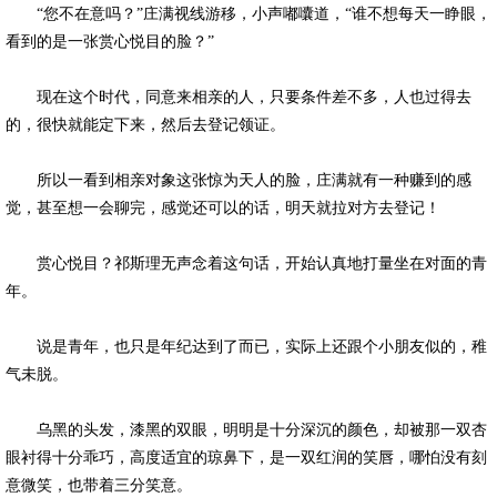
“您不在意吗？”庄满视线游移，小声嘟囔道，“谁不想每天一睁眼，
看到的是一张赏心悦目的脸？”
现在这个时代，同意来相亲的人，只要条件差不多，人也过得去
的，很快就能定下来，然后去登记领证。
所以一看到相亲对象这张惊为天人的脸，庄满就有一种赚到的感
觉，甚至想一会聊完，感觉还可以的话，明天就拉对方去登记！
赏心悦目？祁斯理无声念着这句话，开始认真地打量坐在对面的青
年。
说是青年，也只是年纪达到了而已，实际上还跟个小朋友似的，稚
气未脱。
乌黑的头发，漆黑的双眼，明明是十分深沉的颜色，却被那一双杏
眼衬得十分乖巧，高度适宜的琼鼻下，是一双红润的笑唇，哪怕没有刻
意微笑，也带着三分笑意。