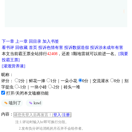
夜
下一章
上一章
回目录
加入书签
看书评
回收藏
首页
投诉色情有害
投诉数据造假
投诉涉未成年有害
本文当前霸王票全站排行
42408
，还差
1
颗地雷就可以前进一名。
[我要
投霸王票]
[灌溉营养液]
昵称：
评分：
2分｜鲜花一捧
1分｜一朵小花
0分｜交流灌水
0分｜别
字捉虫
-1分｜一块小砖
-2分｜砖头一堆
打开/关闭本文嗑糖功能
嗑到了
kswl
内容：
请您先登入后再发言！[
登入
/
注册
]
注:1.评论时输入br/即可换行分段。
2.发布负分评论消耗的月石并不会给作者。