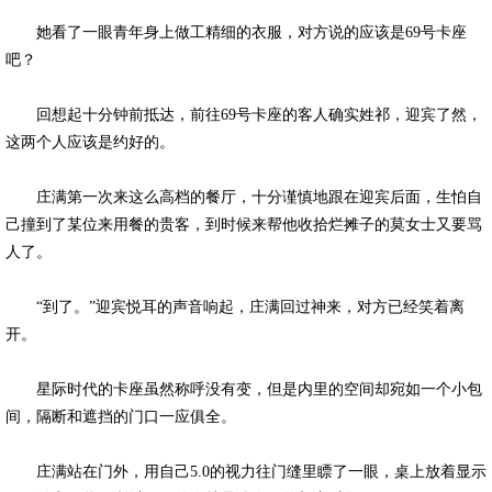
她看了一眼青年身上做工精细的衣服，对方说的应该是69号卡座
吧？
回想起十分钟前抵达，前往69号卡座的客人确实姓祁，迎宾了然，
这两个人应该是约好的。
庄满第一次来这么高档的餐厅，十分谨慎地跟在迎宾后面，生怕自
己撞到了某位来用餐的贵客，到时候来帮他收拾烂摊子的莫女士又要骂
人了。
“到了。”迎宾悦耳的声音响起，庄满回过神来，对方已经笑着离
开。
星际时代的卡座虽然称呼没有变，但是内里的空间却宛如一个小包
间，隔断和遮挡的门口一应俱全。
庄满站在门外，用自己5.0的视力往门缝里瞟了一眼，桌上放着显示