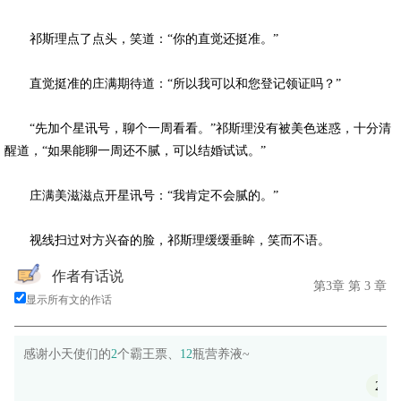
祁斯理点了点头，笑道：“你的直觉还挺准。”
直觉挺准的庄满期待道：“所以我可以和您登记领证吗？”
“先加个星讯号，聊个一周看看。”祁斯理没有被美色迷惑，十分清
醒道，“如果能聊一周还不腻，可以结婚试试。”
庄满美滋滋点开星讯号：“我肯定不会腻的。”
视线扫过对方兴奋的脸，祁斯理缓缓垂眸，笑而不语。
作者有话说
第3章 第 3 章
显示所有文的作话
感谢小天使们的
2
个霸王票、
12
瓶营养液~
24260