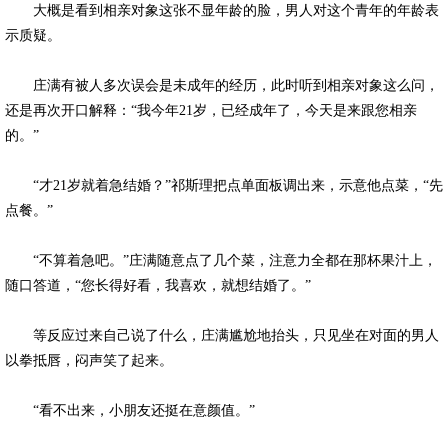
大概是看到相亲对象这张不显年龄的脸，男人对这个青年的年龄表
示质疑。
庄满有被人多次误会是未成年的经历，此时听到相亲对象这么问，
还是再次开口解释：“我今年21岁，已经成年了，今天是来跟您相亲
的。”
“才21岁就着急结婚？”祁斯理把点单面板调出来，示意他点菜，“先
点餐。”
“不算着急吧。”庄满随意点了几个菜，注意力全都在那杯果汁上，
随口答道，“您长得好看，我喜欢，就想结婚了。”
等反应过来自己说了什么，庄满尴尬地抬头，只见坐在对面的男人
以拳抵唇，闷声笑了起来。
“看不出来，小朋友还挺在意颜值。”