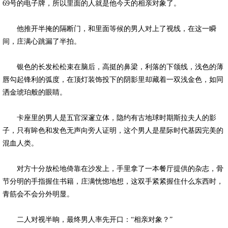
69号的电子牌，所以里面的人就是他今天的相亲对象了。
他推开半掩的隔断门，和里面等候的男人对上了视线，在这一瞬
间，庄满心跳漏了半拍。
银色的长发松松束在脑后，高挺的鼻梁，利落的下颌线，浅色的薄
唇勾起锋利的弧度，在顶灯装饰投下的阴影里却藏着一双浅金色，如同
洒金琥珀般的眼睛。
卡座里的男人是五官深邃立体，隐约有古地球时期斯拉夫人的影
子，只有眸色和发色无声向旁人证明，这个男人是星际时代基因完美的
混血人类。
对方十分放松地倚靠在沙发上，手里拿了一本餐厅提供的杂志，骨
节分明的手指握住书籍，庄满恍惚地想，这双手紧紧握住什么东西时，
青筋会不会分外明显。
二人对视半晌，最终男人率先开口：“相亲对象？”