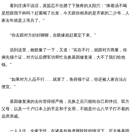
看到庄满不说话，莫茹忍不住摁了下胀疼的太阳穴：“捧着汤不喝
是想跟我干杯吗？赶紧喝了出发，今天跟你相亲的是齐家的二少爷，人
家去年就是上等兵了。”
“你去跟对方好好聊聊，合眼缘就赶紧定下来。”
说到这里，她犹豫了一下，又道：“实在不行，就跟对方商量，你
俩先领个证，对方以后攒军功帮忙兑换基因修复液，大不了我们给他
钱。”
“如果对方人品不行……就算了，免得领个证，你还被人家合法占
便宜。”
基因修复液的去向管得很严格，兑换之后只能给自己和伴侣、双方
父母，以及一个户口本上的手足和子女用，不能是什么八竿子打不着的
远房亲戚。
一人入伍，全家无忧，在诸多外族虎视眈眈的情况下，可兑换基因