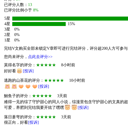
已评分人数：
13
已评分比例小于
8%
5星
4星
15%
3星
0%
2星
0%
1星
0%
完结V文购买全部未锁定V章即可进行完结评分，评分超200人方可参
您尚未评分，
点此去评分>>
莫得名字的评分：
★★★★★
8小时前
好好看
[投诉]
逃跑的山茶花的评分：
★★★★★
10小时前
[投诉]
鮰鱼子的评分：
★★★★★
3天前
难得一见的综了守护甜心的同人小说，综漫里包含守护甜心的文真的超
可爱，养肥到完结我要开炫了嘿嘿
[投诉]
落日蒼穹的评分：
★★★★★
3天前
很正向，好看
[投诉]