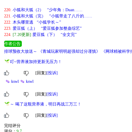
220.
小狐和大狐（2） “少年角：Duan……
221.
小狐和大狐（完） “小狐带走了八斤的……
222.
木头哪里逃 “小狐学长～”
223.
爱豆狐（上） “爱豆狐参加整蛊综艺”
224.
[7.20更新]
爱豆狐（下） “全文完”
作者公告
排球预收大放送～ 《青城玩家明明超强却过分谨慎》 《网球精被科学
叮~营养液加持更新无压力！
[回复]
[投诉]
kswl
kswl
[回复]
[投诉]
～ 喝了这瓶营养液，明日再战三万三！
[回复]
[投诉]
完结评分
评分：
9.7