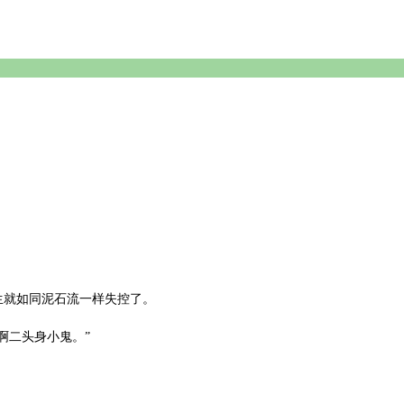
生就如同泥石流一样失控了。
啊二头身小鬼。”