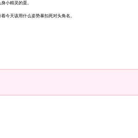
头身小精灵的蛋。
考着今天该用什么姿势暴扣死对头角名。