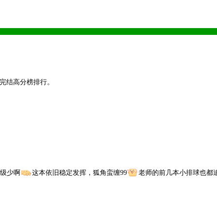
与完结高分榜排行。
级少啊
这本依旧稳定发挥，狐角蛮缠99
老师的前几本小排球也都