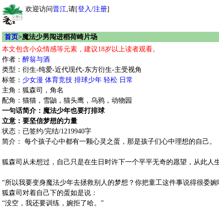
欢迎访问
晋江
,请[
登入
/
注册
]
首页
>魔法少男闯进稻荷崎片场
本文包含小众情感等元素，建议18岁以上读者观看。
作者：
醉翁与酒
类型：衍生-纯爱-近代现代-东方衍生-主受视角
标签：
少女漫
体育竞技
排球少年
轻松
日常
主角：狐森司，角名
配角：猫猫，雪鼬，猫头鹰，乌鸦，动物园
一句话简介：魔法少年也要打排球
立意：要坚信梦想的力量
状态：已签约/完结/1219940字
简介： 每个孩子心中都有一颗心灵之蛋，那是孩子们心中理想的自己。
狐森司从未想过，自己只是在生日时许下一个平平无奇的愿望，从此人
“所以我要变身魔法少年去拯救别人的梦想？你把童工这件事说得很委婉
狐森司对着自己下的蛋如是说：
“没空，我还要训练，婉拒了哈。”