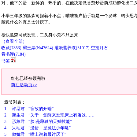
对，他下的蛋，新鲜的、热乎的、在他决定做番茄炒蛋前成功孵化出二
小学三年级的狐森司捏着小不点，瞄准窗户抬手就是一个发球，转头思
藏狐什么的真是太讨厌了。
很快狐森司就发现，二头身小鬼不只是来
（查看全部）
收藏
(
7853
)
霸王票(№43624)
灌溉营养液(
31017
)
空投月石
看书评(
7184
)
书签
红包已经被领完啦
前往活动页>>
章节列表：
1.
许愿君 “宿敌的开端”
2.
诞生君 “关于一觉醒来发现床上有蛋这……
3.
形象君 “脸t是藏狐的天赋技能”
4.
呆毛君 “没错，是魔法少年哒”
5.
傲娇君 “嘴上说着最讨厌了”