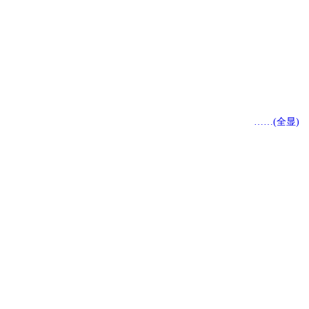
》
……(全显)