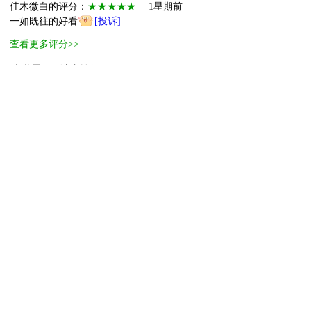
佳木微白的评分：
★★★★★
1星期前
一如既往的好看
[投诉]
查看更多评分>>
本书霸王票读者排行
1
进阶萌物
2
进阶萌物
3
萌物
4
萌物
5
小萌物
6
小萌物
7
小萌物
8
小萌物
9
小萌物
10
小萌物
[ 更多排行
等级说明 ]
首页
古言
现言
纯爱
衍生
无CP+
百合
完结
分类
排行
全本
包月
免费
中短篇
APP
反馈