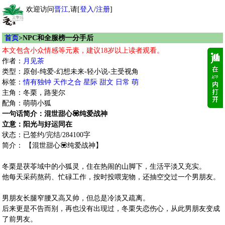
欢迎访问
晋江
,请[
登入
/
注册
]
首页
>NPC和全服榜一分手后
本文包含小众情感等元素，建议18岁以上读者观看。
作者：
月见茶
类型：原创-纯爱-幻想未来-轻小说-主受视角
标签：
情有独钟
天作之合
星际
甜文
日常
萌
主角：冬栗，路斐尔
配角：萌萌小狐
一句话简介：混世甜心💟纯爱战神
立意：阳光与好运同在
状态：已签约/完结/284100字
简介： 【混世甜心💟纯爱战神】
冬栗是茯苓域中的小狐灵，住在热闹的山脚下，生活平淡又充实。
他每天采药熬药、忙碌工作，按时投喂宠物，还抽空交过一个男朋友。
男朋友长腿窄腰又高又帅，但总是冷淡又疏离。
后来更是不告而别，再也没有出现过，冬栗失恋伤心，从此男朋友变成
了前男友。