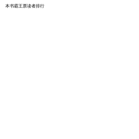
本书霸王票读者排行
1
小萌主
不会游泳的鱼
111
2
进阶萌物
受儿心总如
97
3
进阶萌物
我有恋姣癖
70
4
进阶萌物
夜雨声烦
60
5
进阶萌物
套马壮汉
50
6
萌物
土豆全肯定
47
7
萌物
美强惨天神厨
40
8
萌物
小泥
38
9
萌物
我需要杀虫剂
36
10
萌物
凡心动了凡心
30
[ 更多排行
等级说明 ]
首页
古言
现言
纯爱
衍生
无CP+
百合
完结
分类
排行
全本
包月
免费
中短篇
APP
反馈
书名
作者
高级搜索
北京时间：2026-08-02 09:33:11
反馈
联系我们
©晋江文学城 纯属虚构 请勿模仿 版权所有 侵权必究 适
度阅读 切勿沉迷 合理安排 享受生活