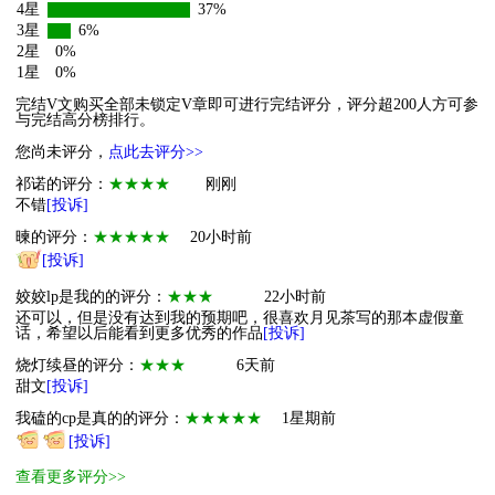
4星
37%
3星
6%
2星
0%
1星
0%
完结V文购买全部未锁定V章即可进行完结评分，评分超200人方可参
与完结高分榜排行。
您尚未评分，
点此去评分>>
祁诺的评分：
★★★★
刚刚
不错
[投诉]
暕的评分：
★★★★★
20小时前
[投诉]
姣姣lp是我的的评分：
★★★
22小时前
还可以，但是没有达到我的预期吧，很喜欢月见茶写的那本虚假童
话，希望以后能看到更多优秀的作品
[投诉]
烧灯续昼的评分：
★★★
6天前
甜文
[投诉]
我磕的cp是真的的评分：
★★★★★
1星期前
[投诉]
查看更多评分>>