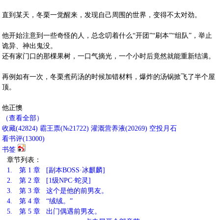
直到某天，冬栗一觉醒来，发现自己周围的世界，变得不太对劲。
他开始注意到一些奇怪的人，总念叨着什么“开团”“刷本”“组队”，举止
诡异、神出鬼没。
还有家门口的那棵果树，一口气摘光，一个小时后竟然就能重新结满。
再例如有一次，冬栗煮药汤的时候加错材料，爆炸的汤锅掀飞了半个屋
顶。
他正懊
（查看全部）
收藏
(
42824
)
霸王票(№21722)
灌溉营养液(
20269
)
空投月石
看书评(
13000
)
书签
章节列表：
1.
第 1 章 [副本BOSS·冰麒麟]
2.
第 2 章 [1级NPC·蛇灵]
3.
第 3 章 这个是他的前男友。
4.
第 4 章 “绒绒。”
5.
第 5 章 出门偶遇前男友。