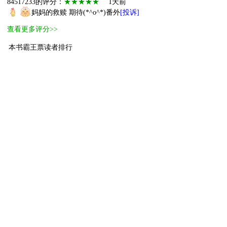
84517233的评分：
★★★★★
1天前
妈妈的救赎 期待(*^o^*)番外
[投诉]
查看更多评分>>
本书霸王票读者排行
1
进阶萌物
道至
81
2
萌物
渡邉栗
20
3
萌物
lcbrg
18
4
萌物
虾仁不咋演
16
5
萌物
氟西汀每天都在
10
6
小萌物
時兮
6
7
小萌物
薔薇a亮亮
5
8
小萌物
blnure
5
9
小萌物
立下遗嘱的熊
5
10
小萌物
糖葫芦和小笼
5
[ 更多排行
等级说明 ]
首页
古言
现言
纯爱
衍生
无CP+
百合
完结
分类
排行
全本
包月
免费
中短篇
APP
反馈