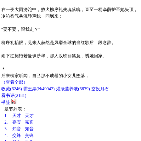
在一夜大雨滂沱中，败犬柳序礼失魂落魄，直至一柄伞荫护至她头顶，
冷沁香气共沉静声线一同飘来：
“要不要，跟我走？”
柳序礼抬眼，见来人赫然是风靡全球的当红歌后，段念辞。
雨下红裙艳若曼珠沙华，那人以昳丽笑意，诱她回家。
＊
后来柳家听闻，自己那不成器的小女儿堕落，
（查看全部）
收藏
(
6246
)
霸王票(№49042)
灌溉营养液(
5839
)
空投月石
看书评(
2181
)
书签
章节列表：
1.
天才 天才
2.
嘉宾 嘉宾
3.
知音 知音
4.
交锋 交锋