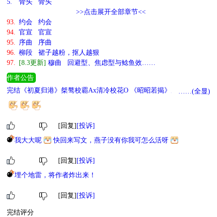
5.
骨头 骨头
>>点击展开全部章节<<
93.
约会 约会
94.
官宣 官宣
95.
序曲 序曲
96.
柳段 裙子越粉，抠人越狠
97.
[8.3更新]
穆曲 回避型、焦虑型与鲶鱼效……
作者公告
完结《初夏归港》桀骜校霸Ax清冷校花O 《昭昭若揭》反叛偶像Ax
……(全显)
钓系影后O 预收《死遁后成了豪门O黑月光》野心家Ax钓系冰山
《渴肤症校花对我蓄谋已久》阴湿女鬼演技大赏
[回复]
[投诉]
我大大呢
快回来写文，燕子没有你我可怎么活呀
[回复]
[投诉]
埋个地雷，将作者炸出来！
[回复]
[投诉]
完结评分