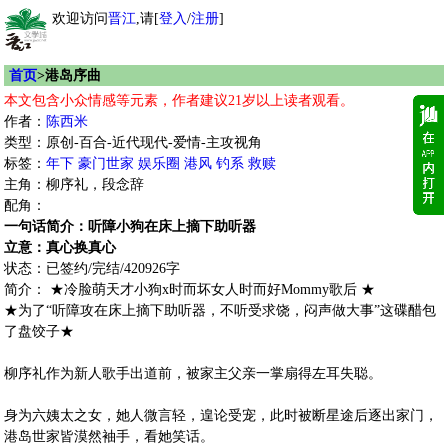
欢迎访问
晋江
,请[
登入
/
注册
]
首页
>港岛序曲
本文包含小众情感等元素，作者建议21岁以上读者观看。
作者：
陈西米
类型：原创-百合-近代现代-爱情-主攻视角
标签：
年下
豪门世家
娱乐圈
港风
钓系
救赎
主角：柳序礼，段念辞
配角：
一句话简介：听障小狗在床上摘下助听器
立意：真心换真心
状态：已签约/完结/420926字
简介： ★冷脸萌天才小狗x时而坏女人时而好Mommy歌后 ★
★为了“听障攻在床上摘下助听器，不听受求饶，闷声做大事”这碟醋包
了盘饺子★
柳序礼作为新人歌手出道前，被家主父亲一掌扇得左耳失聪。
身为六姨太之女，她人微言轻，遑论受宠，此时被断星途后逐出家门，
港岛世家皆漠然袖手，看她笑话。