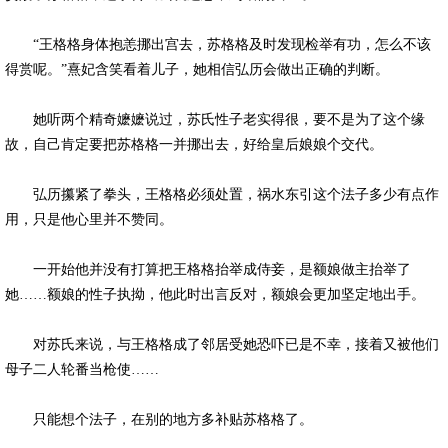
“王格格身体抱恙挪出宫去，苏格格及时发现检举有功，怎么不该
得赏呢。”熹妃含笑看着儿子，她相信弘历会做出正确的判断。
她听两个精奇嬷嬷说过，苏氏性子老实得很，要不是为了这个缘
故，自己肯定要把苏格格一并挪出去，好给皇后娘娘个交代。
弘历攥紧了拳头，王格格必须处置，祸水东引这个法子多少有点作
用，只是他心里并不赞同。
一开始他并没有打算把王格格抬举成侍妾，是额娘做主抬举了
她……额娘的性子执拗，他此时出言反对，额娘会更加坚定地出手。
对苏氏来说，与王格格成了邻居受她恐吓已是不幸，接着又被他们
母子二人轮番当枪使……
只能想个法子，在别的地方多补贴苏格格了。