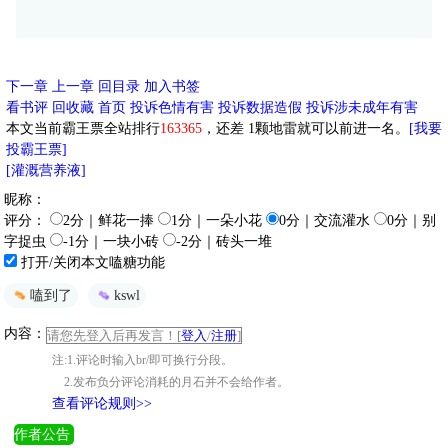
下一章
上一章
回目录
加入书签
看书评
回收藏
首页
投诉色情有害
投诉数据造假
投诉涉未成年有害
本文当前霸王票全站排行
163365
，还差
1
颗地雷就可以前进一名。
[我要
投霸王票]
[灌溉营养液]
昵称：
评分：
2分｜鲜花一捧
1分｜一朵小花
0分｜交流灌水
0分｜别
字捉虫
-1分｜一块小砖
-2分｜砖头一堆
打开/关闭本文嗑糖功能
嗑到了
kswl
内容：
请您先登入后再发言！[
登入
/
注册
]
注:1.评论时输入br/即可换行分段。
2.发布负分评论消耗的月石并不会给作者。
查看评论规则>>
作者公告