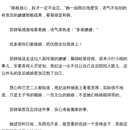
“格格放心，奴才一定不会忘。”她一如既往地爱笑，语气不似别的
有资历的嬷嬷那般疏离，看着很是和善。
苏静瑜感激地看着她，语气亲热道：“多谢嬷嬷。”
也多谢你们家娘娘，把仇恨全拉我身上！
苏静瑜送走这位八面玲珑的嬷嬷，脑袋眩晕得很。原本小打小闹的
事儿，非要弄得人尽皆知。熹妃这一出不仅让自己在后院招人眼儿，还
让外头的皇后娘娘更加迁怒了自己。
慧心和兰芝二人都知道，熹妃这样做面上看着宽厚，实际很不地
道。只是主子爷的额娘，一宫主位的娘娘，不是她们格格能得罪的。
苏静瑜暂且忘掉这件事，安心准备搬家的事。
她进宫时日短，东西也不多，最贵重的也就一个首饰盒子，里面还