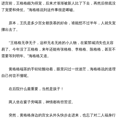
进宫前，王格格颇为得宠，后来才渐渐被新人比了下去，再然后彻底没
了宠爱和倚仗。”海格格说到这件事很是唏嘘。
原本，王氏是多少宫女都羡慕的好命，谁能想不过半年，人就失宠
挪出去了。
“王格格无孕无子，这样无名无姓的小人物，在紫禁城消失也太容
易了。今年没了王格格，来年还能有张格格、李格格、陈格格，甚至不
需要等到明年。”海格格又道。
黄格格端茶的手轻轻颤动着，眼里闪过一丝迷茫，海格格说的道理
自己何尝不懂呢。
在后院什么最重要，当然是孩子！
两人坐在窗子旁喝茶，神情都有些苦涩。
突然，黄格格身边的宫女从外头快步走进来，也忘了对二人福身行