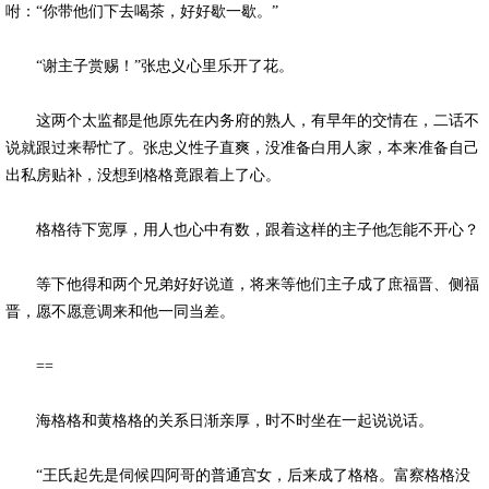
咐：“你带他们下去喝茶，好好歇一歇。”
“谢主子赏赐！”张忠义心里乐开了花。
这两个太监都是他原先在内务府的熟人，有早年的交情在，二话不
说就跟过来帮忙了。张忠义性子直爽，没准备白用人家，本来准备自己
出私房贴补，没想到格格竟跟着上了心。
格格待下宽厚，用人也心中有数，跟着这样的主子他怎能不开心？
等下他得和两个兄弟好好说道，将来等他们主子成了庶福晋、侧福
晋，愿不愿意调来和他一同当差。
==
海格格和黄格格的关系日渐亲厚，时不时坐在一起说说话。
“王氏起先是伺候四阿哥的普通宫女，后来成了格格。富察格格没