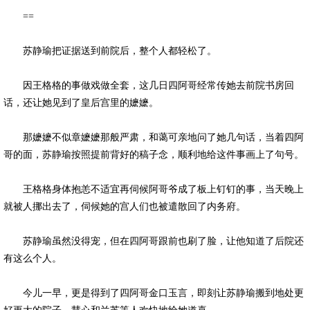
==
苏静瑜把证据送到前院后，整个人都轻松了。
因王格格的事做戏做全套，这几日四阿哥经常传她去前院书房回
话，还让她见到了皇后宫里的嬷嬷。
那嬷嬷不似章嬷嬷那般严肃，和蔼可亲地问了她几句话，当着四阿
哥的面，苏静瑜按照提前背好的稿子念，顺利地给这件事画上了句号。
王格格身体抱恙不适宜再伺候阿哥爷成了板上钉钉的事，当天晚上
就被人挪出去了，伺候她的宫人们也被遣散回了内务府。
苏静瑜虽然没得宠，但在四阿哥跟前也刷了脸，让他知道了后院还
有这么个人。
今儿一早，更是得到了四阿哥金口玉言，即刻让苏静瑜搬到地处更