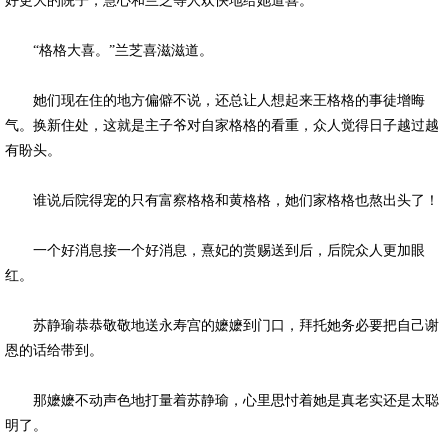
好更大的院子，慧心和兰芝等人欢快地给她道喜。
“格格大喜。”兰芝喜滋滋道。
她们现在住的地方偏僻不说，还总让人想起来王格格的事徒增晦
气。换新住处，这就是主子爷对自家格格的看重，众人觉得日子越过越
有盼头。
谁说后院得宠的只有富察格格和黄格格，她们家格格也熬出头了！
一个好消息接一个好消息，熹妃的赏赐送到后，后院众人更加眼
红。
苏静瑜恭恭敬敬地送永寿宫的嬷嬷到门口，拜托她务必要把自己谢
恩的话给带到。
那嬷嬷不动声色地打量着苏静瑜，心里思忖着她是真老实还是太聪
明了。