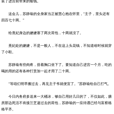
装了进宫前带来的银钱。
这会儿，苏静瑜的全身家当正被慧心抱在怀里，“主子，里头还有
四百七十两。”
给熹妃身边的嬷嬷塞了两次荷包，十两就没了。
熹妃处的嬷嬷，不是一般人，不在这上头花钱，不知道啥时候就穿
了小鞋。
苏静瑜有些肉疼，捂着胸口坐下了。要知道自己进宫一个月，吃的
喝的用的还有各种打赏加一起才用了二十两。
“等咱们明早搬过去，再见主子爷就便宜了。”苏静瑜给自己打气。
今日内务府多送来一大桶冰，够自己用好几日的了，不仅如此，膳
房那边死活不肯接兰芝递过去的荷包，苏静瑜的一应待遇已经与富察格
格平齐。