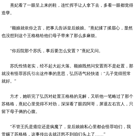
熹妃看了一眼呈上来的鞋，连忙挥手让人拿下去，多看一眼都觉得
造孽。
“额娘就依你之言，把事儿告诉皇后娘娘。”熹妃揉了揉眉心，显然
也没想到这个王格格给他们母子带来了那么多麻烦。
“你后院那个苏氏，事后要怎么安置？”熹妃又问。
苏氏性情老实，经不起大起大落。额娘既然问安置而不是处置，那
就没有怪罪苏氏引出这件事的意思，弘历语气轻快道：“儿子觉得照常
就好。”
方才，她听完了弘历对处置王格格的见解，又听他一笔略过了那个
苏格格，熹妃心里觉得不对劲，深深看了眼四阿哥，屏退左右宫人，只
留下母子俩的心腹。
“不管王氏是癔症还是疯魔了，皇后娘娘私心里都会怪罪咱们，我
赏赐了苏格格，这事传出去就迁怒不到咱们头上了……”