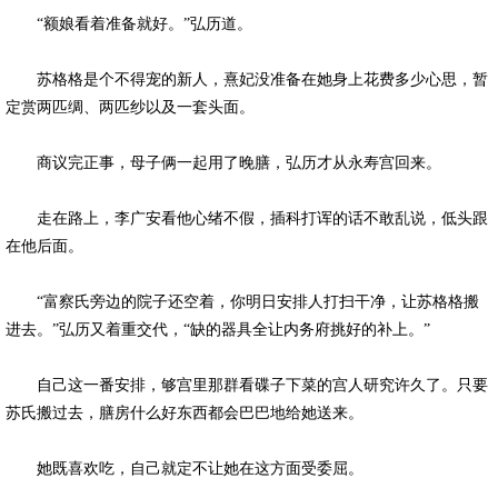
“额娘看着准备就好。”弘历道。
苏格格是个不得宠的新人，熹妃没准备在她身上花费多少心思，暂
定赏两匹绸、两匹纱以及一套头面。
商议完正事，母子俩一起用了晚膳，弘历才从永寿宫回来。
走在路上，李广安看他心绪不假，插科打诨的话不敢乱说，低头跟
在他后面。
“富察氏旁边的院子还空着，你明日安排人打扫干净，让苏格格搬
进去。”弘历又着重交代，“缺的器具全让内务府挑好的补上。”
自己这一番安排，够宫里那群看碟子下菜的宫人研究许久了。只要
苏氏搬过去，膳房什么好东西都会巴巴地给她送来。
她既喜欢吃，自己就定不让她在这方面受委屈。