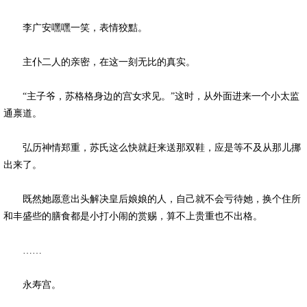
李广安嘿嘿一笑，表情狡黠。
主仆二人的亲密，在这一刻无比的真实。
“主子爷，苏格格身边的宫女求见。”这时，从外面进来一个小太监
通禀道。
弘历神情郑重，苏氏这么快就赶来送那双鞋，应是等不及从那儿挪
出来了。
既然她愿意出头解决皇后娘娘的人，自己就不会亏待她，换个住所
和丰盛些的膳食都是小打小闹的赏赐，算不上贵重也不出格。
……
永寿宫。