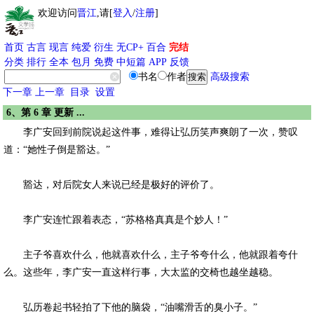
欢迎访问
晋江
,请[
登入
/
注册
]
首页
古言
现言
纯爱
衍生
无CP+
百合
完结
分类
排行
全本
包月
免费
中短篇
APP
反馈
书名
作者
高级搜索
下一章
上一章
目录
设置
6、第 6 章 更新 ...
李广安回到前院说起这件事，难得让弘历笑声爽朗了一次，赞叹
道：“她性子倒是豁达。”
豁达，对后院女人来说已经是极好的评价了。
李广安连忙跟着表态，“苏格格真真是个妙人！”
主子爷喜欢什么，他就喜欢什么，主子爷夸什么，他就跟着夸什
么。这些年，李广安一直这样行事，大太监的交椅也越坐越稳。
弘历卷起书轻拍了下他的脑袋，“油嘴滑舌的臭小子。”