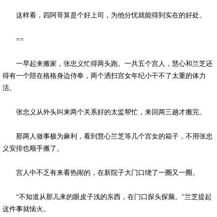
这样看，四阿哥算是个好上司，为他分忧就能得到实在的好处。
==
一早起来搬家，张忠义忙得两头跑。一共五个宫人，慧心和兰芝还
得有一个陪在格格身边侍奉，两个洒扫宫女年纪小干不了太重的体力
活。
张忠义从外头叫来两个关系好的太监帮忙，来回两三趟才搬完。
那两人做事极为麻利，看到慧心兰芝等几个宫女的箱子，不用张忠
义安排也顺手搬了。
宫人中不乏有来看热闹的，在新院子大门口绕了一圈又一圈。
“不知道从那儿来的眼皮子浅的东西，在门口探头探脑。”兰芝提起
这件事就恼火。