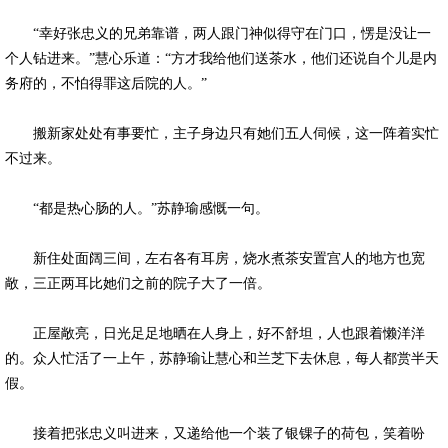
“幸好张忠义的兄弟靠谱，两人跟门神似得守在门口，愣是没让一
个人钻进来。”慧心乐道：“方才我给他们送茶水，他们还说自个儿是内
务府的，不怕得罪这后院的人。”
搬新家处处有事要忙，主子身边只有她们五人伺候，这一阵着实忙
不过来。
“都是热心肠的人。”苏静瑜感慨一句。
新住处面阔三间，左右各有耳房，烧水煮茶安置宫人的地方也宽
敞，三正两耳比她们之前的院子大了一倍。
正屋敞亮，日光足足地晒在人身上，好不舒坦，人也跟着懒洋洋
的。众人忙活了一上午，苏静瑜让慧心和兰芝下去休息，每人都赏半天
假。
接着把张忠义叫进来，又递给他一个装了银锞子的荷包，笑着吩