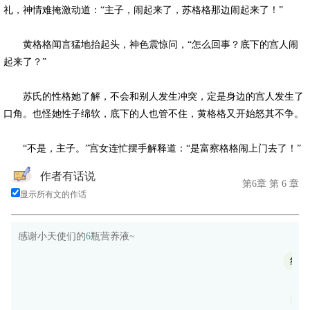
礼，神情难掩激动道：“主子，闹起来了，苏格格那边闹起来了！”
黄格格闻言猛地抬起头，神色震惊问，“怎么回事？底下的宫人闹
起来了？”
苏氏的性格她了解，不会和别人发生冲突，定是身边的宫人发生了
口角。也怪她性子绵软，底下的人也管不住，黄格格又开始怒其不争。
“不是，主子。”宫女连忙摆手解释道：“是富察格格闹上门去了！”
作者有话说
第6章 第 6 章
显示所有文的作话
感谢小天使们的
6
瓶营养液~
红豆
Esth