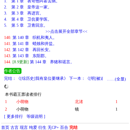
1.
第 1 章 表哥他叫霍去病。
2.
第 2 章 皇帝这一家。
3.
第 3 章 再进宫。
4.
第 4 章 卫伉要学医。
5.
第 5 章 卫青回京。
>>点击展开全部章节<<
140.
第 140 章 织机和夷人。
141.
第 141 章 蜡烛和井盐。
142.
第 142 章 再回长安。
143.
第 143 章 东阳郡。
144.
[8.9更新]
第 144 章 养猪和谣言。
作者公告
完结：《[综历史]我有皇位要继承》 下一本：《[明]被迫登基后》 其
……(全显)
他预收：《[秦]和战国大魔王共享系统》《[秦]始皇弟弟，只想摆
烂》《[汉]张良想让我复韩》《[三国]武侯是我的背后灵》《[唐]人
本书霸王票读者排行
在大唐，我哥李世民》《[清]太子重生后》
1
小萌物
北渚
1
2
小萌物
镜
1
[ 更多排行
等级说明 ]
首页
古言
现言
纯爱
衍生
无CP+
百合
完结