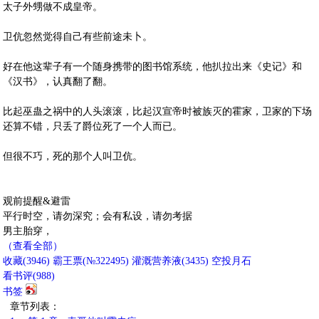
太子外甥做不成皇帝。
卫伉忽然觉得自己有些前途未卜。
好在他这辈子有一个随身携带的图书馆系统，他扒拉出来《史记》和
《汉书》，认真翻了翻。
比起巫蛊之祸中的人头滚滚，比起汉宣帝时被族灭的霍家，卫家的下场
还算不错，只丢了爵位死了一个人而已。
但很不巧，死的那个人叫卫伉。
观前提醒&避雷
平行时空，请勿深究；会有私设，请勿考据
男主胎穿，
（查看全部）
收藏
(
3946
)
霸王票(№322495)
灌溉营养液(
3435
)
空投月石
看书评(
988
)
书签
章节列表：