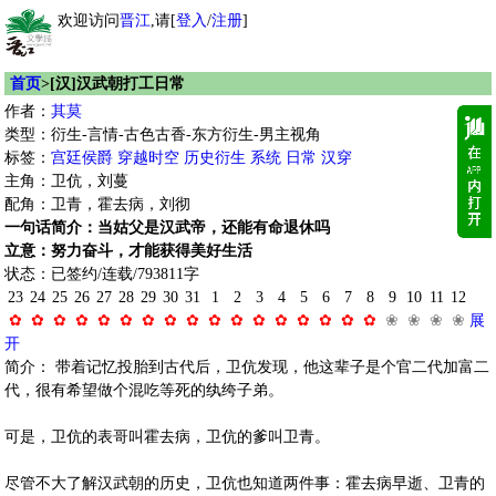
欢迎访问
晋江
,请[
登入
/
注册
]
首页
>[汉]汉武朝打工日常
作者：
其莫
类型：衍生-言情-古色古香-东方衍生-男主视角
标签：
宫廷侯爵
穿越时空
历史衍生
系统
日常
汉穿
主角：卫伉，刘蔓
配角：卫青，霍去病，刘彻
一句话简介：当姑父是汉武帝，还能有命退休吗
立意：努力奋斗，才能获得美好生活
状态：已签约/连载/793811字
23
24
25
26
27
28
29
30
31
1
2
3
4
5
6
7
8
9
10
11
12
✿
✿
✿
✿
✿
✿
✿
✿
✿
✿
✿
✿
✿
✿
✿
✿
✿
❀
❀
❀
❀
展
开
简介： 带着记忆投胎到古代后，卫伉发现，他这辈子是个官二代加富二
代，很有希望做个混吃等死的纨绔子弟。
可是，卫伉的表哥叫霍去病，卫伉的爹叫卫青。
尽管不大了解汉武朝的历史，卫伉也知道两件事：霍去病早逝、卫青的