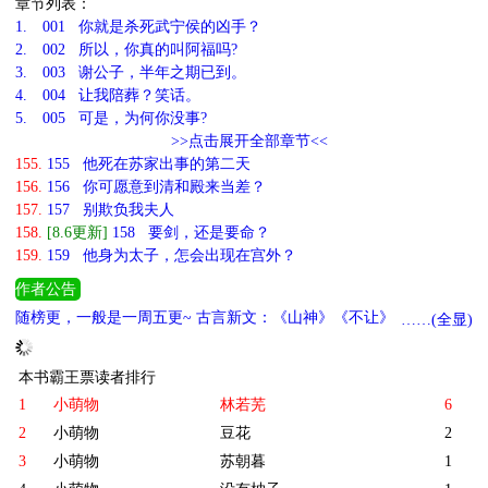
章节列表：
1.
001 你就是杀死武宁侯的凶手？
2.
002 所以，你真的叫阿福吗?
3.
003 谢公子，半年之期已到。
4.
004 让我陪葬？笑话。
5.
005 可是，为何你没事?
>>点击展开全部章节<<
155.
155 他死在苏家出事的第二天
156.
156 你可愿意到清和殿来当差？
157.
157 别欺负我夫人
158.
[8.6更新]
158 要剑，还是要命？
159.
159 他身为太子，怎会出现在宫外？
作者公告
随榜更，一般是一周五更~ 古言新文：《山神》《不让》 现言新
……(全显)
文：《他将爱意私藏》
本书霸王票读者排行
1
小萌物
林若芜
6
2
小萌物
豆花
2
3
小萌物
苏朝暮
1