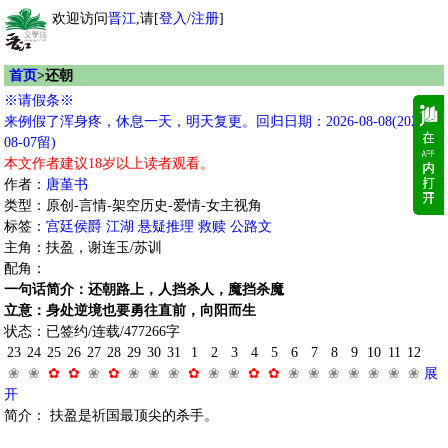
欢迎访问
晋江
,请[
登入
/
注册
]
首页
>还朝
※请假条※
来例假了浑身疼，休息一天，明天复更。回归日期：2026-08-08(2026-
08-07留)
本文作者建议18岁以上读者观看。
作者：
唐堇书
类型：原创-言情-架空历史-爱情-女主视角
标签：
宫廷侯爵
江湖
悬疑推理
救赎
公路文
主角：扶盈，谢连玉/苏训
配角：
一句话简介：还朝路上，人挡杀人，魔挡杀魔
立意：身处逆境也要勇往直前，向阳而生
状态：已签约/连载/477266字
23
24
25
26
27
28
29
30
31
1
2
3
4
5
6
7
8
9
10
11
12
❀
❀
✿
✿
❀
✿
❀
❀
❀
✿
❀
❀
✿
✿
❀
❀
❀
❀
❀
❀
❀
展
开
简介： 扶盈是祈国最顶尖的杀手。