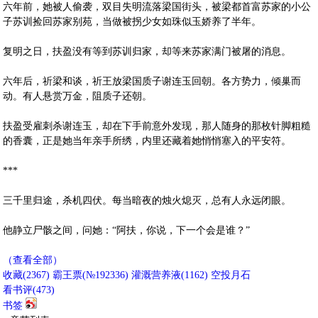
六年前，她被人偷袭，双目失明流落梁国街头，被梁都首富苏家的小公
子苏训捡回苏家别苑，当做被拐少女如珠似玉娇养了半年。
复明之日，扶盈没有等到苏训归家，却等来苏家满门被屠的消息。
六年后，祈梁和谈，祈王放梁国质子谢连玉回朝。各方势力，倾巢而
动。有人悬赏万金，阻质子还朝。
扶盈受雇刺杀谢连玉，却在下手前意外发现，那人随身的那枚针脚粗糙
的香囊，正是她当年亲手所绣，内里还藏着她悄悄塞入的平安符。
***
三千里归途，杀机四伏。每当暗夜的烛火熄灭，总有人永远闭眼。
他静立尸骸之间，问她：“阿扶，你说，下一个会是谁？”
（查看全部）
收藏
(
2367
)
霸王票(№192336)
灌溉营养液(
1162
)
空投月石
看书评(
473
)
书签