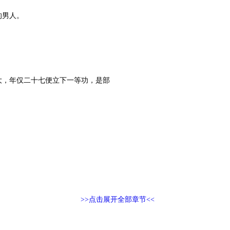
的男人。
，年仅二十七便立下一等功，是部
>>点击展开全部章节<<