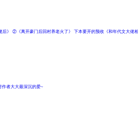
佬后》 ②《离开豪门后回村养老火了》 下本要开的预收《和年代文大佬
对作者大大最深沉的爱~
柚子茶
心想事成
丑妹妹