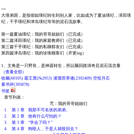
==
大瑛弟国，是指假如瑛纪转生到别人家，比如成为了夏油瑛纪，泽田瑛
纪，千手瑛纪和津岛瑛纪等等的泥石流故事。
第一篇夏油瑛纪：我的哥哥姐姐们（已完成）
第二篇泽田瑛纪：我的家庭教师们（已完成）
第三篇千手瑛纪：我的私聊群友们（已完成）
第四篇津岛瑛纪：我的珍珠顾客们（开更ing）
1、主角是一只野良，是神器转生，所以脑回路清奇且泥石流含量
（查看全部）
收藏
(
60105
)
霸王票(№2953)
灌溉营养液(
2392409
)
空投月石
看书评(
395878
)
书签
章节列表：
咒：我的哥哥姐姐们
1.
第 1 章 我那不可名状的弟弟。
2.
第 2 章 他有什么可怕的？
3.
第 3 章 “学会了吗？”
4.
第 4 章 狗咬人，于是人就咬回去？