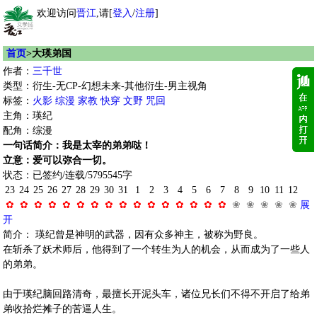
欢迎访问
晋江
,请[
登入
/
注册
]
首页
>大瑛弟国
作者：
三千世
类型：衍生-无CP-幻想未来-其他衍生-男主视角
标签：
火影
综漫
家教
快穿
文野
咒回
主角：瑛纪
配角：综漫
一句话简介：我是太宰的弟弟哒！
立意：爱可以弥合一切。
状态：已签约/连载/5795545字
23
24
25
26
27
28
29
30
31
1
2
3
4
5
6
7
8
9
10
11
12
✿
✿
✿
✿
✿
✿
✿
✿
✿
✿
✿
✿
✿
✿
✿
✿
❀
❀
❀
❀
❀
展
开
简介： 瑛纪曾是神明的武器，因有众多神主，被称为野良。
在斩杀了妖术师后，他得到了一个转生为人的机会，从而成为了一些人
的弟弟。
由于瑛纪脑回路清奇，最擅长开泥头车，诸位兄长们不得不开启了给弟
弟收拾烂摊子的苦逼人生。