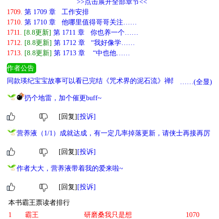
>>点击展开全部章节<<
1709.
第 1709 章 工作安排
1710.
第 1710 章 他哪里值得哥哥关注……
1711.
[8.8更新]
第 1711 章 你也养一个……
1712.
[8.8更新]
第 1712 章 “我好像学……
1713.
[8.8更新]
第 1713 章 “中也他……
作者公告
同款瑛纪宝宝故事可以看已完结《咒术界的泥石流》禅院瑛纪是正
……(全显)
文，五条瑛纪是番外，海崎瑛纪是福利番外。 + 推一下预收。 《别
扔个地雷，加个催更buff~
拦我让我下副本[穿书]》 男主无cp下副本发癫事故合集。 《在轮回
副本里当Boss》 言情女主发现自己成了boss的日常奇幻小故事 欢迎
[回复]
[投诉]
大家自取并收藏专栏么么哒！
营养液（1/1）成就达成，有一定几率掉落更新，请侠士再接再厉
[回复]
[投诉]
作者大大，营养液带着我的爱来啦~
[回复]
[投诉]
本书霸王票读者排行
1
霸王
研磨桑我只是想
1070