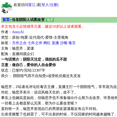
欢迎访问
晋江
,请[
登入
/
注册
]
首页
>当老阴阳人试图改变
包月
本文包含小众情感等元素，建议18岁以上读者观看。
作者：
AnnyAl
类型：原创-纯爱-近代现代-爱情-主受视角
标签：
天作之合
七年之痒
网红
直播
沙雕
毒舌
主角：喻思齐，梁潇
配角：直播间观众们
一句话简介：阴阳天注定，强扭的瓜不甜
立意：做自己，爱你的人自会爱你
状态：已签约/完结/22307字
简介： 阴阳怪气而不自知受x读受机但最近失灵攻
喻思齐，Z站著名评论区毒舌主播，直播主打一个阴阳怪气，常常因为
对此，喻思齐表示：说话风格天生的，改不了。
事实上也确实是如此，但喻思齐也不准备做出什么努力去改变。毕竟他
一切看上去都是那么完美，那为什么要改变呢？
直到有一天，喻思齐发现自己的男朋友梁潇最近有点不对劲。
出差变频繁了也就罢了，可不出差的时候，不仅回家的时间越来越晚了