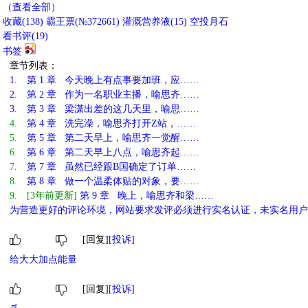
（查看全部）
收藏
(
138
)
霸王票(№372661)
灌溉营养液(
15
)
空投月石
看书评(
19
)
书签
章节列表：
1.
第 1 章 今天晚上有点事要加班，应……
2.
第 2 章 作为一名职业主播，喻思齐……
3.
第 3 章 梁潇出差的这几天里，喻思……
4.
第 4 章 洗完澡，喻思齐打开Z站，……
5.
第 5 章 第二天早上，喻思齐一觉醒……
6.
第 6 章 第二天早上八点，喻思齐起……
7.
第 7 章 虽然已经跟B国确定了订单……
8.
第 8 章 做一个温柔体贴的对象，要……
9.
[3年前更新]
第 9 章 晚上，喻思齐和梁……
为营造更好的评论环境，网站要求发评必须进行实名认证，未实名用户
[回复]
[投诉]
给大大加点能量
[回复]
[投诉]