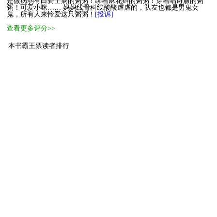
是微病弱有白骑士病的粥粥！绑着麻花辫的粥粥！穿着唱诗服的粥
粥！可爱小咪…… 妈妈线骨科线酸酸虐虐的，队友也都是男鬼女
鬼，所有人来怜爱这只粥粥！
[投诉]
查看更多评分>>
本书霸王票读者排行
1
无敌霸主
．
21430
2
无敌霸主
兄弟别草我
16357
3
萌主
日常穩定發瘋
270
4
进阶萌物
系统0901
77
5
进阶萌物
郁基青桥
64
6
进阶萌物
不要锁我的
60
7
进阶萌物
鹤许
53
8
萌物
相生
28
9
萌物
归堂
27
10
萌物
举///报n/p/文的
20
[ 更多排行
等级说明 ]
首页
古言
现言
纯爱
衍生
无CP+
百合
完结
分类
排行
全本
包月
免费
中短篇
APP
反馈