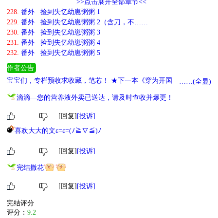
>>点击展开全部章节<<
228.
番外 捡到失忆幼崽粥粥 1
229.
番外 捡到失忆幼崽粥粥 2（含刀，不……
230.
番外 捡到失忆幼崽粥粥 3
231.
番外 捡到失忆幼崽粥粥 4
232.
番外 捡到失忆幼崽粥粥 5
作者公告
宝宝们，专栏预收求收藏，笔芯！ ★下一本《穿为开国暴君的孀
……(全显)
妻》，漂亮咸鱼黑心受×表面阴鸷反派实则脑补流攻——点击就看咸
滴滴—您的营养液外卖已送达，请及时查收并爆更！
鱼骚操作！ ★迪化养崽团宠文《祸国奸臣七岁半》， ★迪化爽文
《路人大学生，但神妻》，平平无奇实则隐藏大佬受×邪神攻——触
[回复]
[投诉]
手收一下，别再在我身上涂信息素了！ 感兴趣的宝宝请戳戳收藏！
喜欢大大的文ε=ε=(ﾉ≧∇≦)ﾉ
爱你们！！
[回复]
[投诉]
完结撒花
[回复]
[投诉]
完结评分
评分：
9.2