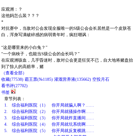
应观洲：？
这他妈怎么装？？？
*
对抗赛中，当敌对公会发现全服唯一的S级公会会长居然是一个皮肤苍
白，浑身写满破碎感的病弱青年时，疯狂嘲讽：
“这是哪里来的小白兔？”
“一个病秧子，也能当S级公会的会长吗？”
在应观洲咳血，几乎昏迷时，敌对公会更是狂笑不已，自大地将赌盘抬
到了惊人的高赔率，赌
（查看全部）
收藏
(
77538
)
霸王票(№1185)
灌溉营养液(
135662
)
空投月石
看书评(
27702
)
书签
章节列表：
1.
综合福利医院（1） 你开局就骗人啊？……
2.
综合福利医院（2） 你开局就骚操作啊……
3.
综合福利医院（3） 你开局就炸直播间……
4.
综合福利医院（4） 你开局就坑系统啊……
5.
综合福利医院（5） 你开局就反复横跳……