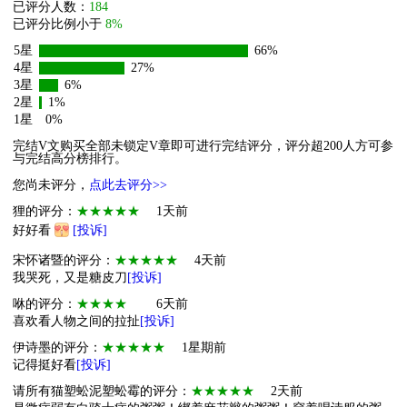
已评分人数：
184
已评分比例小于
8%
5星
66%
4星
27%
3星
6%
2星
1%
1星
0%
完结V文购买全部未锁定V章即可进行完结评分，评分超200人方可参
与完结高分榜排行。
您尚未评分，
点此去评分>>
狸的评分：
★★★★★
1天前
好好看
[投诉]
宋怀诸暨的评分：
★★★★★
4天前
我哭死，又是糖皮刀
[投诉]
咻的评分：
★★★★
6天前
喜欢看人物之间的拉扯
[投诉]
伊诗墨的评分：
★★★★★
1星期前
记得挺好看
[投诉]
请所有猫塑蚣泥塑蚣霉的评分：
★★★★★
2天前