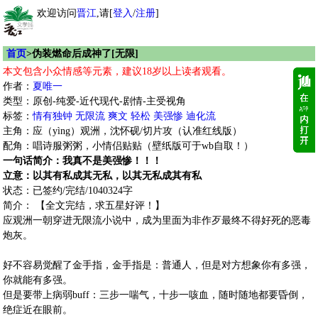
欢迎访问
晋江
,请[
登入
/
注册
]
首页
>伪装燃命后成神了[无限]
本文包含小众情感等元素，建议18岁以上读者观看。
作者：
夏唯一
类型：原创-纯爱-近代现代-剧情-主受视角
标签：
情有独钟
无限流
爽文
轻松
美强惨
迪化流
主角：应（yìng）观洲，沈怀砚/切片攻（认准红线版）
配角：唱诗服粥粥，小情侣贴贴（壁纸版可于wb自取！）
一句话简介：我真不是美强惨！！！
立意：以其有私成其无私，以其无私成其有私
状态：已签约/完结/1040324字
简介： 【全文完结，求五星好评！】
应观洲一朝穿进无限流小说中，成为里面为非作歹最终不得好死的恶毒
炮灰。
好不容易觉醒了金手指，金手指是：普通人，但是对方想象你有多强，
你就能有多强。
但是要带上病弱buff：三步一喘气，十步一咳血，随时随地都要昏倒，
绝症近在眼前。