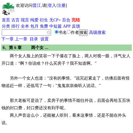
欢迎访问
晋江
,请[
登入
/
注册
]
首页
古言
现言
纯爱
衍生
无CP+
百合
完结
分类
排行
全本
包月
免费
中短篇
APP
反馈
书名
作者
高级搜索
下一章
上一章
目录
设置
6、第 6 章 两个女 ...
两个女人脸上的笑容一下子僵在了脸上，两人对视一眼，洋气女人
开口道：“啊？你说啥？什么买房子？我不知道啊。”
另外一个女人也道：“没有的事情。”说完赶紧走了，仿佛后面有怪
物追赶一样，还低骂了一句：“鬼鬼祟祟偷听人说话。”
那大老板可是说了，卖房子的事情不能往外说，后面会再给五百块
钱的封口费，封口费还没有到手呢。
两人声音这么小，还能被人听到，看来这事情，还是不能在外头
说。