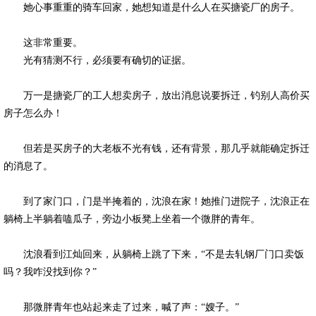
她心事重重的骑车回家，她想知道是什么人在买搪瓷厂的房子。
这非常重要。
光有猜测不行，必须要有确切的证据。
万一是搪瓷厂的工人想卖房子，放出消息说要拆迁，钓别人高价买
房子怎么办！
但若是买房子的大老板不光有钱，还有背景，那几乎就能确定拆迁
的消息了。
到了家门口，门是半掩着的，沈浪在家！她推门进院子，沈浪正在
躺椅上半躺着嗑瓜子，旁边小板凳上坐着一个微胖的青年。
沈浪看到江灿回来，从躺椅上跳了下来，“不是去轧钢厂门口卖饭
吗？我咋没找到你？”
那微胖青年也站起来走了过来，喊了声：“嫂子。”