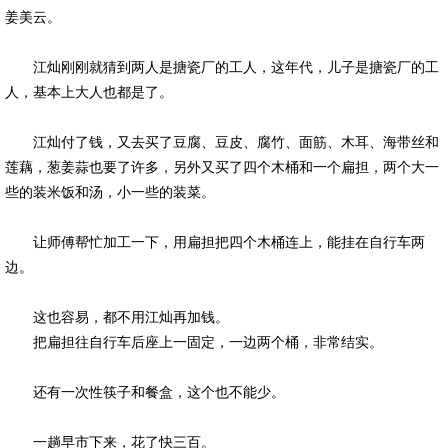
姜美云。
江灿刚刚就猜到两人是搪瓷厂的工人，这年代，儿子是搪瓷厂的工
人，基本上大人也都是了。
江灿付了钱，又去买了豆腐、豆皮、腐竹、面筋、木耳、海带丝和
莲藕，葱姜蒜也要了许多，另外又买了四个木桶和一个扁担，两个大一
些的装米饭和汤，小一些的装菜。
让师傅帮忙加工一下，用扁担把四个木桶连上，能挂在自行车两
边。
这也容易，都不用江灿再加钱。
把扁担往自行车后座上一固定，一边两个桶，非常结实。
还有一次性筷子和餐盒，这个也不能少。
一趟早市下来，花了快三百。