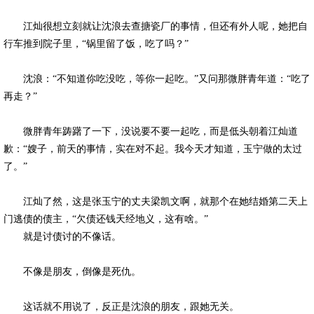
江灿很想立刻就让沈浪去查搪瓷厂的事情，但还有外人呢，她把自
行车推到院子里，“锅里留了饭，吃了吗？”
沈浪：“不知道你吃没吃，等你一起吃。”又问那微胖青年道：“吃了
再走？”
微胖青年踌躇了一下，没说要不要一起吃，而是低头朝着江灿道
歉：“嫂子，前天的事情，实在对不起。我今天才知道，玉宁做的太过
了。”
江灿了然，这是张玉宁的丈夫梁凯文啊，就那个在她结婚第二天上
门逃债的债主，“欠债还钱天经地义，这有啥。”
就是讨债讨的不像话。
不像是朋友，倒像是死仇。
这话就不用说了，反正是沈浪的朋友，跟她无关。