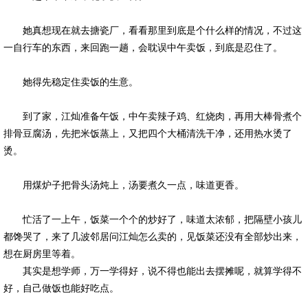
她真想现在就去搪瓷厂，看看那里到底是个什么样的情况，不过这
一自行车的东西，来回跑一趟，会耽误中午卖饭，到底是忍住了。
她得先稳定住卖饭的生意。
到了家，江灿准备午饭，中午卖辣子鸡、红烧肉，再用大棒骨煮个
排骨豆腐汤，先把米饭蒸上，又把四个大桶清洗干净，还用热水烫了
烫。
用煤炉子把骨头汤炖上，汤要煮久一点，味道更香。
忙活了一上午，饭菜一个个的炒好了，味道太浓郁，把隔壁小孩儿
都馋哭了，来了几波邻居问江灿怎么卖的，见饭菜还没有全部炒出来，
想在厨房里等着。
其实是想学师，万一学得好，说不得也能出去摆摊呢，就算学得不
好，自己做饭也能好吃点。