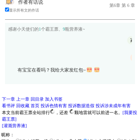
作者有话说
第6章 第 6 章
显示所有文的作话
感谢小天使们的
1
个霸王票、
9
瓶营养液~
冢中
烤鸡
有宝宝在看吗？我给大家发红包~
下一章
上一章
回目录
加入书签
看书评
回收藏
首页
投诉色情有害
投诉数据造假
投诉涉未成年有害
本文当前霸王票全站排行
，还差
颗地雷就可以前进一名。
[我要投
霸王票]
[灌溉营养液]
昵称：