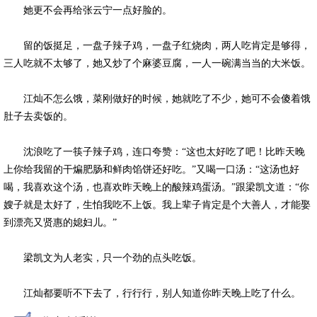
她更不会再给张云宁一点好脸的。
留的饭挺足，一盘子辣子鸡，一盘子红烧肉，两人吃肯定是够得，
三人吃就不太够了，她又炒了个麻婆豆腐，一人一碗满当当的大米饭。
江灿不怎么饿，菜刚做好的时候，她就吃了不少，她可不会傻着饿
肚子去卖饭的。
沈浪吃了一筷子辣子鸡，连口夸赞：“这也太好吃了吧！比昨天晚
上你给我留的干煸肥肠和鲜肉馅饼还好吃。”又喝一口汤：“这汤也好
喝，我喜欢这个汤，也喜欢昨天晚上的酸辣鸡蛋汤。”跟梁凯文道：“你
嫂子就是太好了，生怕我吃不上饭。我上辈子肯定是个大善人，才能娶
到漂亮又贤惠的媳妇儿。”
梁凯文为人老实，只一个劲的点头吃饭。
江灿都要听不下去了，行行行，别人知道你昨天晚上吃了什么。