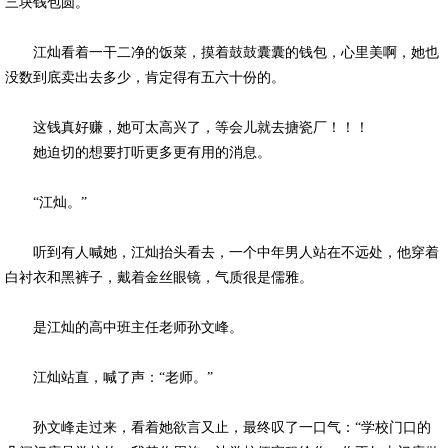
三块钱包圆。
江灿看着一干二净的饭菜，摸着鼓鼓囊囊的钱包，心里美啊，她也
没数到底卖出去多少，肯定得有五六十份的。
这钱真好赚，她可太高兴了，等会儿就去搪瓷厂！！！
她迫切的想要打听更多更有用的消息。
“江灿。”
听到有人喊她，江灿抬头看去，一个中年男人站在不远处，他穿着
白衬衣和黑裤子，戴着金丝眼镜，气质很是儒雅。
是江灿的高中班主任老师孙文峰。
江灿站直，喊了声：“老师。”
孙文峰走过来，看着她欲言又止，最终叹了一口气：“学校门口的