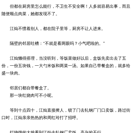
但都在厨房里怎么能行，不卫生不安全啊！人多就容易出事，而且
随便顺点肉菜，她都发现不了。
江灿不惯着别人，都在院子里等，厨房不让人进来。
隔壁的邻居吐槽：“不就是看两眼吗？小气吧啦的。”
江灿懒得搭理，当没听到，等饭菜做好以后，盒饭先卖出去了五
份，一份五块钱，一大勺米饭和两菜一汤。如果自己带餐盒的，就多给
盛一块肉。
邻居们都自带餐盒了。
那一块红烧肉可不小呢。
等到十点四十，江灿直接撵人，锁了门去轧钢厂门口卖饭，路过街
口时，江灿亲亲热热的和周红玲打了招呼。
打烧饼的大娘看到江灿去轧钢厂卖饭，高兴的不行。