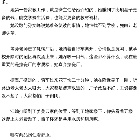
多。
她第一份家教工作，就是班主任给她介绍的，她赚到了比刷盘子更
多的钱，能交学费生活费，也能买更多的教材资料。
她没敢与孙文峰说她准备复读的事情，她怕找不到学校，凭白让老
师失望。
等孙老师进了轧钢厂后，她骑着自行车离开，心情很是沉闷，被学
校开除时的记忆再次涌上来，她深吸一口气，这些都不算什么，现在最
重要的是搪瓷厂的家属楼，她直奔搪瓷厂。
搪瓷厂挺远的，骑车过来花了快二十分钟，她在附近晃了一圈，听
路边老太老太太聊天，大家都是怨声载道的，厂子效益不好，工资都要
发不起了，大家都怕厂子倒闭。
江灿打听到了姜美云家的位置，等到了她家楼下，仰头看着五楼，
这爬上去老费劲了，筒子楼还是共用水房和厕所呢。
哪有商品房住着舒服。