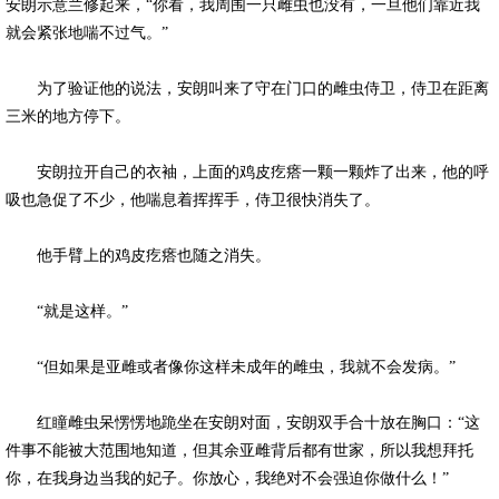
安朗示意兰修起来，“你看，我周围一只雌虫也没有，一旦他们靠近我
就会紧张地喘不过气。”
为了验证他的说法，安朗叫来了守在门口的雌虫侍卫，侍卫在距离
三米的地方停下。
安朗拉开自己的衣袖，上面的鸡皮疙瘩一颗一颗炸了出来，他的呼
吸也急促了不少，他喘息着挥挥手，侍卫很快消失了。
他手臂上的鸡皮疙瘩也随之消失。
“就是这样。”
“但如果是亚雌或者像你这样未成年的雌虫，我就不会发病。”
红瞳雌虫呆愣愣地跪坐在安朗对面，安朗双手合十放在胸口：“这
件事不能被大范围地知道，但其余亚雌背后都有世家，所以我想拜托
你，在我身边当我的妃子。你放心，我绝对不会强迫你做什么！”