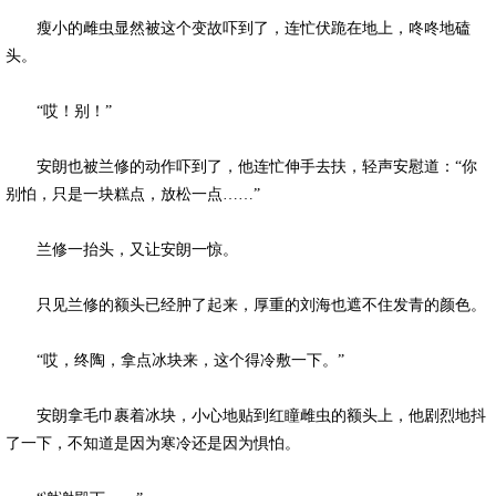
瘦小的雌虫显然被这个变故吓到了，连忙伏跪在地上，咚咚地磕
头。
“哎！别！”
安朗也被兰修的动作吓到了，他连忙伸手去扶，轻声安慰道：“你
别怕，只是一块糕点，放松一点……”
兰修一抬头，又让安朗一惊。
只见兰修的额头已经肿了起来，厚重的刘海也遮不住发青的颜色。
“哎，终陶，拿点冰块来，这个得冷敷一下。”
安朗拿毛巾裹着冰块，小心地贴到红瞳雌虫的额头上，他剧烈地抖
了一下，不知道是因为寒冷还是因为惧怕。