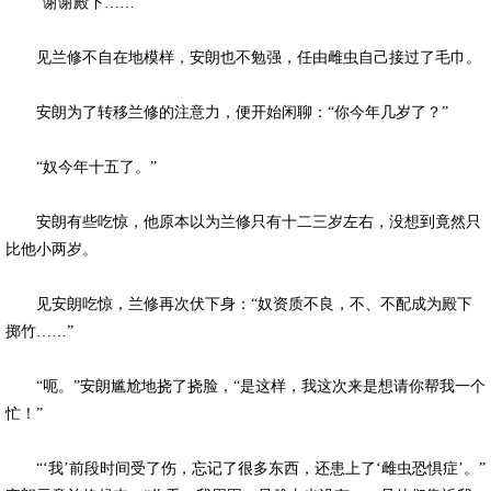
“谢谢殿下……”
见兰修不自在地模样，安朗也不勉强，任由雌虫自己接过了毛巾。
安朗为了转移兰修的注意力，便开始闲聊：“你今年几岁了？”
“奴今年十五了。”
安朗有些吃惊，他原本以为兰修只有十二三岁左右，没想到竟然只
比他小两岁。
见安朗吃惊，兰修再次伏下身：“奴资质不良，不、不配成为殿下
掷竹……”
“呃。”安朗尴尬地挠了挠脸，“是这样，我这次来是想请你帮我一个
忙！”
“‘我’前段时间受了伤，忘记了很多东西，还患上了‘雌虫恐惧症’。”