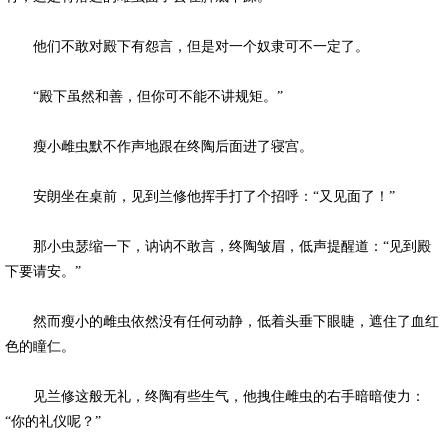
他们不敢对殿下有怨言，但是对一个奴隶可不一定了。
“殿下虽然和善，但你可不能不讲规矩。”
瘦小雌虫默不作声地跟在终陶后面进了寝宫。
安朗坐在桌前，见到兰修他挥手打了个招呼：“又见面了！”
那小虫瑟缩一下，讷讷不敢言，终陶皱眉，低声提醒道：“见到殿
下要请安。”
然而瘦小的雌虫依然没有任何动静，低着头垂下眼睫，遮住了血红
色的瞳仁。
见兰修这般无礼，终陶有些生气，他拽住雌虫的右手暗暗使力：
“你的礼仪呢？”