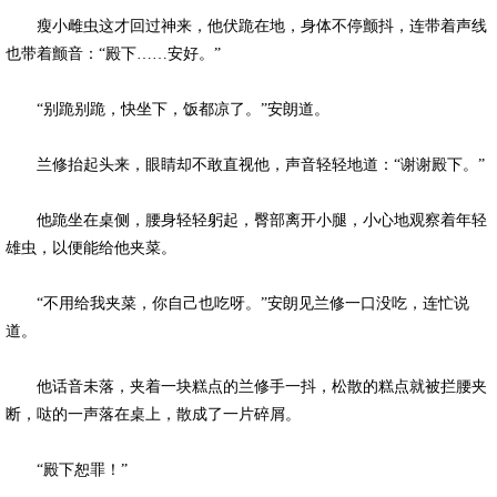
瘦小雌虫这才回过神来，他伏跪在地，身体不停颤抖，连带着声线
也带着颤音：“殿下……安好。”
“别跪别跪，快坐下，饭都凉了。”安朗道。
兰修抬起头来，眼睛却不敢直视他，声音轻轻地道：“谢谢殿下。”
他跪坐在桌侧，腰身轻轻躬起，臀部离开小腿，小心地观察着年轻
雄虫，以便能给他夹菜。
“不用给我夹菜，你自己也吃呀。”安朗见兰修一口没吃，连忙说
道。
他话音未落，夹着一块糕点的兰修手一抖，松散的糕点就被拦腰夹
断，哒的一声落在桌上，散成了一片碎屑。
“殿下恕罪！”