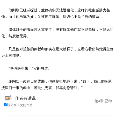
他刚刚已经试探过，兰修确实无法返祖化，这样的雌虫威胁力甚
低，而且他自称为奴，又被挖了腺体，应该也不是兰族的嫡系。
腺体对于雌虫而言太重要了，没有腺体他们就不能觉醒，不能返祖
化，与废物无异。
只是他对兰族的刻板印象实在是太糟糕了，左看右看仍然觉得兰修
身上有猫腻。
“快叫医生来！”安朗喊道。
终陶却一改往日的柔顺，他硬挺挺地跪下来：“殿下，我已传唤承
接应召一事的雌虫，若此虫无害，我再向您请罪。”
作者有话说
第4章 亚种
显示所有文的作话