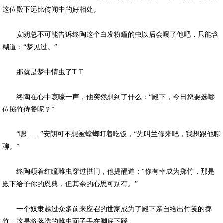
这位殿下远比传闻中的好相处。
安朗总不可能告诉终陶这个白发粉瞳的虫以后会嘎了他吧，只能含
糊道：“梦见过。”
那就是梦中情虫了T T
终陶在心中哀嚎一声，他突然想到了什么：“殿下，今日您要选哪
位掷竹侍餐呢？”
“嗯……”安朗可不想被螳螂盯着吃饭，“先叫兰修来吧，我想跟他聊
聊。”
终陶领着红瞳雌虫穿过拱门，他提醒道：“你有幸成为掷竹，那是
殿下给予你的恩典，但其余的心思可别有。”
一个奴隶越过众多前来应召的世家成为了殿下亲自给出竹笺的掷
竹，这是将落选的雌虫面子丢在脚底下踩。