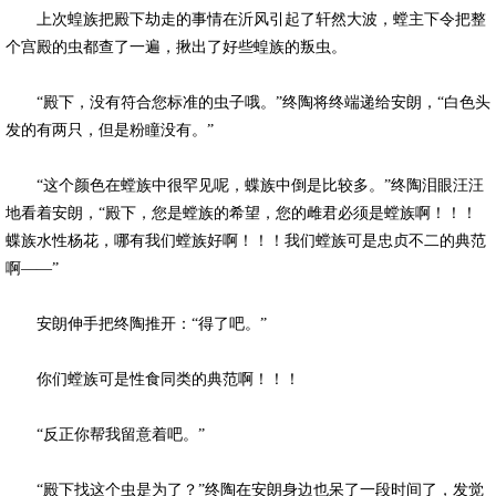
上次蝗族把殿下劫走的事情在沂风引起了轩然大波，螳主下令把整
个宫殿的虫都查了一遍，揪出了好些蝗族的叛虫。
“殿下，没有符合您标准的虫子哦。”终陶将终端递给安朗，“白色头
发的有两只，但是粉瞳没有。”
“这个颜色在螳族中很罕见呢，蝶族中倒是比较多。”终陶泪眼汪汪
地看着安朗，“殿下，您是螳族的希望，您的雌君必须是螳族啊！！！
蝶族水性杨花，哪有我们螳族好啊！！！我们螳族可是忠贞不二的典范
啊——”
安朗伸手把终陶推开：“得了吧。”
你们螳族可是性食同类的典范啊！！！
“反正你帮我留意着吧。”
“殿下找这个虫是为了？”终陶在安朗身边也呆了一段时间了，发觉