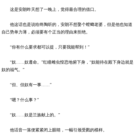
这是安朗昨天想了一晚上，觉得最合理的借口。
他这话也是说给终陶听的，安朗不想娶个螳螂老婆，但是他也知道
自己势单力薄，必须要有个正当的理由来拒绝。
“你有什么要求都可以提，只要我能帮到！”
“奴……奴遵命。”红瞳雌虫惶恐地俯下身，“奴能待在殿下身边就是
奴的福气。”
“但、但奴有一事……”
“嗯？什么事？”
“奴……奴是兰族献上的。”
他话音一落便紧紧闭上眼睛，一幅引颈受戮的模样。