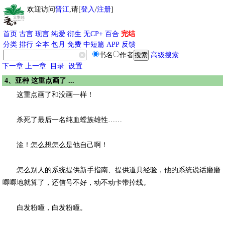
欢迎访问
晋江
,请[
登入
/
注册
]
首页
古言
现言
纯爱
衍生
无CP+
百合
完结
分类
排行
全本
包月
免费
中短篇
APP
反馈
书名
作者
高级搜索
下一章
上一章
目录
设置
4、亚种 这重点画了 ...
这重点画了和没画一样！
杀死了最后一名纯血螳族雄性……
淦！怎么想怎么是他自己啊！
怎么别人的系统提供新手指南、提供道具经验，他的系统说话磨磨
唧唧地就算了，还信号不好，动不动卡带掉线。
白发粉瞳，白发粉瞳。