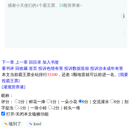
感谢小天使们的
1
个霸王票、
53
瓶营养液~
西陵
阙
下一章
上一章
回目录
加入书签
看书评
回收藏
首页
投诉色情有害
投诉数据造假
投诉涉未成年有害
本文当前霸王票全站排行
33100
，还差
1
颗地雷就可以前进一名。
[我要
投霸王票]
[灌溉营养液]
昵称：
评分：
2分｜鲜花一捧
1分｜一朵小花
0分｜交流灌水
0分｜别
字捉虫
-1分｜一块小砖
-2分｜砖头一堆
打开/关闭本文嗑糖功能
嗑到了
kswl