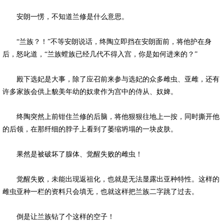
安朗一愣，不知道兰修是什么意思。
“兰族？！”不等安朗说话，终陶立即挡在安朗面前，将他护在身
后，怒叱道，“兰族螳族已经几代不得入宫，你是如何进来的？”
殿下选妃是大事，除了应召前来参与选妃的众多雌虫、亚雌，还有
许多家族会供上貌美年幼的奴隶作为宫中的侍从、奴婢。
终陶突然上前钳住兰修的后脑，将他狠狠往地上一按，同时撕开他
的后领，在那纤细的脖子上看到了萎缩坍塌的一块皮肤。
果然是被破坏了腺体、觉醒失败的雌虫！
觉醒失败，未能出现返祖化，也就是无法显露出亚种特性。这样的
雌虫亚种一栏的资料只会填无，也就这样把兰族二字跳了过去。
倒是让兰族钻了个这样的空子！