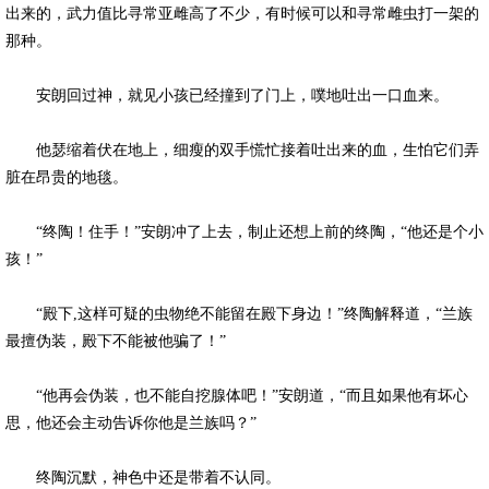
出来的，武力值比寻常亚雌高了不少，有时候可以和寻常雌虫打一架的
那种。
安朗回过神，就见小孩已经撞到了门上，噗地吐出一口血来。
他瑟缩着伏在地上，细瘦的双手慌忙接着吐出来的血，生怕它们弄
脏在昂贵的地毯。
“终陶！住手！”安朗冲了上去，制止还想上前的终陶，“他还是个小
孩！”
“殿下,这样可疑的虫物绝不能留在殿下身边！”终陶解释道，“兰族
最擅伪装，殿下不能被他骗了！”
“他再会伪装，也不能自挖腺体吧！”安朗道，“而且如果他有坏心
思，他还会主动告诉你他是兰族吗？”
终陶沉默，神色中还是带着不认同。