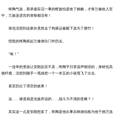
终陶气急，那承接应召一事的螳族怕是收了贿赂，才将兰修收入宫
中，兰族连进宫的资格都没有！
谁也没想到这家伙竟然走了狗屎运被殿下选为了掷竹！
愤怒的终陶抓起兰修便往门外扔去。
“唉！”
一连串的变故让安朗反应不及，终陶平日里温声细语的，身材也高
挑纤瘦，没想到随手一甩就把一个一米五的小孩甩飞了出去。
甚至扔出了滞空的效果！
这……难道就是虫族所说的……战斗力不强的亚雌？！
其实这一点是安朗想多了，终陶是他出事后林德伯格为他千挑万选