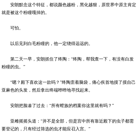
安朗默念这个特征，都说颜色越粉，黑化越狠，原世界中原主肯定
就是被这个粉瞳嘎掉的。
可怕。
以后见到白毛粉瞳的，他一定绕得远远的。
第二天一早，安朗抓住了终陶：“终陶，帮我查一下，有没有白发
粉瞳的虫。”
“嗯？殿下喜欢这一款吗？”终陶歪着脑袋，痛心疾首地摸了摸自己
亚麻色的头发，然后拿出终端哗哗地寻找起来。
安朗把脸凑了过去：“所有螳族的档案你这里就有吗？”
亚雌摇摇头道：“并不是全部，但是宫中所有靠近殿下的虫子都需
要登记的，只有经过筛选的虫才能应召入宫。”