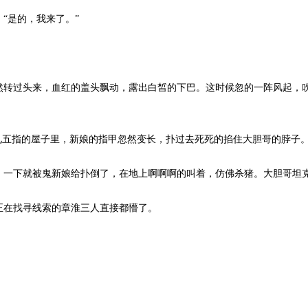
“是的，我来了。”
转过头来，血红的盖头飘动，露出白皙的下巴。这时候忽的一阵风起，吹
五指的屋子里，新娘的指甲忽然变长，扑过去死死的掐住大胆哥的脖子
一下就被鬼新娘给扑倒了，在地上啊啊啊的叫着，仿佛杀猪。大胆哥坦克
在找寻线索的章淮三人直接都懵了。