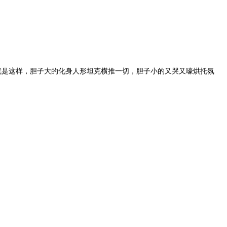
是这样，胆子大的化身人形坦克横推一切，胆子小的又哭又嚎烘托氛