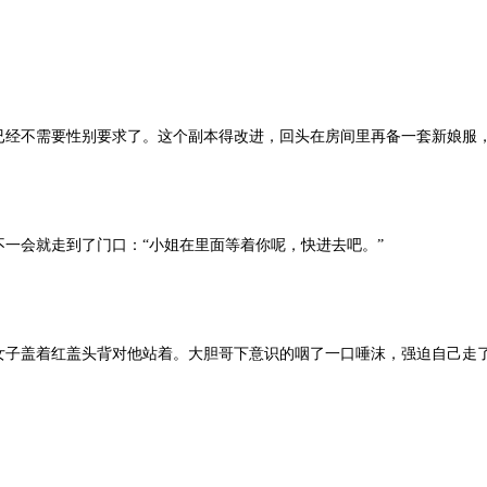
经不需要性别要求了。这个副本得改进，回头在房间里再备一套新娘服
会就走到了门口：“小姐在里面等着你呢，快进去吧。”
子盖着红盖头背对他站着。大胆哥下意识的咽了一口唾沫，强迫自己走