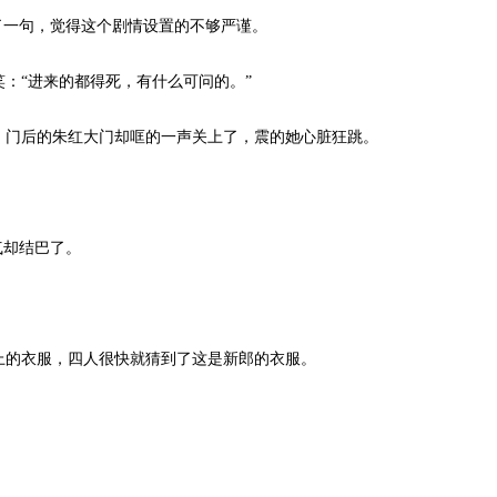
一句，觉得这个剧情设置的不够严谨。
“进来的都得死，有什么可问的。”
门后的朱红大门却哐的一声关上了，震的她心脏狂跳。
气却结巴了。
的衣服，四人很快就猜到了这是新郎的衣服。