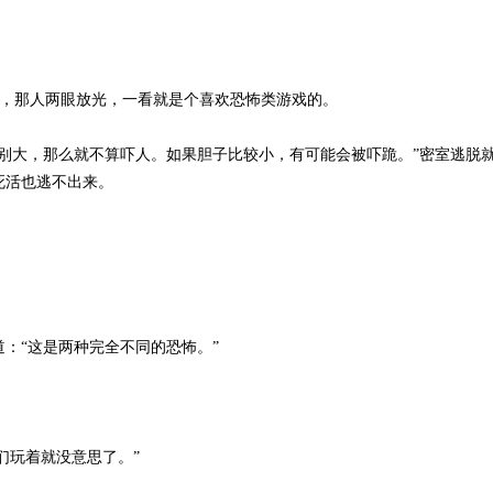
，那人两眼放光，一看就是个喜欢恐怖类游戏的。
大，那么就不算吓人。如果胆子比较小，有可能会被吓跪。”密室逃脱就
死活也逃不出来。
“这是两种完全不同的恐怖。”
们玩着就没意思了。”