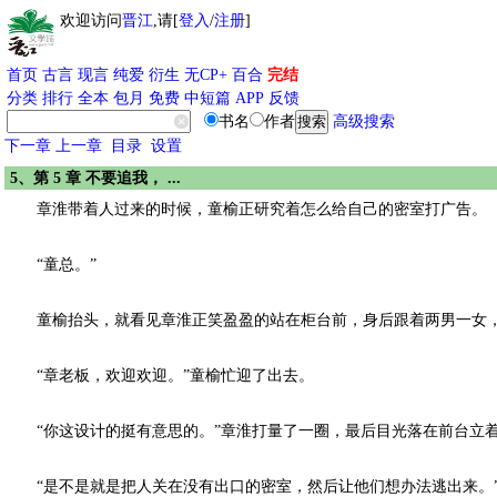
欢迎访问
晋江
,请[
登入
/
注册
]
首页
古言
现言
纯爱
衍生
无CP+
百合
完结
分类
排行
全本
包月
免费
中短篇
APP
反馈
书名
作者
高级搜索
下一章
上一章
目录
设置
5、第 5 章 不要追我， ...
章淮带着人过来的时候，童榆正研究着怎么给自己的密室打广告。
“童总。”
童榆抬头，就看见章淮正笑盈盈的站在柜台前，身后跟着两男一女，
“章老板，欢迎欢迎。”童榆忙迎了出去。
“你这设计的挺有意思的。”章淮打量了一圈，最后目光落在前台立着
“是不是就是把人关在没有出口的密室，然后让他们想办法逃出来。