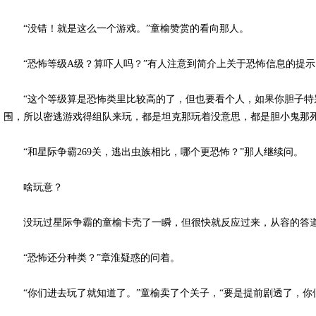
“没错！就是这么一个游戏。”童榆赞赏的看向那人。
“恐怖等级A级？算吓人吗？”有人注意到简介上关于恐怖信息的提示
“这个等级算是恐怖类里比较高的了，但也要看个人，如果你胆子特别
围，所以密逃游戏得组队来玩，都是坦克那玩着没意思，都是胆小鬼那
“和星际争霸269关，逃出虫族相比，哪个更恐怖？”那人继续问。
啥玩意？
没玩过星际争霸的童榆卡壳了一瞬，但很快就反应过来，从容的答道：
“恐怖还分种类？”章淮疑惑的问着。
“你们进去玩了就知道了。”童榆卖了个关子，“要是提前剧透了，你