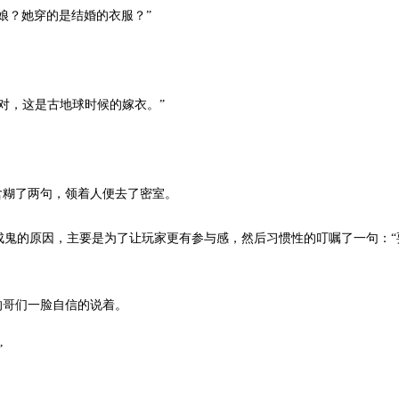
娘？她穿的是结婚的衣服？”
，这是古地球时候的嫁衣。”
糊了两句，领着人便去了密室。
的原因，主要是为了让玩家更有参与感，然后习惯性的叮嘱了一句：“
的哥们一脸自信的说着。
”