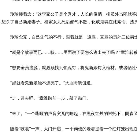
玲玲接着念：“这李家公子是个秀才，人长的俊俏，柳员外当即就答应
想杀了自己新婚妻子。柳家女儿死后怨气不散，化成鬼魂在此索命。渣男
玲玲念完，自己先气的不行，跟着就是一通骂，直骂的另外三位男士
“就是个故事而已……咳……里面说了要怎么逃出去了吗？”章淮转
“想要全员逃脱，就必须找到锁魂钉，将鬼新娘钉入棺材。或者牺牲一
“那就看鬼新娘漂不漂亮了。”大胆哥调侃道。
“走，进去吧。”章淮踏前一步，敲了敲门。
“来了。”一个嘶哑的声音突兀的响起，在黑夜红烛的衬托下，阴森又
随着“吱嘎”一声，大门开启，一个佝偻的老者提着一个红灯笼出现在