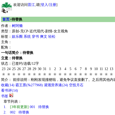
欢迎访问
晋江
,请[
登入
/
注册
]
首页
>待替换
作者：
树阿懒
类型：原创-无CP-近代现代-剧情-女主视角
标签：
娱乐圈
系统
穿书
爽文
轻松
主角：
配角：
一句话简介：待替换
立意：待替换
状态：已签约/连载/12字
23
24
25
26
27
28
29
30
31
1
2
3
4
5
6
7
8
9
10
11
12
13
❀
❀
❀
❀
❀
❀
❀
❀
❀
❀
❀
❀
❀
❀
❀
❀
❀
❀
❀
❀
❀
❀
简介： 前排说明：刚刚发现撞梗啦，避免争议直接删了。之后用其他内
收藏
(
14
)
霸王票(№277968)
灌溉营养液(
24
)
空投月石
看书评(
14
)
书签
章节列表：
1.
[3年前更新]
001 待替换
2.
002 待替换