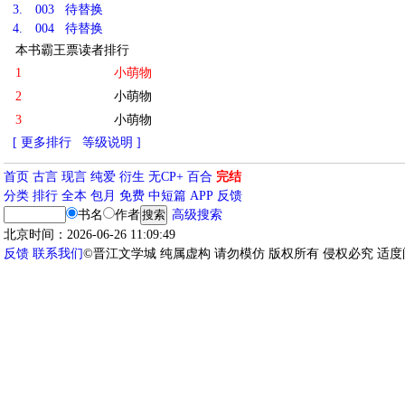
3.
003 待替换
4.
004 待替换
本书霸王票读者排行
1
小萌物
2
小萌物
3
小萌物
[ 更多排行
等级说明 ]
首页
古言
现言
纯爱
衍生
无CP+
百合
完结
分类
排行
全本
包月
免费
中短篇
APP
反馈
书名
作者
高级搜索
北京时间：2026-06-26 11:09:49
反馈
联系我们
©晋江文学城 纯属虚构 请勿模仿 版权所有 侵权必究 适度