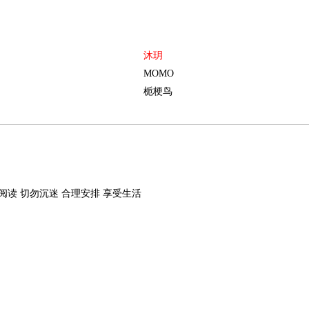
沐玥
MOMO
栀梗鸟
阅读 切勿沉迷 合理安排 享受生活