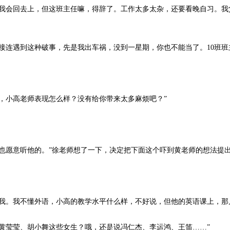
会回去上，但这班主任嘛，得辞了。工作太多太杂，还要看晚自习。我
连遇到这种破事，先是我出车祸，没到一星期，你也不能当了。10班班
小高老师表现怎么样？没有给你带来太多麻烦吧？”
意听他的。”徐老师想了一下，决定把下面这个吓到黄老师的想法提出来
。我不懂外语，小高的教学水平什么样，不好说，但他的英语课上，那
莹莹、胡小舞这些女生？哦，还是说冯仁杰、李运鸿、王笛……”