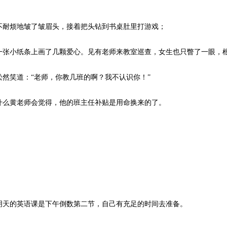
耐烦地皱了皱眉头，接着把头钻到书桌肚里打游戏；
张小纸条上画了几颗爱心。见有老师来教室巡查，女生也只瞥了一眼，
笑道：“老师，你教几班的啊？我不认识你！”
么黄老师会觉得，他的班主任补贴是用命换来的了。
。
天的英语课是下午倒数第二节，自己有充足的时间去准备。