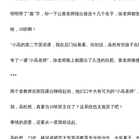
明明带了“最”字，却一下让黄老师报出接连十几个名字，徐老师都
唉，10班啊！
“小高的第二节英语课，我在后门站着看。你别说，虽然有些孩子在睡
夸了一通“小高老师”，徐老师脸上都露出了久违的欣慰。黄老师微
***
两个老教师在医院露台聊得起劲，他们口中大有可为的“小高老师”，
我，高松然，真要当10班班主任了？这系统也太诡异了吧！
事情的原委，还要从一星期前说起。
高松然，23岁，林河省师范大学英语教育专业毕业生。今年夏天，他