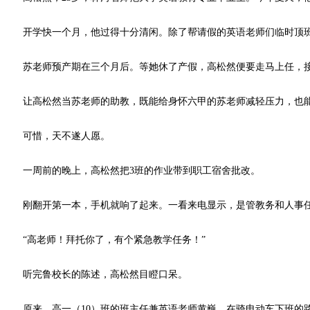
开学快一个月，他过得十分清闲。除了帮请假的英语老师们临时顶班
苏老师预产期在三个月后。等她休了产假，高松然便要走马上任，接
让高松然当苏老师的助教，既能给身怀六甲的苏老师减轻压力，也能
可惜，天不遂人愿。
一周前的晚上，高松然把3班的作业带到职工宿舍批改。
刚翻开第一本，手机就响了起来。一看来电显示，是管教务和人事任
“高老师！拜托你了，有个紧急教学任务！”
听完鲁校长的陈述，高松然目瞪口呆。
原来，高一（10）班的班主任兼英语老师黄巍，在骑电动车下班的