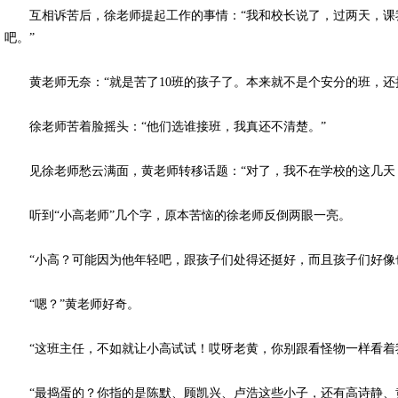
互相诉苦后，徐老师提起工作的事情：“我和校长说了，过两天，课我
吧。”
黄老师无奈：“就是苦了10班的孩子了。本来就不是个安分的班，还接
徐老师苦着脸摇头：“他们选谁接班，我真还不清楚。”
见徐老师愁云满面，黄老师转移话题：“对了，我不在学校的这几天，
听到“小高老师”几个字，原本苦恼的徐老师反倒两眼一亮。
“小高？可能因为他年轻吧，跟孩子们处得还挺好，而且孩子们好像也愿
“嗯？”黄老师好奇。
“这班主任，不如就让小高试试！哎呀老黄，你别跟看怪物一样看着我
“最捣蛋的？你指的是陈默、顾凯兴、卢浩这些小子，还有高诗静、黄