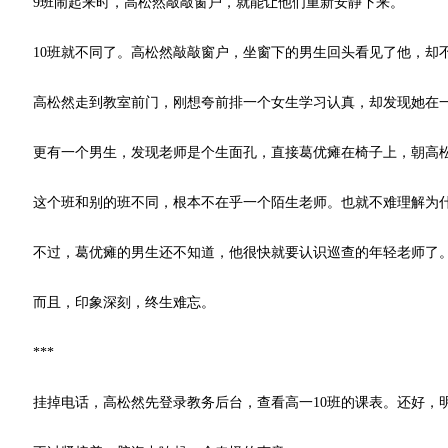
9班闹起来时，高松然敲敲窗户，就能让他们重新安静下来。
10班就不同了。高松然敲敲窗户，坐窗下的男生回头看见了他，却不
高松然走到教室前门，刚想夸前排一个女生学习认真，却发现她在一
更有一个男生，发现老师是个生面孔，直接葛优瘫在椅子上，朝高松然
这个班和别的班不同，根本不在乎一个陌生老师。也就不难理解为什
不过，葛优瘫的男生还不知道，他很快就要认识巡查的年轻老师了
而且，印象深刻，终生难忘。
***
挂掉电话，高松然先登录教务后台，查看高一10班的课表。还好，明