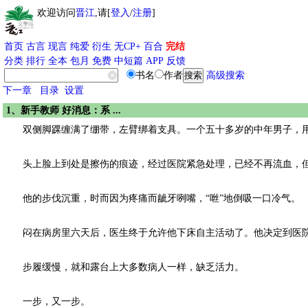
欢迎访问
晋江
,请[
登入
/
注册
]
首页
古言
现言
纯爱
衍生
无CP+
百合
完结
分类
排行
全本
包月
免费
中短篇
APP
反馈
书名
作者
高级搜索
下一章
目录
设置
1、新手教师 好消息：系 ...
双侧脚踝缠满了绷带，左臂绑着支具。一个五十多岁的中年男子，用
头上脸上到处是擦伤的痕迹，经过医院紧急处理，已经不再流血，但
他的步伐沉重，时而因为疼痛而龇牙咧嘴，“咝”地倒吸一口冷气。
闷在病房里六天后，医生终于允许他下床自主活动了。他决定到医院
步履缓慢，就和露台上大多数病人一样，缺乏活力。
一步，又一步。