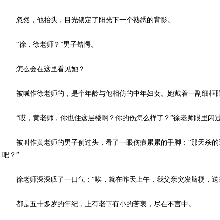
忽然，他抬头，目光锁定了阳光下一个熟悉的背影。
“徐，徐老师？”男子错愕。
怎么会在这里看见她？
被喊作徐老师的，是个年龄与他相仿的中年妇女。她戴着一副细框眼
“哎，黄老师，你也住这层楼啊？你的伤怎么样了？”徐老师眼里闪
被叫作黄老师的男子侧过头，看了一眼伤痕累累的手脚：“那天杀的逆
吧？”
徐老师深深叹了一口气：“唉，就在昨天上午，我父亲突发脑梗，送来
都是五十多岁的年纪，上有老下有小的苦衷，尽在不言中。