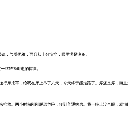
镜，气质优雅，面容却十分憔悴，眼里满是疲惫。
过一丝转瞬即逝的惊喜。
行摩托车，给我在床上吊了六天，今天终于能走路了。疼还是疼，而且
抢救。两小时前刚刚脱离危险，转到普通病房。我一晚上没合眼，就怕