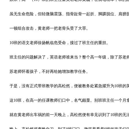
虽无生命危险，但轻微脑震荡、指骨趾骨一起折、脚踝脱位、肩膀脱
一顿组合攻击，黄老师一把老骨头受了大罪。
10班的语文老师徐扬帆临危受命，接过了班主任的重担。
班主任的问题解决了，英语老师谁来当？整个高一年级，除了苏老师
苏老师怀着孩子，不好再给她增加教学任务。
于是，没有正式带班教学的高松然，便被教务处紧急擢升为10班的
这10班，在高一的任课教师们口中，名气颇显。别班班主任一个月拿40
就在黄老师出车祸的前一天晚上，高松然便有幸见识到了10班的无