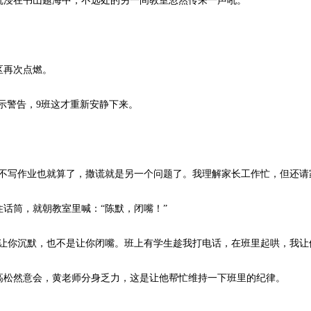
浸在书山题海中，不远处的另一间教室忽然传来一声吼。
区再次点燃。
示警告，9班这才重新安静下来。
写作业也就算了，撒谎就是另一个问题了。我理解家长工作忙，但还请
筒，就朝教室里喊：“陈默，闭嘴！”
你沉默，也不是让你闭嘴。班上有学生趁我打电话，在班里起哄，我让
松然意会，黄老师分身乏力，这是让他帮忙维持一下班里的纪律。