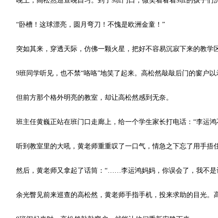
晚上，高松然巡查晚自习。到了9班门口，微笑着看着9班的孩子们沉
“卧槽！这球漂亮，圆月弯刀！不愧是欧洲金童！”
突如其来，穿透天际，仿佛一颗火星，把好不容易沉寂下来的教学
9班同学听见，也不禁“咯咯”地笑了起来。高松然敲敲后门的窗户以
但前方那个格外明亮的教室，却让高松然感到无奈。
班主任黄巍正站在班门口走廊上，给一个学生家长打电话：“李运鸿不
听到教室里的大吼，黄老师重重叹了一口气，情急之下忘了用手捂住话
然后，黄老师又拿起了话筒：“……李运鸿妈妈，你误会了，我不是让
余光瞥见前来巡查的高松然，黄老师手指手机，投来求助的目光。高