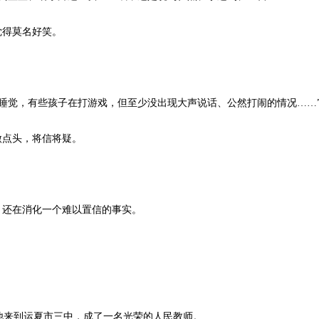
觉得莫名好笑。
觉，有些孩子在打游戏，但至少没出现大声说话、公然打闹的情况……
微点头，将信将疑。
还在消化一个难以置信的事实。
来到运夏市三中，成了一名光荣的人民教师。