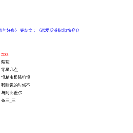
的好多》 完结文：《恋爱反派指北[快穿]》
zzzz.
菀菀
零星几点
恨精虫恨舔狗恨
我睡觉的时候不
与阿比盖尔
条三_三
池糖
SHAW
46605881