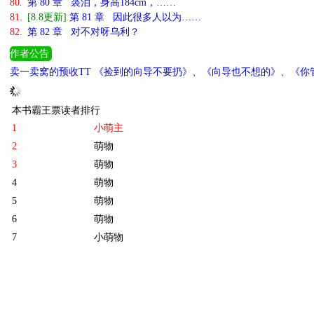
80.
第 80 章 裘泊，身高184cm，……
81.
[8.8更新]
第 81 章 因此很多人以为……
82.
第 82 章 对不对呀乌利？
作者公告
卖一卖窝的预收TT 《捡到的向导不要扔》、《向导也不想的》、《你管
本书霸王票读者排行
1
小萌主
2
萌物
3
萌物
4
萌物
5
萌物
6
萌物
7
小萌物
8
小萌物
9
小萌物
10
小萌物
[ 更多排行
等级说明 ]