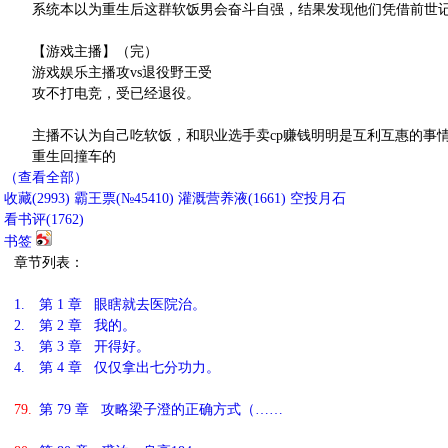
系统本以为重生后这群软饭男会奋斗自强，结果发现他们凭借前世记
【游戏主播】（完）
游戏娱乐主播攻vs退役野王受
攻不打电竞，受已经退役。
主播不认为自己吃软饭，和职业选手卖cp赚钱明明是互利互惠的事情
重生回撞车的
（查看全部）
收藏
(
2993
)
霸王票(№45410)
灌溉营养液(
1661
)
空投月石
看书评(
1762
)
书签
章节列表：
1.
第 1 章 眼瞎就去医院治。
2.
第 2 章 我的。
3.
第 3 章 开得好。
4.
第 4 章 仅仅拿出七分功力。
79.
第 79 章 攻略梁子澄的正确方式（……