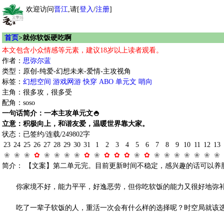
欢迎访问
晋江
,请[
登入
/
注册
]
首页
>就你软饭硬吃啊
本文包含小众情感等元素，建议18岁以上读者观看。
作者：
思弥尔蓝
类型：原创-纯爱-幻想未来-爱情-主攻视角
标签：
幻想空间
游戏网游
快穿
ABO
单元文
哨向
主角：很多攻，很多受
配角：soso
一句话简介：一本主攻单元文🍚
立意：积极向上，和谐友爱，温暖世界靠大家。
状态：已签约/连载/249802字
23
24
25
26
27
28
29
30
31
1
2
3
4
5
6
7
8
9
10
11
12
13
❀
❀
❀
✿
❀
❀
❀
❀
✿
❀
✿
✿
✿
❀
✿
❀
❀
❀
❀
❀
❀
❀
简介： 【文案】第二单元完。目前更新时间不稳定，感兴趣的话可以养肥
你家境不好，能力平平，好逸恶劳，但你吃软饭的能力又很好地弥补
吃了一辈子软饭的人，重活一次会有什么样的选择呢？时空局就该选题