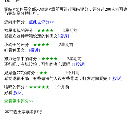
1星
0%
完结V文购买全部未锁定V章即可进行完结评分，评分超200人方可参
与完结高分榜排行。
您尚未评分，
点此去评分>>
祯星永哉的评分：
★★★★
1星期前
就喜欢这种新颖设定的种田文
[投诉]
小玲子的评分：
★★★★
2星期前
好看种田文。
[投诉]
努力还债中的评分：
★★★★
3星期前
还行吧，有坑没填，可能作者忘呢吧！
[投诉]
咸咸鱼777的评分：
★★
1个月前
感觉逻辑不畅，有些做法与人设有些背离，打发时间看完了
[投诉]
喵呜的评分：
★★★★★
1个月前
好看
[投诉]
查看更多评分>>
本书霸王票读者排行
1
小霸主
账号已注销
5200
2
萌物
1
20