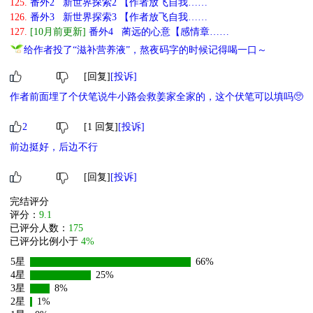
125.
番外2 新世界探索2 【作者放飞自我……
126.
番外3 新世界探索3 【作者放飞自我……
127.
[10月前更新]
番外4 蔺远的心意【感情章……
给作者投了“滋补营养液”，熬夜码字的时候记得喝一口～
[回复]
[投诉]
作者前面埋了个伏笔说牛小路会救姜家全家的，这个伏笔可以填吗🥺
2
[1 回复]
[投诉]
前边挺好，后边不行
[回复]
[投诉]
完结评分
评分：
9.1
已评分人数：
175
已评分比例小于
4%
5星
66%
4星
25%
3星
8%
2星
1%