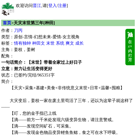
欢迎访问
晋江
,请[
登入
/
注册
]
首页
>天灾末世第三年[种田]
作者：
刀丙
类型：原创-言情-幻想未来-爱情-女主视角
标签：
情有独钟
种田文
末世
系统
爽文
成长
主角：姜枝，姜树
配角：
一句话简介：【末世】带着全家过上好日子
立意：努力让生活变得更好
状态：已签约/完结/965351字
简介：
【天灾+采集+基建+美食+非传统意义末世+日常+温馨+囤粮】
大灾变后，姜枝一家在废土里苟活了三年，还以为这辈子就这样了
——
【叮，您的金手指已上线
【滴——前方一千米处发现六级变异生物，请注意警戒。
【滴——发现空间矿石，可采集。
【滴——发现金色物品变异鲤鱼鱼鳃，食之可在水下呼吸。