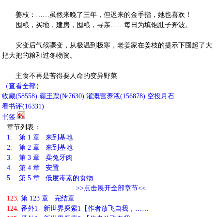
姜枝：……虽然来晚了三年，但迟来的金手指，她也喜欢！
囤粮，买地，建房，囤粮，寻亲……每日为填饱肚子奔波。
灾变后气候骤变，从极温到极寒，老姜家在姜枝的提示下囤起了大
把大把的粮和过冬物资。
主食不再是苦得要人命的变异野菜
（查看全部）
收藏
(
58558
)
霸王票(№7630)
灌溉营养液(
156878
)
空投月石
看书评(
16331
)
书签
章节列表：
1.
第 1 章 来到基地
2.
第 2 章 来到基地
3.
第 3 章 卖兔牙肉
4.
第 4 章 安置
5.
第 5 章 低度毒素的食物
>>点击展开全部章节<<
123.
第 123 章 完结章
124.
番外1 新世界探索1【作者放飞自我，……