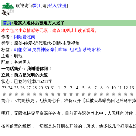
欢迎访问
晋江
,请[
登入
/
注册
]
首页
>老实人退休后被迫万人迷了
本文包含小众情感等元素，建议18岁以上读者观看。
作者：
阿陌爱吃肉
类型：原创-纯爱-近代现代-剧情-主受视角
标签：
幻想空间
灵异神怪
豪门世家
无限流
系统
轻松
主角：明珏
配角：各种男人
一句话简介：我谢谢你阿！
立意：前方是光明的大道
状态：已签约/连载/45211字
23
24
25
26
27
28
29
30
31
1
2
3
4
5
6
7
8
9
10
11
12
13
❀
❀
❀
❀
❀
❀
❀
❀
❀
❀
❀
❀
❀
❀
❀
❀
❀
❀
❀
❀
❀
❀
简介： v前随榜更，无榜周七千，准备双开【我被天幕曝光日记后马甲
明珏，无限流快穿局资深任务者，目前正在退休养老中，人无聊的时候
按照前辈的经历，一切都是从好朋友开始的，所以，他多找几个好朋友