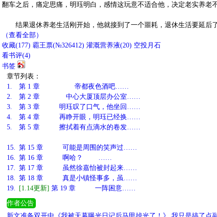
翻车之后，痛定思痛，明珏明白，感情这玩意不适合他，决定老实养老
结果退休养老生活刚开始，他就接到了一个噩耗，退休生活要延后了
（查看全部）
收藏
(
177
)
霸王票(№326412)
灌溉营养液(
20
)
空投月石
看书评(
4
)
书签
章节列表：
1.
第 1 章 帝都夜色酒吧……
2.
第 2 章 中心大厦顶层办公室……
3.
第 3 章 明珏叹了口气，他坐回……
4.
第 4 章 再睁开眼，明珏已经换……
5.
第 5 章 擦拭着有点滴水的卷发……
15.
第 15 章 可能是周围的笑声过……
16.
第 16 章 啊哈？ ……
17.
第 17 章 虽然徐嘉怡被封起来……
18.
第 18 章 真是小镇怪事多，虽……
19.
[1.14更新]
第 19 章 一阵困意……
作者公告
新文准备双开中《我被天幕曝光日记后马甲掉光了！》 我只是搞了点