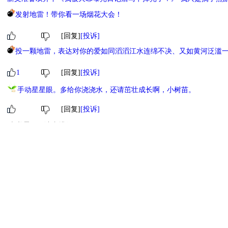
发射地雷！带你看一场烟花大会！
[回复]
[投诉]
投一颗地雷，表达对你的爱如同滔滔江水连绵不决、又如黄河泛滥
1
[回复]
[投诉]
手动星星眼。多给你浇浇水，还请茁壮成长啊，小树苗。
[回复]
[投诉]
本书霸王票读者排行
1
小萌物
2
小萌物
[ 更多排行
等级说明 ]
首页
古言
现言
纯爱
衍生
无CP+
百合
完结
分类
排行
全本
包月
免费
中短篇
APP
反馈
书名
作者
高级搜索
北京时间：2026-07-30 22:59:32
反馈
联系我们
©晋江文学城 纯属虚构 请勿模仿 版权所有 侵权必究 适度