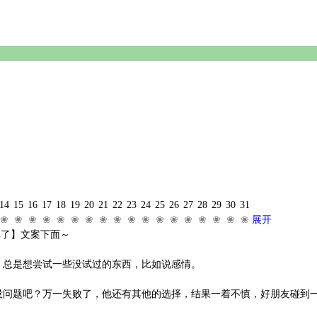
14
15
16
17
18
19
20
21
22
23
24
25
26
27
28
29
30
31
❀
❀
❀
❀
❀
❀
❀
❀
❀
❀
❀
❀
❀
❀
❀
❀
❀
❀
展开
掉了】文案下面～
，总是想尝试一些没试过的东西，比如说感情。
没问题吧？万一失败了，他还有其他的选择，结果一着不慎，好朋友碰到