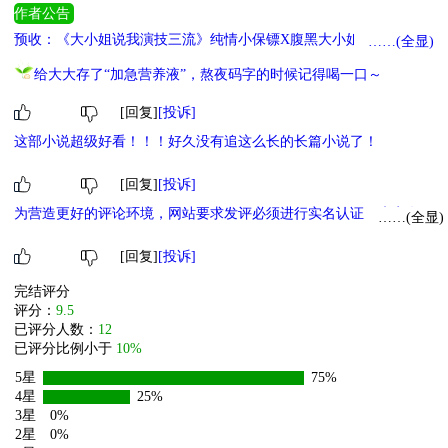
作者公告
预收：《大小姐说我演技三流》纯情小保镖X腹黑大小姐 《继承亡姐
……(全显)
的未婚妻》姐终妹及文学，病娇装乖妹X温柔人妻姐 《变成猫后被死
给大大存了“加急营养液”，熬夜码字的时候记得喝一口～
对头捡回家了》傲娇妹X阴湿姐 《仿生人禁止原谅母亲》前期小白花
后期黑化仿生人女儿x温柔疏离禁欲系科学家母亲 《被阴湿死对头缠
[回复]
[投诉]
上后》外冷内辣的舌钉酷妹x假温柔真阴湿的空芯美人。
这部小说超级好看！！！好久没有追这么长的长篇小说了！
[回复]
[投诉]
为营造更好的评论环境，网站要求发评必须进行实名认证，未实名用
……(全显)
户评论暂时仅在发评用户后台自己可见，对其他人不可见，实名后评
论将正常展示。（
手机实名>>
身份认证实名>>
）。
[回复]
[投诉]
完结评分
评分：
9.5
已评分人数：
12
已评分比例小于
10%
5星
75%
4星
25%
3星
0%
2星
0%