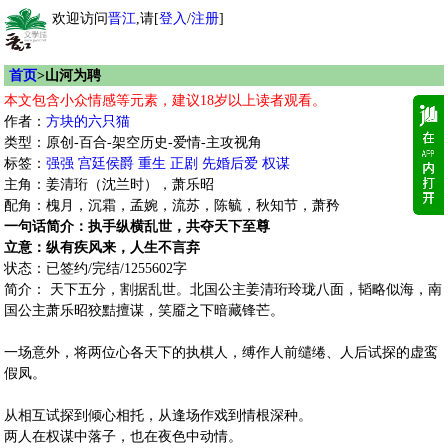
欢迎访问
晋江
,请[
登入
/
注册
]
首页
>山河为聘
本文包含小众情感等元素，建议18岁以上读者观看。
作者：
方块的六只猫
类型：原创-百合-架空历史-爱情-主攻视角
标签：
强强
宫廷侯爵
重生
正剧
先婚后爱
权谋
主角：姜清珩（沈兰时），萧乐昭
配角：槐月，沉霜，孟婉，流苏，陈毓，秋知节，萧矜
一句话简介：执手纵横乱世，共夺天下至尊
立意：纵有疾风来，人生不言弃
状态：已签约/完结/1255602字
简介： 天下五分，割据乱世。北国公主姜清珩玲珑八面，韬略似海，南
国公主萧乐昭狡黠擅谋，笑靥之下暗藏锋芒。
一场意外，将两位心各天下的执棋人，缚作人前缱绻、人后试探的虚鸾
假凤。
从相互试探到倾心相托，从逢场作戏到情根深种。
两人在权谋中落子，也在夜色中动情。