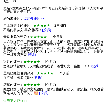
1星
0%
完结V文购买全部未锁定V章即可进行完结评分，评分超200人方可参
与完结高分榜排行。
您尚未评分，
点此去评分>>
年上攻夯！的评分：
★★★★★
2星期前
不错的权谋文 喜欢 推荐！
[投诉]
青鸟衔风的评分：
★★★★★
1个月前
百合权谋佳作，也是权谋爽文，而且真的不虐，我喜欢前期的细致慢
热，后期受到篇幅节奏影响节奏变快了，且各种事情水到渠成虽然看
着很舒心，但我更喜欢坎坷一点。 不过瑕不掩瑜、这本是我喜欢的
双强类型，各有立场都不相让，但不会利用感情来搏出位，十分健康
的一对双强妻妻
[投诉]
柒月的评分：
★★★★★
1个月前
文笔剧情都很好，人物刻画很成功！绝世好文！强推！！！
[投诉]
星辰已经就位的评分：
★★★★★
3个月前
很不错，求多点番外
[投诉]
恋星的评分：
★★★★★
4个月前
绝世好文，喵老师文笔很好，整体剧情跌宕起伏，很流畅。很久没看
到这么好的古百文了
[投诉]
查看更多评分>>