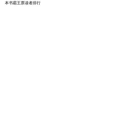
本书霸王票读者排行
1
小萌主
幽微
180
2
进阶萌物
望而止步
59
3
萌物
勤勤恳恳的小陈
26
4
萌物
35495395
22
5
萌物
ivy
22
6
萌物
除夕
21
7
萌物
有头有脑的禾白
17
8
萌物
eight
16
9
萌物
可口可乐一生推
15
10
萌物
鸠吃开塞露
13
[ 更多排行
等级说明 ]
首页
古言
现言
纯爱
衍生
无CP+
百合
完结
分类
排行
全本
包月
免费
中短篇
APP
反馈
书名
作者
高级搜索
北京时间：2026-07-03 20:34:39
反馈
联系我们
©晋江文学城 纯属虚构 请勿模仿 版权所有 侵权必究 适
度阅读 切勿沉迷 合理安排 享受生活