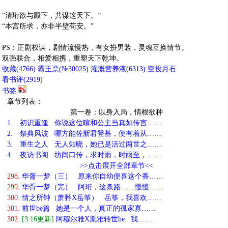
“清珩欲与殿下，共谋这天下。”
“本宫所求，亦非半壁苟安。”
PS：正剧权谋，剧情流慢热，有女扮男装，灵魂互换情节。
双强联合，相爱相携，重塑天下乾坤。
收藏
(
4766
)
霸王票(№30025)
灌溉营养液(
6313
)
空投月石
看书评(
2919
)
书签
章节列表：
第一卷：以身入局，情根欲种
1.
初识重逢 你说这位暄和公主当真如传言……
2.
祭典风波 哪方能佐新君登基，便有着从……
3.
重生之人 无人知晓，她已是活过两世之……
4.
夜访书阁 坊间口传，求时雨，时雨至，……
>>点击展开全部章节<<
298.
华胥一梦（三） 原来你自幼便喜这个香……
299.
华胥一梦（完） 阿珩，这条路……慢慢……
300.
情之所钟（萧矜X岳筝） 岳筝，我喜欢……
301.
前世be篇 她是一个人，真正的孤家寡……
302.
[3.16更新]
阿穆尔雅X胤雅转世he 我……