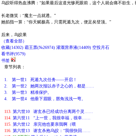
乌皎听得热血沸腾：“如果最后这道光惨死眼前，这个人就会痛不欲生，
长老微笑：“魔主一点就透。”
她掐指一算：“你天赋极高，只需死遁九次，便足矣登顶。”
后来，乌皎果
（查看全部）
收藏
(
14302
)
霸王票(№26974)
灌溉营养液(
14409
)
空投月石
看书评(
9579
)
书签
章节列表：
1.
第一世1 死遁九次任务——开启！
2.
第一世2 她两次报以赤子之心的，都是……
3.
第一世3 精准保护。
4.
第一世4 他垂下眉眼，唇角浅浅一弯。
113.
第六世10 谢玄杀已经成功分离两个灵……
114.
第六世11 “上一世，我很幸福，很幸……
115.
第六世12 亲完他也要亲我啊（喂
116.
第六世13 谢玄杀抱乌皎：“我很快回……