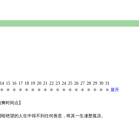
14
15
16
17
18
19
20
21
22
23
24
25
26
27
28
29
30
31
❀
❀
❀
❀
❀
❀
❀
❀
❀
❀
❀
❀
❀
❀
❀
❀
❀
❀
展开
酸爽时间点】
阴暗绝望的人生中得不到任何善意，终其一生凄楚孤凉。