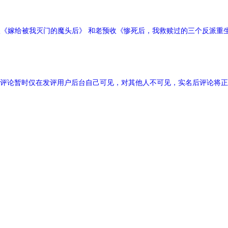
收《嫁给被我灭门的魔头后》 和老预收《惨死后，我救赎过的三个反派重
评论暂时仅在发评用户后台自己可见，对其他人不可见，实名后评论将正
一根藤上七个
名字有毒
大好人小fre
边度有次子
嗨皮????