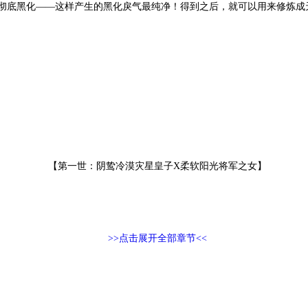
彻底黑化——这样产生的黑化戾气最纯净！得到之后，就可以用来修炼成
【第一世：阴鸷冷漠灾星皇子X柔软阳光将军之女】
>>点击展开全部章节<<