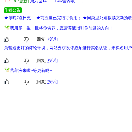
117.
[8.7更新]
第六世14 （1.4w营养液……
作者公告
★每晚7点日更； ★前五世已完结可食用； ★同类型死遁救赎文新预
我用尽一生一世将你供养，愿营养液指引你前进的方向！
[回复]
[投诉]
为营造更好的评论环境，网站要求发评必须进行实名认证，未实名用户
[回复]
[投诉]
营养液来啦~等更新哟~
[回复]
[投诉]
本书霸王票读者排行
1
小萌主
2
进阶萌物
3
进阶萌物
4
萌物
5
萌物