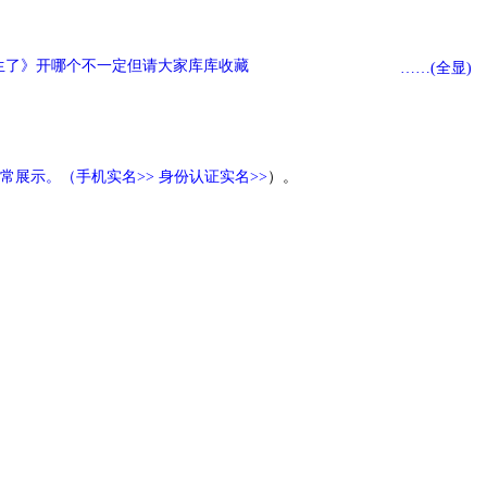
生了》开哪个不一定但请大家库库收藏
……(全显)
常展示。（
手机实名>>
身份认证实名>>
）。
100
70
50
41
35