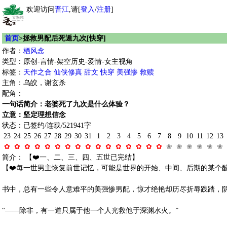
欢迎访问
晋江
,请[
登入
/
注册
]
首页
>拯救男配后死遁九次[快穿]
作者：
栖风念
类型：原创-言情-架空历史-爱情-女主视角
标签：
天作之合
仙侠修真
甜文
快穿
美强惨
救赎
主角：乌皎，谢玄杀
配角：
一句话简介：老婆死了九次是什么体验？
立意：坚定理想信念
状态：已签约/连载/521941字
23
24
25
26
27
28
29
30
31
1
2
3
4
5
6
7
8
9
10
11
12
13
✿
✿
✿
✿
✿
✿
✿
✿
✿
✿
✿
✿
✿
✿
✿
✿
❀
❀
❀
❀
❀
❀
简介： 【❤️一、二、三、四、五世已完结】
【❤️每一世男主恢复前世记忆，可能是世界的开始、中间、后期的某个
书中，总有一些令人意难平的美强惨男配，惊才绝艳却历尽折辱践踏，
“——除非，有一道只属于他一个人光救他于深渊水火。”