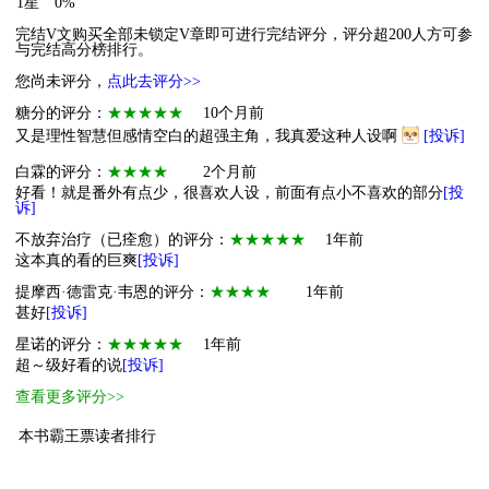
1星
0%
完结V文购买全部未锁定V章即可进行完结评分，评分超200人方可参
与完结高分榜排行。
您尚未评分，
点此去评分>>
糖分的评分：
★★★★★
10个月前
又是理性智慧但感情空白的超强主角，我真爱这种人设啊
[投诉]
白霖的评分：
★★★★
2个月前
好看！就是番外有点少，很喜欢人设，前面有点小不喜欢的部分
[投
诉]
不放弃治疗（已痊愈）的评分：
★★★★★
1年前
这本真的看的巨爽
[投诉]
提摩西·德雷克·韦恩的评分：
★★★★
1年前
甚好
[投诉]
星诺的评分：
★★★★★
1年前
超～级好看的说
[投诉]
查看更多评分>>
本书霸王票读者排行
1
萌主
贝壳君
201