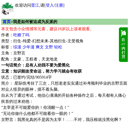
欢迎访问
晋江
,请[
登入
/
注册
]
首页
>我是如何被迫成为反派的
本文包含小众情感等元素，建议18岁以上读者观看。
作者：
吃糖了吗
类型：衍生-纯爱-幻想未来-其他衍生-主受视角
标签：
综漫
少年漫
爽文
文野
轻松
主角：京野言
配角：文豪，王权者，天龙地龙
一句话简介：总有人劝我不要为爱黑化
立意：知识能改变命运，努力学习就会有收获
状态：已签约/完结/905914字
简介： 星际统考挂了三次，只想老老实实通过补考顺利毕业的京野言面
对众人怪异的眼神，摸不着头脑。
自从为了通过考试，他信心满满的开始各种操作之后，每天都有人痛心
疾首的过来劝他：
“太宰是不可能爱你的！你清醒一点！”
“无论你做什么他都不可能看你一眼的！”
京野言：我黑化真的不是因为太宰！……不对，我压根就没黑化啊？