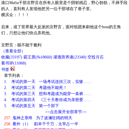
港口Mafia干部京野言在所有人眼里是个阴郁残忍，野心勃勃，不择手段
的人，直到有人发现他把另一位干部堵在了巷子里。
横滨众：！！！
后来，成了世界最大反派的京野言，面对组团来刷他这个boss的主角
们，只想让他们快点弄死他。
京野言：能不能干脆利
（查看全部）
收藏
(
33197
)
霸王票(№18660)
灌溉营养液(
23340
)
空投月石
看书评(
11068
)
书签
章节列表：
1.
考试的第一天 一场考试连挂三次，实惨……
2.
考试的第二天 考题他不能死！
3.
考试的第三天 想和考题成为能穿一条裤……
4.
考试的第四天 《三十天教你成为亲密爱……
5.
考试的第五天 第一个部下
>>点击展开全部章节<<
257.
鬼神之章终 为了波澜壮阔的明天
258.
番外（1） 剧本千千万，太宰占一半