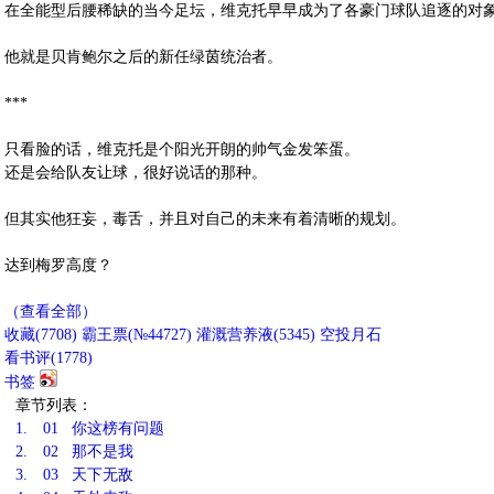
在全能型后腰稀缺的当今足坛，维克托早早成为了各豪门球队追逐的对
他就是贝肯鲍尔之后的新任绿茵统治者。
***
只看脸的话，维克托是个阳光开朗的帅气金发笨蛋。
还是会给队友让球，很好说话的那种。
但其实他狂妄，毒舌，并且对自己的未来有着清晰的规划。
达到梅罗高度？
（查看全部）
收藏
(
7708
)
霸王票(№44727)
灌溉营养液(
5345
)
空投月石
看书评(
1778
)
书签
章节列表：
1.
01 你这榜有问题
2.
02 那不是我
3.
03 天下无敌