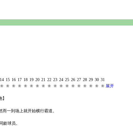
14
15
16
17
18
19
20
21
22
23
24
25
26
27
28
29
30
31
❀
❀
❀
❀
❀
❀
❀
❀
❀
❀
❀
❀
❀
❀
❀
❀
❀
❀
展开
饱】
然而一到场上就开始横行霸道。
同龄球员。