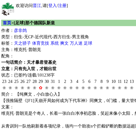
欢迎访问
晋江
,请[
登入
/
注册
]
首页
>[足球]那个德国队新皇
作者：
彦非鸽
类型：衍生-无CP-近代现代-西方衍生-男主视角
标签：
天之骄子
体育竞技
系统
爽文
万人迷
足球
主角：维克托·普朗克
配角：
一句话简介：天才暴君登基史
立意：只有先入世，才能出世
状态：已签约/连载/101238字
23
24
25
26
27
28
29
30
31
1
2
3
4
5
6
7
8
9
10
11
12
13
❀
❀
❀
❀
❀
❀
✿
❀
❀
❀
❀
❀
❀
❀
❀
❀
❀
❀
❀
❀
❀
❀
简介： 【纯爽文，小白放心入】
【强推隔壁《[F1]天崩开局如何成为下代车神》同爽文，0门槛，量大管
文案：
维克托·普朗克是个奇人，长着一张白白净净初恋脸，笑起来像小太阳，
从青训到一队他刷新着各项纪录，场均一个助攻n个拦截铲断的数据远超