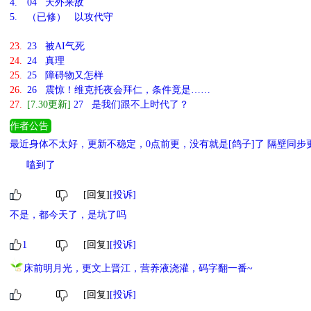
4.
04 天外来敌
5.
（已修） 以攻代守
23.
23 被AI气死
24.
24 真理
25.
25 障碍物又怎样
26.
26 震惊！维克托夜会拜仁，条件竟是……
27.
[7.30更新]
27 是我们跟不上时代了？
作者公告
最近身体不太好，更新不稳定，0点前更，没有就是[鸽子]了 隔壁同步
的？》《[足球]坏小子巴蒂》
嗑到了
[回复]
[投诉]
不是，都今天了，是坑了吗
1
[回复]
[投诉]
床前明月光，更文上晋江，营养液浇灌，码字翻一番~
[回复]
[投诉]