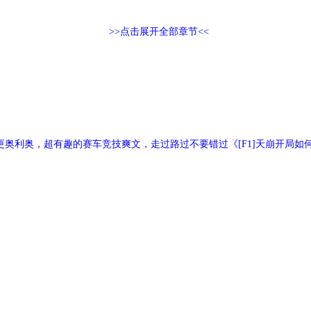
>>点击展开全部章节<<
更奥利奥，超有趣的赛车竞技爽文，走过路过不要错过《[F1]天崩开局如何