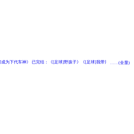
成为下代车神》 已完结：《[足球]野孩子》《[足球]我带拜仁，真的假
……(全显)