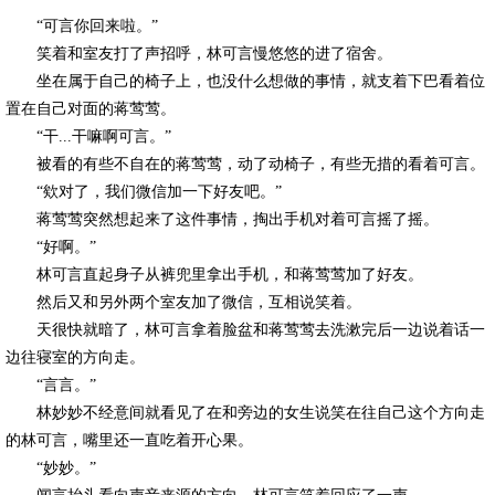
“可言你回来啦。”
笑着和室友打了声招呼，林可言慢悠悠的进了宿舍。
坐在属于自己的椅子上，也没什么想做的事情，就支着下巴看着位
置在自己对面的蒋莺莺。
“干...干嘛啊可言。”
被看的有些不自在的蒋莺莺，动了动椅子，有些无措的看着可言。
“欸对了，我们微信加一下好友吧。”
蒋莺莺突然想起来了这件事情，掏出手机对着可言摇了摇。
“好啊。”
林可言直起身子从裤兜里拿出手机，和蒋莺莺加了好友。
然后又和另外两个室友加了微信，互相说笑着。
天很快就暗了，林可言拿着脸盆和蒋莺莺去洗漱完后一边说着话一
边往寝室的方向走。
“言言。”
林妙妙不经意间就看见了在和旁边的女生说笑在往自己这个方向走
的林可言，嘴里还一直吃着开心果。
“妙妙。”