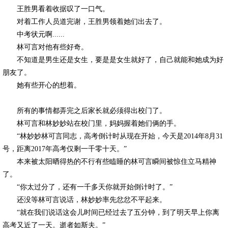
王胜男看着收据叹了一口气。
对着工作人员道完谢，王胜男领着她们出去了。
中考状元啊......
林可言对他有些好奇。
不知道是男生还是女生，要是是女生就好了，自己就能和她成为好
朋友了。
她有些开心的想着。
所有的事情都弄完之后家长就必须得出校门了。
林可言和林妙妙站在校门里，妈妈握着她们俩的手。
“林妙妙林可言同志，高考倒计时从现在开始，今天是2014年8月31
号，距离2017年高考仅剩一千零十天。”
本来被太阳晒得热的不行有些瞌睡的林可言瞬间被惊住立马精神
了。
“你太过分了，还有一千多天你就开始倒计时了。”
还没等林可言说话，林妙妙率先忿忿不平起来。
“就在我们说话这会儿时间已经过去了五分钟，到了明天早上你离
高考又近了一天。逝者如斯夫。”