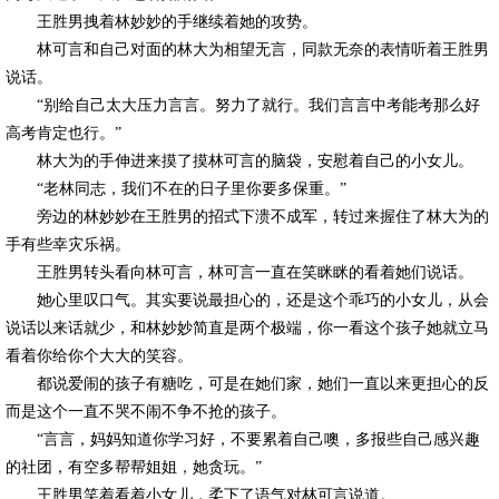
王胜男拽着林妙妙的手继续着她的攻势。
林可言和自己对面的林大为相望无言，同款无奈的表情听着王胜男
说话。
“别给自己太大压力言言。努力了就行。我们言言中考能考那么好
高考肯定也行。”
林大为的手伸进来摸了摸林可言的脑袋，安慰着自己的小女儿。
“老林同志，我们不在的日子里你要多保重。”
旁边的林妙妙在王胜男的招式下溃不成军，转过来握住了林大为的
手有些幸灾乐祸。
王胜男转头看向林可言，林可言一直在笑眯眯的看着她们说话。
她心里叹口气。其实要说最担心的，还是这个乖巧的小女儿，从会
说话以来话就少，和林妙妙简直是两个极端，你一看这个孩子她就立马
看着你给你个大大的笑容。
都说爱闹的孩子有糖吃，可是在她们家，她们一直以来更担心的反
而是这个一直不哭不闹不争不抢的孩子。
“言言，妈妈知道你学习好，不要累着自己噢，多报些自己感兴趣
的社团，有空多帮帮姐姐，她贪玩。”
王胜男笑着看着小女儿，柔下了语气对林可言说道。