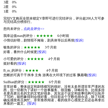
3星
0%
2星
0%
1星
0%
完结V文购买全部未锁定V章即可进行完结评分，评分超200人方可参
与完结高分榜排行。
您尚未评分，
点此去评分>>
我幸运值max的评分：
★★★★★
6小时前
小情侣好萌，剧情瑕不掩瑜，剧具体等以后再填
[投诉]
银鱼的评分：
★★★★★
3个月前
好看，番外什么时候更
[投诉]
小可爱的评分：
★★★★★
4个月前
挺好看的
[投诉]
B_m_的评分：
★★★★
4个月前
您断的可真干干净净 主角 游离在大环境下的过客 飘着嘞
[投诉]
SuiBian的评分：
★★★★★
6个月前
非常好看，整体设定和剧情都写的很好。没有太多所谓非常严谨的东
西，但一切都为了讲好一个故事服务。很流畅，详略得当。比很多排
名更高更出名的文的文笔好很多。其实这个设定和故事结构可以拓开
了写的，能想象得到会很好看，但目前这个字数也很合适，除了结尾
确实感觉有点匆忙。非常推荐阅读，看的很开心感觉之后还会再拿出
来看的一篇文。
[投诉]