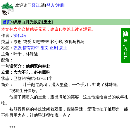
欢迎访问
晋江
,请[
登入
/
注册
]
首页
>绑票白月光以后[废土]
本文包含小众情感等元素，建议18岁以上读者观看。
作者：
源代码
类型：原创-纯爱-幻想未来-轻小说-双视角视角
标签：
强强
情有独钟
甜文
正剧
废土
主角：叶千，林殊途
配角：
一句话简介：他俩双向奔赴
立意：念念不忘，必有回响
状态：已签约/完结/427031字
简介： 叶千翻过高墙，潜入堡垒，一个手刀，扛走了林殊途。
“祝我生日快乐。”
他掂了掂肩头的重量，露出满足的笑容，这是他送给自己的成年礼
物。
被颠得胃痛的林殊途闭着双眼，假装昏迷，无语地扯了扯唇角：能
不能再用力点，让他昏迷得彻底一点？
***