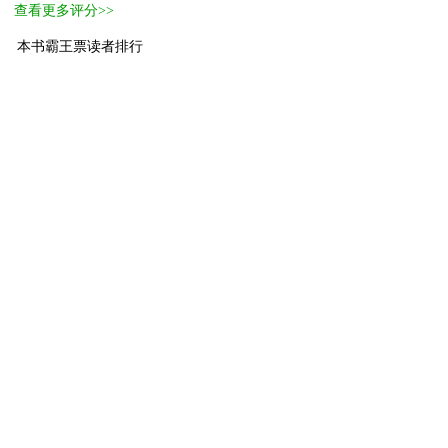
查看更多评分>>
本书霸王票读者排行
1
进阶萌物
两莲蓉
50
2
萌物
活着就算成功
25
3
萌物
SuiBian
10
4
小萌物
正经农场主
5
5
小萌物
让我吃红烧肉
3
6
小萌物
黎明烈炎
2
7
小萌物
君唯卿
2
8
小萌物
雪乱梵天
2
9
小萌物
好名字
2
10
小萌物
三卜
1
[ 更多排行
等级说明 ]
首页
古言
现言
纯爱
衍生
无CP+
百合
完结
分类
排行
全本
包月
免费
中短篇
APP
反馈
书名
作者
高级搜索
北京时间：2026-06-21 14:36:46