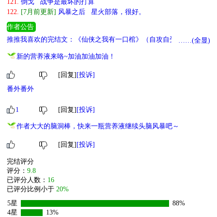
121.
倒戈 战争是最坏的打算
122.
[7月前更新]
风暴之后 星火部落，很好。
作者公告
推推我喜欢的完结文：《仙侠之我有一口棺》（自攻自受）、《全世
……(全显)
界都是神助攻》（西幻）、《一切都是剧情需要》（脑洞文）。 再
新的营养液来咯~加油加油加油！
推推预收文：《花市系统绑定清纯攻》（西幻）。 都是和作者一样
甜的文啦，头上比心。
[回复]
[投诉]
番外番外
1
[回复]
[投诉]
作者大大的脑洞棒，快来一瓶营养液继续头脑风暴吧～
[回复]
[投诉]
完结评分
评分：
9.8
已评分人数：
16
已评分比例小于
20%
5星
88%
4星
13%