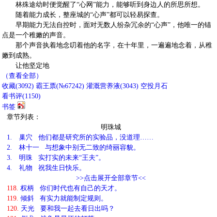
林殊途幼时便觉醒了“心网”能力，能够听到身边人的所思所想。
随着能力成长，整座城的“心声”都可以轻易探查。
早期能力无法自控时，面对无数人纷杂冗余的“心声”，他唯一的锚
点是一个稚嫩的声音。
那个声音执着地念叨着他的名字，在十年里，一遍遍地念着，从稚
嫩到成熟。
让他坚定地
（查看全部）
收藏
(
3092
)
霸王票(№67242)
灌溉营养液(
3043
)
空投月石
看书评(
1150
)
书签
章节列表：
明珠城
1.
巢穴 他们都是研究所的实验品，没道理……
2.
林十一 与想象中别无二致的绮丽容貌。
3.
明珠 实打实的未来“王夫”。
4.
礼物 祝我生日快乐。
>>点击展开全部章节<<
118.
权柄 你们时代也有自己的天才。
119.
倾斜 有实力就能制定规则。
120.
天光 要和我一起去看日出吗？