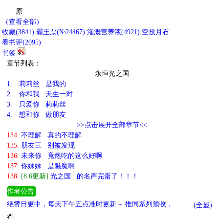
原
（查看全部）
收藏
(
3841
)
霸王票(№24467)
灌溉营养液(
4921
)
空投月石
看书评(
2095
)
书签
章节列表：
永恒光之国
1.
莉莉丝 是我的
2.
你和我 天生一对
3.
只爱你 莉莉丝
4.
想和你 做朋友
>>点击展开全部章节<<
134.
不理解 真的不理解
135.
朋友三 别被发现
136.
未来你 竟然吃的这么好啊
137.
你妹妹 是魅魔啊
138.
[8.6更新]
光之国 的名声完蛋了！！！
作者公告
绝赞日更中，每天下午五点准时更新～ 推同系列预收，如果想看的
……(全显)
人多下一本就是这个《我是奥特曼，真的假的？》 推同系列奥特文