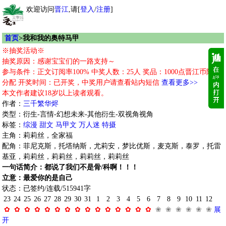
欢迎访问
晋江
,请[
登入
/
注册
]
首页
>我和我的奥特马甲
※抽奖活动※
抽奖原因：感谢宝宝们的一路支持～
参与条件：正文订阅率100% 中奖人数：25人 奖品：1000点晋江币随机
分配 开奖时间：已开奖，中奖用户请查看站内短信
查看更多>>
本文作者建议18岁以上读者观看。
作者：
三千繁华烬
类型：衍生-言情-幻想未来-其他衍生-双视角视角
标签：
综漫
甜文
马甲文
万人迷
特摄
主角：莉莉丝，全家福
配角：菲尼克斯，托塔纳斯，尤莉安，梦比优斯，麦克斯，泰罗，托雷
基亚，莉莉丝，莉莉丝，莉莉丝，莉莉丝
一句话简介：都说了我们不是骨/科啊！！！
立意：最爱你的是自己
状态：已签约/连载/515941字
23
24
25
26
27
28
29
30
31
1
2
3
4
5
6
7
8
9
10
11
12
✿
✿
✿
✿
✿
✿
✿
✿
✿
✿
✿
✿
✿
✿
✿
❀
❀
❀
❀
❀
❀
展
开