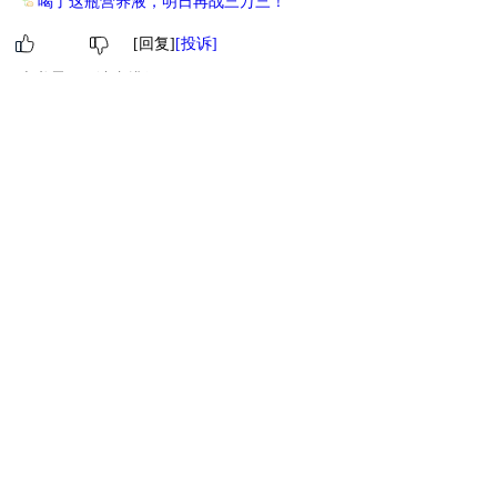
喝了这瓶营养液，明日再战三万三！
[回复]
[投诉]
本书霸王票读者排行
1
小霸王
2
小霸王
3
萌主
4
萌主
5
小萌主
6
进阶萌物
7
进阶萌物
8
进阶萌物
9
萌物
10
萌物
[ 更多排行
等级说明 ]
首页
古言
现言
纯爱
衍生
无CP+
百合
完结
分类
排行
全本
包月
免费
中短篇
APP
反馈
书名
作者
高级搜索