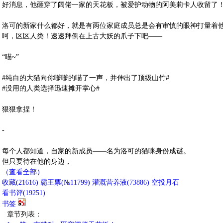
好消息，他砸穿了阔佬一家的天花板，被爱护动物的阿美莉卡人收留了
洛可的新家什么都好，就是有两位家庭成员总是会有审慎的眼神打量着
呵，区区人类！速速拜倒在上古大妖的爪子下吧——
“喵~”
#纯白的大猫向你嗲嗲的喵了一声，并伸出了顶级山竹#
#没用的人类选择迅速摊开掌心#
狠狠拿捏！
-
每个人都知道，自家的新成员——名为洛可的猫咪身份成谜。
但只要待在他的身边，
（查看全部）
收藏
(
21616
)
霸王票(№11799)
灌溉营养液(
73886
)
空投月石
看书评(
19251
)
书签
章节列表：