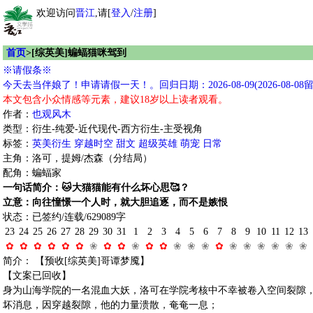
欢迎访问
晋江
,请[
登入
/
注册
]
首页
>[综英美]蝙蝠猫咪驾到
※请假条※
今天去当伴娘了！申请请假一天！。回归日期：2026-08-09(2026-08-08留
本文包含小众情感等元素，建议18岁以上读者观看。
作者：
也观风木
类型：衍生-纯爱-近代现代-西方衍生-主受视角
标签：
英美衍生
穿越时空
甜文
超级英雄
萌宠
日常
主角：洛可，提姆/杰森（分结局）
配角：蝙蝠家
一句话简介：🐱大猫猫能有什么坏心思🥰？
立意：向往憧憬一个人时，就大胆追逐，而不是嫉恨
状态：已签约/连载/629089字
23
24
25
26
27
28
29
30
31
1
2
3
4
5
6
7
8
9
10
11
12
13
✿
✿
✿
✿
✿
✿
❀
✿
✿
❀
✿
✿
❀
❀
❀
✿
❀
❀
❀
❀
❀
❀
简介： 【预收[综英美]哥谭梦魇】
【文案已回收】
身为山海学院的一名混血大妖，洛可在学院考核中不幸被卷入空间裂隙
坏消息，因穿越裂隙，他的力量溃散，奄奄一息；