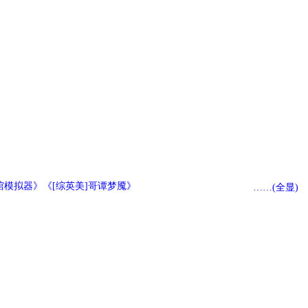
馆模拟器》《[综英美]哥谭梦魇》
……(全显)