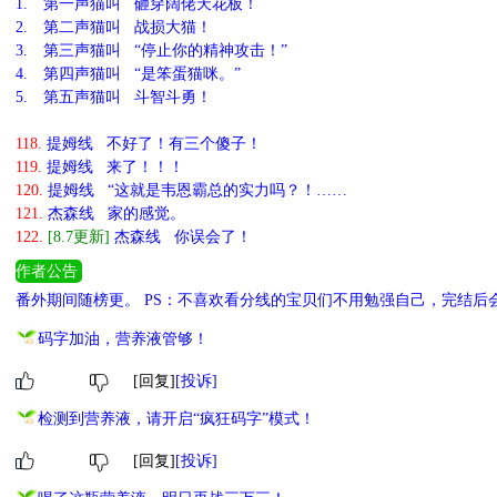
1.
第一声猫叫 砸穿阔佬天花板！
2.
第二声猫叫 战损大猫！
3.
第三声猫叫 “停止你的精神攻击！”
4.
第四声猫叫 “是笨蛋猫咪。”
5.
第五声猫叫 斗智斗勇！
118.
提姆线 不好了！有三个傻子！
119.
提姆线 来了！！！
120.
提姆线 “这就是韦恩霸总的实力吗？！……
121.
杰森线 家的感觉。
122.
[8.7更新]
杰森线 你误会了！
作者公告
番外期间随榜更。 PS：不喜欢看分线的宝贝们不用勉强自己，完结后
码字加油，营养液管够！
[回复]
[投诉]
检测到营养液，请开启“疯狂码字”模式！
[回复]
[投诉]