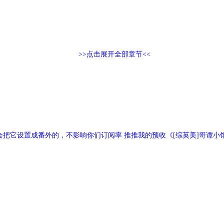
>>点击展开全部章节<<
会把它设置成番外的，不影响你们订阅率 推推我的预收《[综英美]哥谭小