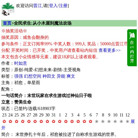
欢迎访问
晋江
,请[
登入
/
注册
]
首页
>全民求生:从小木屋到魔法农场
※抽奖活动※
抽奖原因：咸鱼会翻身的
参与条件：正文订阅率99% 中奖人数：999人 奖品：50000点晋江币随机
分配 开奖时间：已开奖，中奖用户请查看站内短信
查看更多>>
本文包含小众情感等元素，建议18岁以上读者观看。
作者：
时如意
类型：原创-纯爱-幻想未来-剧情-主受视角
标签：
强强
幻想空间
种田文
异能
爽文
主角：祁愈，单星雨
配角：
一句话简介：末世玩家在求生游戏过神仙日子啦
立意：赞美生命
状态：已签约/连载/618903字
23
24
25
26
27
28
29
30
31
1
2
3
4
5
6
7
8
9
10
11
12
✿
✿
✿
✿
✿
✿
✿
✿
✿
✿
✿
✿
✿
✿
✿
❀
❀
❀
❀
❀
❀
展
开
简介： 末世挣扎十年后，祁愈被拉进了自称求生游戏的世界。