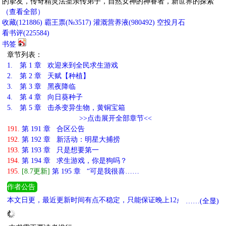
的挚友，传奇精灵法圣亲传弟子，自然女神的神眷者，新世界的探索
（查看全部）
收藏
(
121886
)
霸王票(№3517)
灌溉营养液(
980492
)
空投月石
看书评(
225584
)
书签
章节列表：
1.
第 1 章 欢迎来到全民求生游戏
2.
第 2 章 天赋【种植】
3.
第 3 章 黑夜降临
4.
第 4 章 向日葵种子
5.
第 5 章 击杀变异生物，黄铜宝箱
>>点击展开全部章节<<
191.
第 191 章 合区公告
192.
第 192 章 新活动：明星大捕捞
193.
第 193 章 只是想要第一
194.
第 194 章 求生游戏，你是狗吗？
195.
[8.7更新]
第 195 章 “可是我很喜……
作者公告
本文日更，最近更新时间有点不稳定，只能保证晚上12点之前肯定出
……(全显)
来_(:з」∠)_ 古耽仙侠预收《穿书后发现自己是灭世反派》
新的一天！新的营养液！加油码字吧！