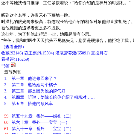
还不等她找借口推辞，主任紧接着说：“给你介绍的是神外的时温礼。”
听到这个名字，许青禾心下蓦地一跳。
时温礼的眼光向来极高，就连院长给他介绍的相亲对象他都直接拒绝了
被他婉拒的追求者更是多不胜数。
这些年，为了和他走得近一些，她藏起所有心思。
“主任，我和时医生天天抬头不见低头见，您要是硬撮合，他拒绝了我，
（查看全部）
收藏
(
92146
)
霸王票(№15504)
灌溉营养液(
65091
)
空投月石
看书评(
116269
)
书签
章节列表：
1.
第一章 他进修回来了？
2.
第二章 递给她两个橘子
3.
第三章 那是因为他的脾气好
4.
第四章 听说，姜院长给你介绍了相亲对……
5.
第五章 搭他的顺风车
59.
第五十九章 番外——婚礼（二）
60.
第六十章 番外——宝宝（一）
61.
第六十一章 番外——宝宝（二）