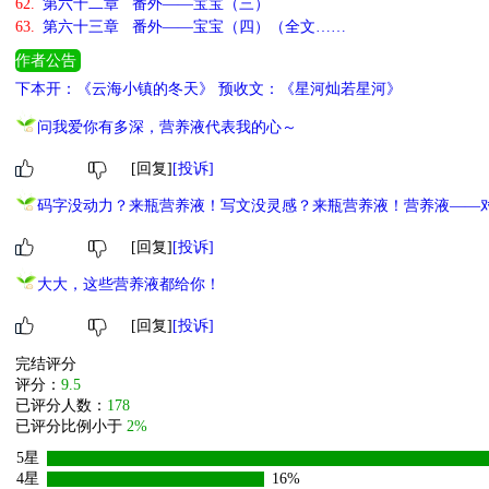
62.
第六十二章 番外——宝宝（三）
63.
第六十三章 番外——宝宝（四）（全文……
作者公告
下本开：《云海小镇的冬天》 预收文：《星河灿若星河》
问我爱你有多深，营养液代表我的心～
[回复]
[投诉]
码字没动力？来瓶营养液！写文没灵感？来瓶营养液！营养液——
[回复]
[投诉]
大大，这些营养液都给你！
[回复]
[投诉]
完结评分
评分：
9.5
已评分人数：
178
已评分比例小于
2%
5星
4星
16%