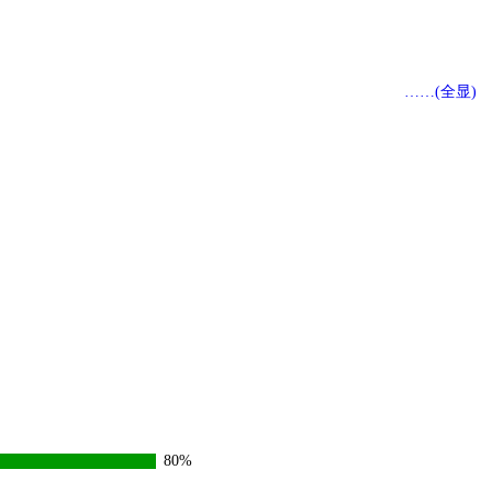
……(全显)
80%