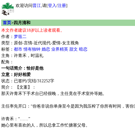
欢迎访问
晋江
,请[
登入
/
注册
]
首页
>四月清和
本文作者建议18岁以上读者观看。
作者：
梦筱二
类型：原创-言情-近代现代-爱情-女主视角
标签：
都市
情有独钟
婚恋
业界精英
甜文
暗恋
主角：许青禾，时温礼
配角：
一句话简介：恰好是他
立意：好好相爱
状态：已签约/完结/312252字
简介： 【文案】：
那天许青禾下手术台已经很晚，主任竟在手术室外等她。
主任率先开口：“你爸非说你单身至今是因为我压榨了你所有时间，害你
许青禾：“……”
她心里有喜欢的人，所以总拿工作忙搪塞父母。