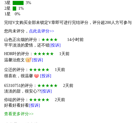
3星
3%
2星
1%
1星
0%
完结V文购买全部未锁定V章即可进行完结评分，评分超200人方可参
您尚未评分，
点此去评分>>
山色正出烟的评分：
★★★★
14小时前
平平淡淡的爱情，还不错
[投诉]
HDR叶的评分：
★★★★★
1天前
温馨治愈文
[投诉]
尘迁的评分：
★★★★★
1天前
很喜欢，很温馨
[投诉]
65310751的评分：
★★★★★
2天前
淡淡的甜，很安心??
[投诉]
伱竑的评分：
★★★★★
2天前
好看好看好看
[投诉]
查看更多评分>>
本书霸王票读者排行
1
终极萌主