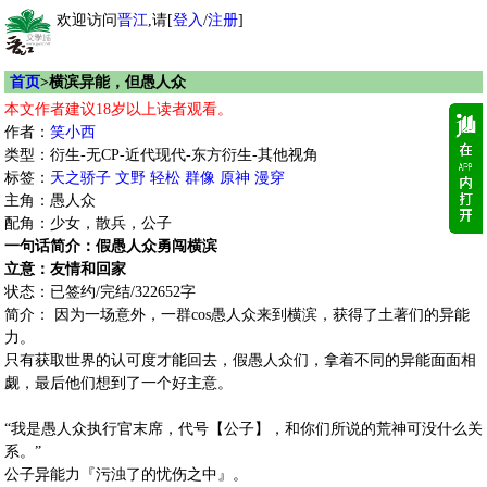
欢迎访问
晋江
,请[
登入
/
注册
]
首页
>横滨异能，但愚人众
本文作者建议18岁以上读者观看。
作者：
笑小西
类型：衍生-无CP-近代现代-东方衍生-其他视角
标签：
天之骄子
文野
轻松
群像
原神
漫穿
主角：愚人众
配角：少女，散兵，公子
一句话简介：假愚人众勇闯横滨
立意：友情和回家
状态：已签约/完结/322652字
简介： 因为一场意外，一群cos愚人众来到横滨，获得了土著们的异能
力。
只有获取世界的认可度才能回去，假愚人众们，拿着不同的异能面面相
觑，最后他们想到了一个好主意。
“我是愚人众执行官末席，代号【公子】，和你们所说的荒神可没什么关
系。”
公子异能力『污浊了的忧伤之中』。