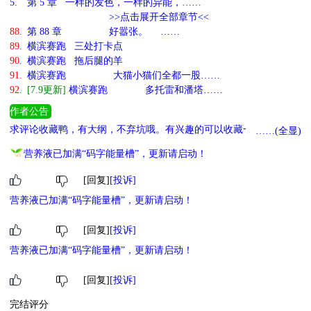
5.
第 5 章 一样的发色，一样的异能，……
>>点击展开全部章节<<
88.
第 88 章 好嚣张。 ……
89.
横滨赛跑 三处打卡点
90.
横滨赛跑 拖后腿的羊
91.
横滨赛跑 大猫小猫们全都一股……
92.
[7.9更新]
横滨赛跑 多托雷和潘塔……
作者公告
求评论收藏鸭，有大纲，不弃坑哦。有兴趣的可以收藏一下准备写的
……(全显)
预收。 《少爷要让果戈里再次伟大》 cp果戈里 《把我的马甲还回
营养液已加满“码字能量槽”，更新请启动！
来！》 横滨的无cp文哦。
[回复]
[投诉]
营养液已加满“码字能量槽”，更新请启动！
[回复]
[投诉]
营养液已加满“码字能量槽”，更新请启动！
[回复]
[投诉]
完结评分