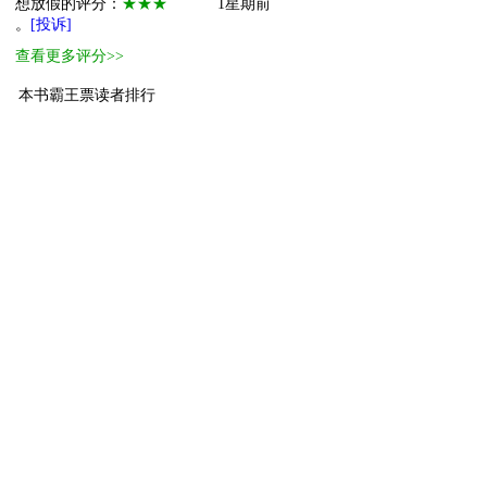
想放假的评分：
★★★
1星期前
。
[投诉]
查看更多评分>>
本书霸王票读者排行
1
萌物
邪恶的三角巧克
31
2
萌物
敢骂我推去死吧
22
3
小萌物
胜久
5
4
小萌物
依伊
2
5
小萌物
冬月
1
6
小萌物
蝴蝶与蜻蜓
1
7
小萌物
薰
1
8
小萌物
晨橙
1
9
小萌物
书海无涯无文
1
10
小萌物
伊秋澄
1
[ 更多排行
等级说明 ]
首页
古言
现言
纯爱
衍生
无CP+
百合
完结
分类
排行
全本
包月
免费
中短篇
APP
反馈