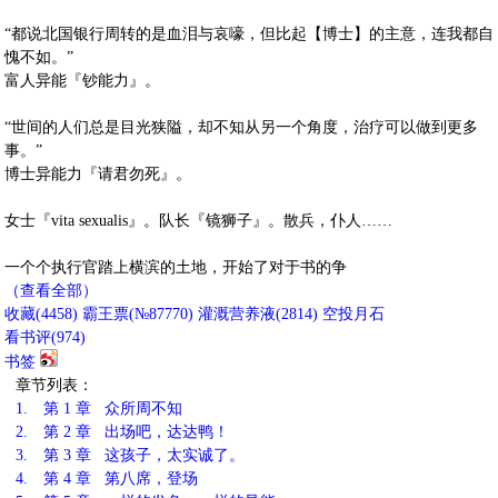
“都说北国银行周转的是血泪与哀嚎，但比起【博士】的主意，连我都自
愧不如。”
富人异能『钞能力』。
“世间的人们总是目光狭隘，却不知从另一个角度，治疗可以做到更多
事。”
博士异能力『请君勿死』。
女士『vita sexualis』。队长『镜狮子』。散兵，仆人……
一个个执行官踏上横滨的土地，开始了对于书的争
（查看全部）
收藏
(
4458
)
霸王票(№87770)
灌溉营养液(
2814
)
空投月石
看书评(
974
)
书签
章节列表：
1.
第 1 章 众所周不知
2.
第 2 章 出场吧，达达鸭！
3.
第 3 章 这孩子，太实诚了。
4.
第 4 章 第八席，登场