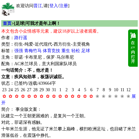
欢迎访问
晋江
,请[
登入
/
注册
]
首页
>[足球]可我才是年上啊！
本文包含小众情感等元素，建议18岁以上读者观看。
作者：
路行遥
类型：衍生-纯爱-近代现代-西方衍生-主受视角
标签：
强强
青梅竹马
体育竞技
重生
轻松
足球
主角：菲诺·卡布里尼，保罗·马尔蒂尼
配角：AC米兰球员，意大利国家队球员
一句话简介：不，他才是！
立意：疾风知劲草，板荡识诚臣。
状态：已签约/连载/439664字
23
24
25
26
27
28
29
30
31
1
2
3
4
5
6
7
8
9
10
11
12
✿
✿
✿
✿
✿
✿
✿
✿
✿
✿
✿
✿
✿
✿
✿
❀
❀
❀
❀
❀
❀
展
开
简介： 事业版文案：
比建立一个王朝更困难的，是复兴一个王朝。
对此，菲诺深有感触。
十年米兰生涯，他见证了米兰攀上巅峰，横扫欧洲足坛，也目睹了米兰
滑落低谷，在震荡中挣扎。