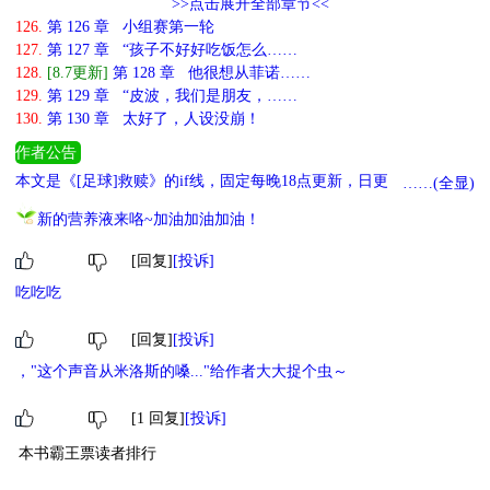
>>点击展开全部章节<<
126.
第 126 章 小组赛第一轮
127.
第 127 章 “孩子不好好吃饭怎么……
128.
[8.7更新]
第 128 章 他很想从菲诺……
129.
第 129 章 “皮波，我们是朋友，……
130.
第 130 章 太好了，人设没崩！
作者公告
本文是《[足球]救赎》的if线，固定每晚18点更新，日更，有事会请
……(全显)
假~ 防盗70%，72小时。
新的营养液来咯~加油加油加油！
[回复]
[投诉]
吃吃吃
[回复]
[投诉]
，"这个声音从米洛斯的嗓..."给作者大大捉个虫～
[1 回复]
[投诉]
本书霸王票读者排行
1
小萌主
鲸头鹳霸占鱼
183