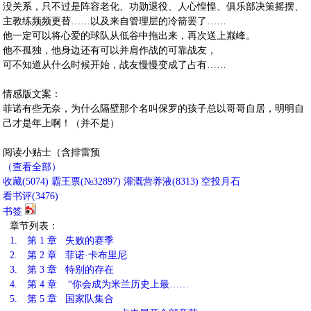
没关系，只不过是阵容老化、功勋退役、人心惶惶、俱乐部决策摇摆、
主教练频频更替……以及来自管理层的冷箭罢了……
他一定可以将心爱的球队从低谷中拖出来，再次送上巅峰。
他不孤独，他身边还有可以并肩作战的可靠战友，
可不知道从什么时候开始，战友慢慢变成了占有……
情感版文案：
菲诺有些无奈，为什么隔壁那个名叫保罗的孩子总以哥哥自居，明明自
己才是年上啊！（并不是）
阅读小贴士（含排雷预
（查看全部）
收藏
(
5074
)
霸王票(№32897)
灌溉营养液(
8313
)
空投月石
看书评(
3476
)
书签
章节列表：
1.
第 1 章 失败的赛季
2.
第 2 章 菲诺·卡布里尼
3.
第 3 章 特别的存在
4.
第 4 章 “你会成为米兰历史上最……
5.
第 5 章 国家队集合