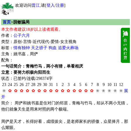
欢迎访问
晋江
,请[
登入
/
注册
]
首页
>脱敏骗局
本文作者建议18岁以上读者观看。
作者：
公子六月
类型：原创-言情-近代现代-爱情-女主视角
标签：
情有独钟
天之骄子
狗血
追爱火葬场
主角：姚书嘉，周俨
配角：
一句话简介：青梅竹马，两小有猜，单看相厌
立意：要努力积极向阳而生
状态：已签约/连载/298374字
23
24
25
26
27
28
29
30
31
1
2
3
4
5
6
7
8
9
10
11
12
❀
✿
✿
✿
✿
✿
✿
✿
✿
✿
✿
✿
✿
✿
✿
✿
❀
❀
❀
❀
❀
展
开
简介： 周俨和姚书嘉是住对门的邻居，青梅与竹马，却从不两小无猜，
他们就像天生是用来对照的两个极端。
周俨是天才，长得好看，成绩拔尖，是老师家长的骄傲，众星捧月，那
么耀眼。