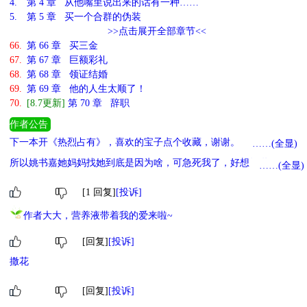
4.
第 4 章 从他嘴里说出来的话有一种……
5.
第 5 章 买一个合群的伪装
>>点击展开全部章节<<
66.
第 66 章 买三金
67.
第 67 章 巨额彩礼
68.
第 68 章 领证结婚
69.
第 69 章 他的人生太顺了！
70.
[8.7更新]
第 70 章 辞职
作者公告
下一本开《热烈占有》，喜欢的宝子点个收藏，谢谢。《热烈占有》
……(全显)
本文暂定每晚7点更新，有事请假会挂请假条，V后随榜更新
所以姚书嘉她妈妈找她到底是因为啥，可急死我了，好想知道原因，
……(全显)
这个谜底什么时候才能揭露啊
[1 回复]
[投诉]
作者大大，营养液带着我的爱来啦~
[回复]
[投诉]
撒花
[回复]
[投诉]