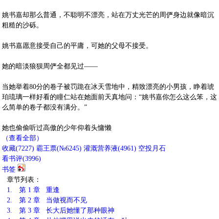
姚书嘉却那么普通，不聪明不漂亮，站在万丈光芒的周俨身边就像暗沉
粗糙的沙砾。
姚书嘉愿意接受自己的平庸，可她的父母不接受。
她的暗淡狼狈周俨全都见过——
当她举着80分的卷子被罚跪在冰天雪地中，精致漂亮的小男孩，睁着琥
珀琉璃一样好看的瞳仁站在她面前天真地问：“姚书嘉你怎么这么笨，这
么简单的卷子都没有满分。”
她也偷偷听过高傲的少年仰着头慵懒
（查看全部）
收藏
(
7227
)
霸王票(№6245)
灌溉营养液(
4961
)
空投月石
看书评(
3996
)
书签
章节列表：
1.
第 1 章 重逢
2.
第 2 章 当做视而不见
3.
第 3 章 长大后她懂了那种眼神