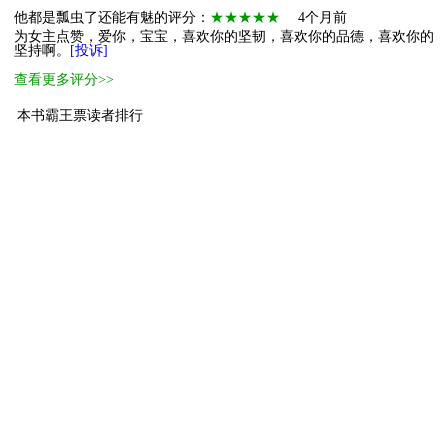
他都是瓢虫了还能有魅的评分：
★★★★★
4个月前
为女主点赞，爱你，宝宝，喜欢你的坚韧，喜欢你的品德，喜欢你的
坚持啊。
[投诉]
查看更多评分>>
本书霸王票读者排行
1
小萌主
诗杭
100
2
萌物
52335275
10
3
小萌物
每天都要美滋
4
4
小萌物
80764234
3
5
小萌物
39953696
2
6
小萌物
31481240
2
7
小萌物
叶十三香
2
8
小萌物
183
2
9
小萌物
79428252
1
10
小萌物
东方灵犀
1
[ 更多排行
等级说明 ]
首页
古言
现言
纯爱
衍生
无CP+
百合
完结