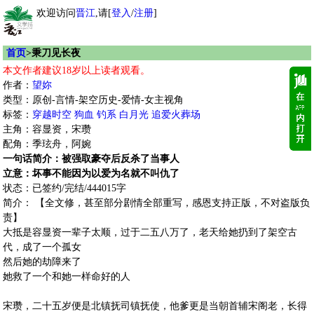
欢迎访问
晋江
,请[
登入
/
注册
]
首页
>秉刀见长夜
本文作者建议18岁以上读者观看。
作者：
望妳
类型：原创-言情-架空历史-爱情-女主视角
标签：
穿越时空
狗血
钓系
白月光
追爱火葬场
主角：容显资，宋瓒
配角：季玹舟，阿婉
一句话简介：被强取豪夺后反杀了当事人
立意：坏事不能因为以爱为名就不叫仇了
状态：已签约/完结/444015字
简介： 【全文修，甚至部分剧情全部重写，感恩支持正版，不对盗版负
责】
大抵是容显资一辈子太顺，过于二五八万了，老天给她扔到了架空古
代，成了一个孤女
然后她的劫障来了
她救了一个和她一样命好的人
宋瓒，二十五岁便是北镇抚司镇抚使，他爹更是当朝首辅宋阁老，长得