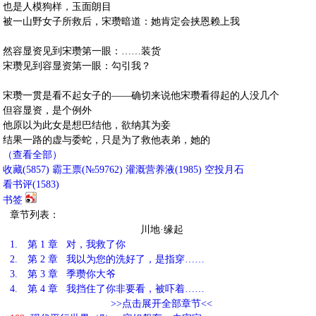
也是人模狗样，玉面朗目
被一山野女子所救后，宋瓒暗道：她肯定会挟恩赖上我
然容显资见到宋瓒第一眼：……装货
宋瓒见到容显资第一眼：勾引我？
宋瓒一贯是看不起女子的——确切来说他宋瓒看得起的人没几个
但容显资，是个例外
他原以为此女是想巴结他，欲纳其为妾
结果一路的虚与委蛇，只是为了救他表弟，她的
（查看全部）
收藏
(
5857
)
霸王票(№59762)
灌溉营养液(
1985
)
空投月石
看书评(
1583
)
书签
章节列表：
川地·缘起
1.
第 1 章 对，我救了你
2.
第 2 章 我以为您的洗好了，是指穿……
3.
第 3 章 季瓒你大爷
4.
第 4 章 我挡住了你非要看，被吓着……
>>点击展开全部章节<<