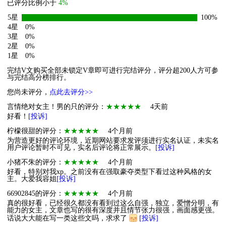
已评分比例小于
4%
5星
100%
4星
0%
3星
0%
2星
0%
1星
0%
完结V文购买全部未锁定V章即可进行完结评分，评分超200人方可参
与完结高分榜排行。
您尚未评分，
点此去评分>>
言情绝对女主！男的只的评分：
★★★★★
4天前
好看！
[投诉]
柠檬很甜的评分：
★★★★★
4个月前
为营造更好的评论环境，近期网站要求发评须进行实名认证，未实名
用户评论暂时不可见，实名后评论将正常展示。
[投诉]
小猪不朱的评分：
★★★★★
4个月前
好看，特别对我xp。之前没有在强取豪夺类型下看过这种风格的女
主。大爱我容姐
[投诉]
66902845的评分：
★★★★★
4个月前
真的很好看，已经很久都没有看到过这么自强，独立，爱憎分明，有
能力的女主，文章也写的很有深度并且情节张力很强，画面感更强。
话说大大能在写一类这些文吗，求求了
[投诉]