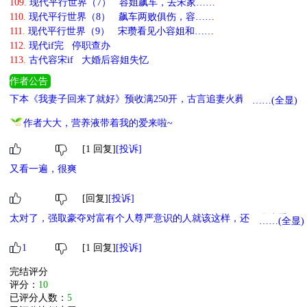
109.
现代平行世界（7） 容姐飙车，去宋家……
110.
现代平行世界（8） 飙车两败俱伤，容……
111.
现代平行世界（9） 宋瓒看见小容姐和……
112.
现代if完 停职查办
113.
古代容宋if 大婚后容姐失忆
作者公告
下本《我妻子回来了就好》预收满250开，古言追妻火葬场
……(全显)
作者大大，营养液带着我的爱来啦~
[1 回复]
[投诉]
又看一遍，很爽
[回复]
[投诉]
太对了，强取豪夺对富有个人尊严意识的人就该这样，还得是小季啊
……(全显)
1
[1 回复]
[投诉]
完结评分
评分：
10
已评分人数：
5