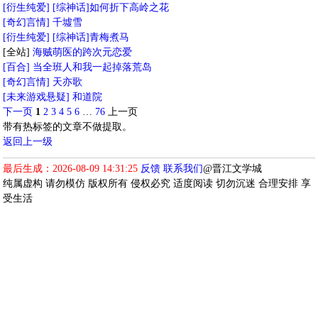
[衍生纯爱]
[综神话]如何折下高岭之花
[奇幻言情]
千墟雪
[衍生纯爱]
[综神话]青梅煮马
[全站]
海贼萌医的跨次元恋爱
[百合]
当全班人和我一起掉落荒岛
[奇幻言情]
天亦歌
[未来游戏悬疑]
和道院
下一页
1
2
3
4
5
6
…
76
上一页
带有热标签的文章不做提取。
返回上一级
最后生成：2026-08-09 14:31:25
反馈
联系我们
@晋江文学城
纯属虚构 请勿模仿 版权所有 侵权必究 适度阅读 切勿沉迷 合理安排 享
受生活