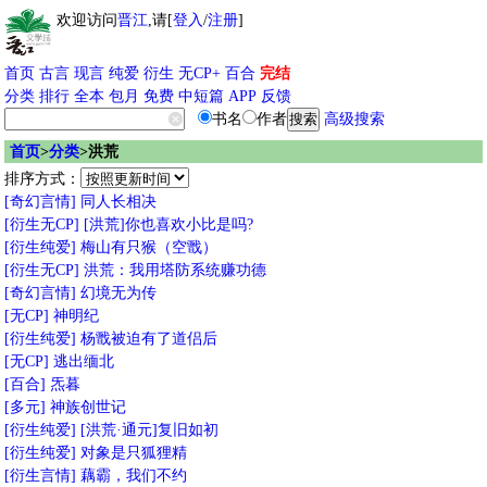
欢迎访问
晋江
,请[
登入
/
注册
]
首页
古言
现言
纯爱
衍生
无CP+
百合
完结
分类
排行
全本
包月
免费
中短篇
APP
反馈
书名
作者
高级搜索
首页
>
分类
>洪荒
排序方式：
[奇幻言情]
同人长相决
[衍生无CP]
[洪荒]你也喜欢小比是吗?
[衍生纯爱]
梅山有只猴（空戬）
[衍生无CP]
洪荒：我用塔防系统赚功德
[奇幻言情]
幻境无为传
[无CP]
神明纪
[衍生纯爱]
杨戬被迫有了道侣后
[无CP]
逃出缅北
[百合]
炁暮
[多元]
神族创世记
[衍生纯爱]
[洪荒·通元]复旧如初
[衍生纯爱]
对象是只狐狸精
[衍生言情]
藕霸，我们不约