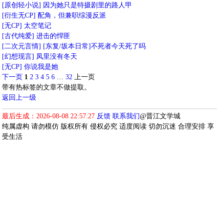
[原创轻小说]
因为她只是特摄剧里的路人甲
[衍生无CP]
配角，但兼职综漫反派
[无CP]
太空笔记
[古代纯爱]
进击的悍匪
[二次元言情]
[东复/坂本日常]不死者今天死了吗
[幻想现言]
凤里没有冬天
[无CP]
你说我是她
下一页
1
2
3
4
5
6
…
32
上一页
带有热标签的文章不做提取。
返回上一级
最后生成：2026-08-08 22:57:27
反馈
联系我们
@晋江文学城
纯属虚构 请勿模仿 版权所有 侵权必究 适度阅读 切勿沉迷 合理安排 享
受生活