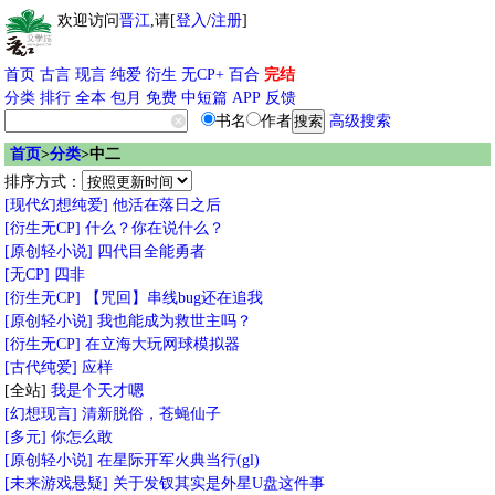
欢迎访问
晋江
,请[
登入
/
注册
]
首页
古言
现言
纯爱
衍生
无CP+
百合
完结
分类
排行
全本
包月
免费
中短篇
APP
反馈
书名
作者
高级搜索
首页
>
分类
>中二
排序方式：
[现代幻想纯爱]
他活在落日之后
[衍生无CP]
什么？你在说什么？
[原创轻小说]
四代目全能勇者
[无CP]
四非
[衍生无CP]
【咒回】串线bug还在追我
[原创轻小说]
我也能成为救世主吗？
[衍生无CP]
在立海大玩网球模拟器
[古代纯爱]
应样
[全站]
我是个天才嗯
[幻想现言]
清新脱俗，苍蝇仙子
[多元]
你怎么敢
[原创轻小说]
在星际开军火典当行(gl)
[未来游戏悬疑]
关于发钗其实是外星U盘这件事